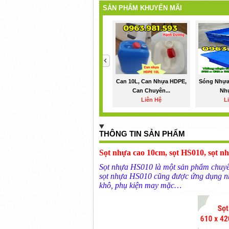
SẢN PHẨM KHUYẾN MÃI
<
Can 10L, Can Nhựa HDPE,
Sóng Nhựa
Can Chuyên...
Nhự
Liên Hệ
L
THÔNG TIN SẢN PHẨM
Sọt nhựa cao 10cm
,
sọt HS010
,
sọt n
Sọt nhựa HS010 là một sản phẩm chuyên 
sọt nhựa HS010 cũng được ứng dụng nhi
khô, phụ kiện may mặc…