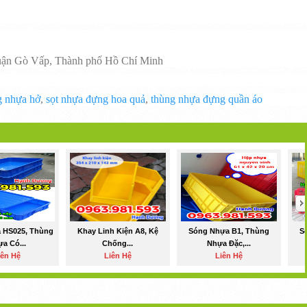
uận Gò Vấp, Thành phố Hồ Chí Minh
g nhựa hở
,
sọt nhựa đựng hoa quả
,
thùng nhựa đựng quần áo
 HS025, Thùng
Khay Linh Kiện A8, Kệ
Sóng Nhựa B1, Thùng
S
a Có...
Chống...
Nhựa Đặc,...
iên Hệ
Liên Hệ
Liên Hệ