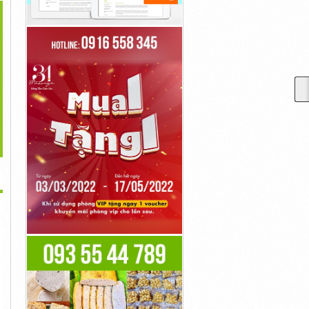
>
óng Nhựa B1, Thùng
Phuy Sắt Nắp Kín, Phuy
Thùng Ship Hàng Cỡ
Nhựa Đặc,...
Đựng...
Trung, Thùng...
Liên Hệ
Liên Hệ
Liên Hệ