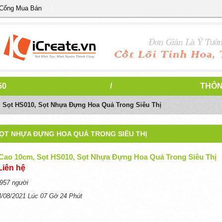
 Cổng Mua Bán
50
/
THÔN
 Sọt HS010, Sọt Nhựa Đựng Hoa Quả Trong Siêu Thị
SỌT NHỰA ĐỰNG HOA QUẢ TRONG SIÊU THỊ
Cao 10cm, Sọt HS010, Sọt Nhựa Đựng Hoa Quả Trong Siêu Thị
Liên hệ
957 người
4/08/2021 Lúc 07 Gờ 24 Phút