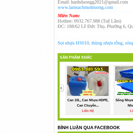
Email: hanhduongg2021@gmail.com
www.lamsachmoitruong.com
Miền Nam:
Hotline: 0932.767.988 (Tuệ Lâm)
ĐC: 188/62 Lê Đức Thọ, Phường 6, Q
Sọt nhựa HS010
,
thùng nhựa rỗng
,
són
SẢN PHẨM KHÁC
<
Can 10L, Can Nhựa HDPE,
Sóng Nhựa
Can Chuyên...
Nhự
Liên Hệ
L
BÌNH LUẬN QUA FACEBOOK