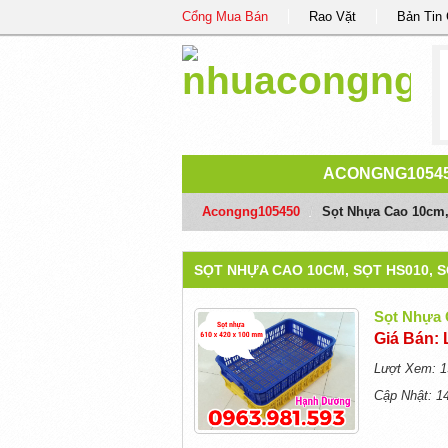
Cổng Mua Bán
Rao Vặt
Bản Tin
ACONGNG1054
Acongng105450
/
Sọt Nhựa Cao 10cm,
SỌT NHỰA CAO 10CM, SỌT HS010, 
Sọt Nhựa 
Giá Bán: 
Lượt Xem: 1
Cập Nhật: 1