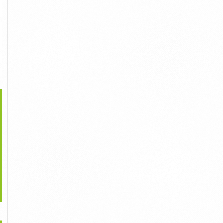
>
ọt Nhựa Có Bánh Xe,
Hộp Nhựa Có Nắp HS017,
Can Nhựa HDPE 20L, Can
Sóng Rỗng...
Thùng...
Nhựa Nguyên...
Liên Hệ
Liên Hệ
Liên Hệ