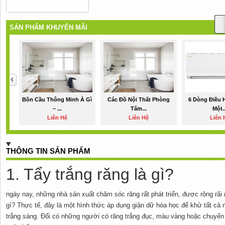
SẢN PHẨM KHUYẾN MÃI
Bồn Cầu Thông Minh À Gì
Các Đồ Nội Thất Phòng
6 Dòng Điều 
– ...
Tắm...
Một..
Liên Hệ
Liên Hệ
Liên 
THÔNG TIN SẢN PHẨM
1. Tẩy trắng răng là gì?
ngày nay, những nhà sản xuất chăm sóc răng rất phát triển, được rộng rãi 
gì? Thực tế, đây là một hình thức áp dụng giận dữ hóa học để khử tất cả m
trắng sáng. Đối có những người có răng trắng đục, màu vàng hoặc chuyển 