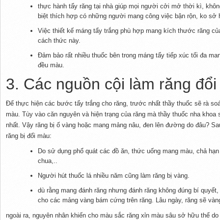
thực hành tẩy răng tại nhà giúp mọi người cởi mở thời kì, khôn
biệt thích hợp có những người mang công việc bận rộn, ko sở h
Việc thiết kế máng tẩy trắng phù hợp mang kích thước răng củ
cách thức này.
Đảm bảo rất nhiều thuốc bên trong máng tẩy tiếp xúc tối đa man
đều màu.
3. Các nguồn cội làm răng đổ
Để thực hiện các bước tẩy trắng cho răng, trước nhất thầy thuốc sẽ rà soá
màu. Tùy vào căn nguyên và hiện trạng của răng mà thầy thuốc nha khoa 
nhất. Vậy răng bị ố vàng hoặc mang mảng nâu, đen lên đường do đâu? Sau
răng bị đổi màu:
Do sử dụng phổ quát các đồ ăn, thức uống mang màu, chả hạn n
chua,..
Người hút thuốc lá nhiều năm cũng làm răng bị vàng.
dù rằng mang đánh răng nhưng đánh răng không đúng bí quyết,
cho các mảng vàng bám cứng trên răng. Lâu ngày, răng sẽ vàn
ngoài ra, nguyên nhân khiến cho màu sắc răng xỉn màu sâu sở hữu thể do d