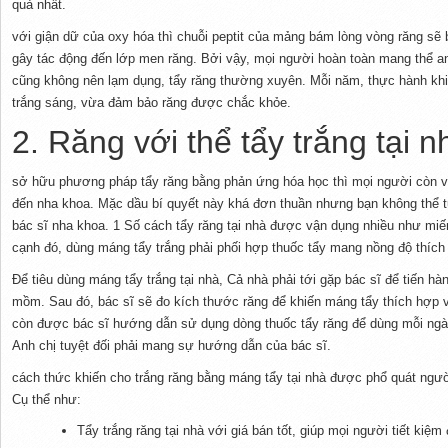
quả nhất.
với giận dữ của oxy hóa thì chuỗi peptit của mảng bám lòng vòng răng sẽ 
gây tác động đến lớp men răng. Bởi vậy, mọi người hoàn toàn mang thể an
cũng không nên lạm dụng, tẩy răng thường xuyên. Mỗi năm, thực hành khiến
trắng sáng, vừa đảm bảo răng được chắc khỏe.
2. Răng với thể tẩy trắng tại
sở hữu phương pháp tẩy răng bằng phản ứng hóa học thì mọi người còn vớ
đến nha khoa. Mặc dầu bí quyết này khá đơn thuần nhưng bạn không thể 
bác sĩ nha khoa. 1 Số cách tẩy răng tại nhà được vận dụng nhiều như miế
cạnh đó, dùng máng tẩy trắng phải phối hợp thuốc tẩy mang nồng độ thíc
Để tiêu dùng máng tẩy trắng tại nhà, Cả nhà phải tới gặp bác sĩ để tiến 
mồm. Sau đó, bác sĩ sẽ đo kích thước răng để khiến máng tẩy thích hợp 
còn được bác sĩ hướng dẫn sử dụng dòng thuốc tẩy răng để dùng mỗi ngà
Anh chị tuyệt đối phải mang sự hướng dẫn của bác sĩ.
cách thức khiến cho trắng răng bằng máng tẩy tại nhà được phổ quát ngư
Cụ thể như:
Tẩy trắng răng tại nhà với giá bán tốt, giúp mọi người tiết kiệ