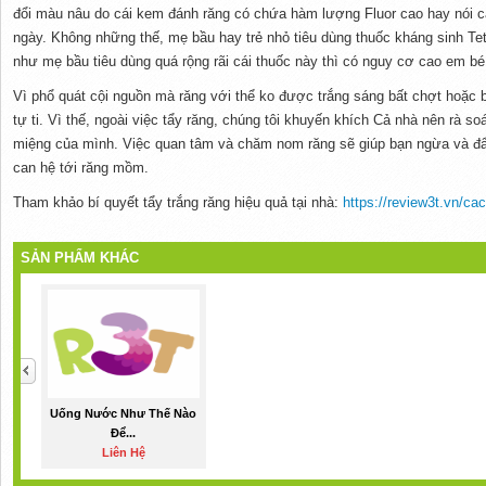
đổi màu nâu do cái kem đánh răng có chứa hàm lượng Fluor cao hay nói c
ngày. Không những thế, mẹ bầu hay trẻ nhỏ tiêu dùng thuốc kháng sinh Tet
như mẹ bầu tiêu dùng quá rộng rãi cái thuốc này thì có nguy cơ cao em bé
Vì phổ quát cội nguồn mà răng với thể ko được trắng sáng bất chợt hoặc 
tự ti. Vì thế, ngoài việc tẩy răng, chúng tôi khuyến khích Cả nhà nên rà soá
miệng của mình. Việc quan tâm và chăm nom răng sẽ giúp bạn ngừa và đ
can hệ tới răng mồm.
Tham khảo bí quyết tẩy trắng răng hiệu quả tại nhà:
https://review3t.vn/ca
SẢN PHẨM KHÁC
Uống Nước Như Thế Nào
Để...
Liên Hệ