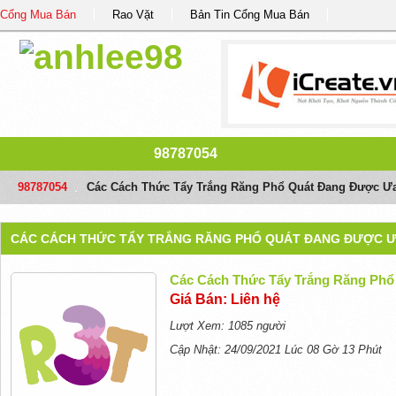
Cổng Mua Bán
Rao Vặt
Bản Tin Cổng Mua Bán
98787054
98787054
/
Các Cách Thức Tẩy Trắng Răng Phổ Quát Đang Được Ư
CÁC CÁCH THỨC TẨY TRẮNG RĂNG PHỔ QUÁT ĐANG ĐƯỢC 
Các Cách Thức Tẩy Trắng Răng Ph
Giá Bán: Liên hệ
Lượt Xem: 1085 người
Cập Nhật: 24/09/2021 Lúc 08 Gờ 13 Phút