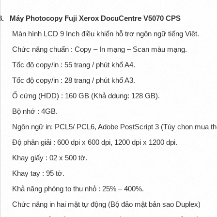
8.
Máy Photocopy Fuji Xerox DocuCentre V5070 CPS
Màn hình LCD 9 Inch điều khiển hỗ trợ ngôn ngữ tiếng Việt.
Chức năng chuẩn : Copy – In mạng – Scan màu mạng.
Tốc độ copy/in : 55 trang / phút khổ A4.
Tốc độ copy/in : 28 trang / phút khổ A3.
Ổ cứng (HDD) : 160 GB (Khả ddụng: 128 GB).
Bộ nhớ : 4GB.
Ngôn ngữ in: PCL5/ PCL6, Adobe PostScript 3 (Tùy chọn mua t
Độ phân giải : 600 dpi x 600 dpi, 1200 dpi x 1200 dpi.
Khay giấy : 02 x 500 tờ.
Khay tay : 95 tờ.
Khả năng phóng to thu nhỏ : 25% – 400%.
Chức năng in hai mặt tự động (Bộ đảo mặt bản sao Duplex)