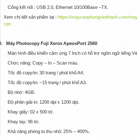
Cổng kết nối : USB 2.0, Ethernet 10/100Base –TX.
Xem chi tiết sản phẩm tại :
https://mayvanphongvietthanh.com/may
cps
0.
Máy Photocopy Fuji Xerox ApeosPort 2560
Màn hình điều khiển cảm ứng 7 Inch có hỗ trợ ngôn ngữ tiếng Việ
Chức năng: Copy – In – Scan màu.
Tốc độ copy/in: 30 trang / phút khổ A4.
Tốc độ copy/in: ~15 trang / phút khổ A3.
Bộ nhớ: 4GB.
Độ phân giải in: 1200 dpi x 1200 dpi.
Khay giấy: 02 x 500 tờ.
Khay tay: 96 tờ.
Khả năng phóng to thu nhỏ: 25% – 400%.