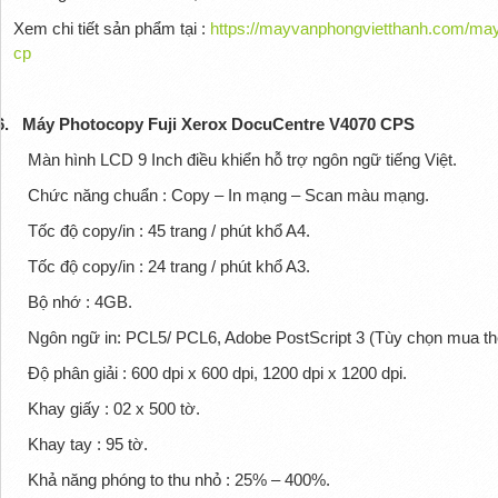
Xem chi tiết sản phẩm tại :
https://mayvanphongvietthanh.com/may
cp
6.
Máy Photocopy Fuji Xerox DocuCentre V4070 CPS
Màn hình LCD 9 Inch điều khiển hỗ trợ ngôn ngữ tiếng Việt.
Chức năng chuẩn : Copy – In mạng – Scan màu mạng.
Tốc độ copy/in : 45 trang / phút khổ A4.
Tốc độ copy/in : 24 trang / phút khổ A3.
Bộ nhớ : 4GB.
Ngôn ngữ in: PCL5/ PCL6, Adobe PostScript 3 (Tùy chọn mua t
Độ phân giải : 600 dpi x 600 dpi, 1200 dpi x 1200 dpi.
Khay giấy : 02 x 500 tờ.
Khay tay : 95 tờ.
Khả năng phóng to thu nhỏ : 25% – 400%.