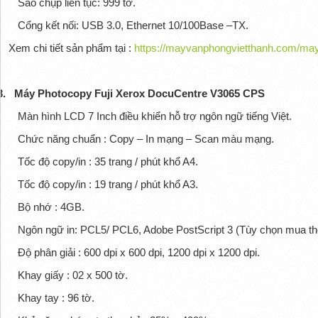
Sao chụp liên tục: 999 tờ.
Cổng kết nối: USB 3.0, Ethernet 10/100Base –TX.
Xem chi tiết sản phẩm tại :
https://mayvanphongvietthanh.com/may
3.
Máy Photocopy Fuji Xerox DocuCentre V3065 CPS
Màn hình LCD 7 Inch điều khiển hỗ trợ ngôn ngữ tiếng Việt.
Chức năng chuẩn : Copy – In mạng – Scan màu mạng.
Tốc độ copy/in : 35 trang / phút khổ A4.
Tốc độ copy/in : 19 trang / phút khổ A3.
Bộ nhớ : 4GB.
Ngôn ngữ in: PCL5/ PCL6, Adobe PostScript 3 (Tùy chọn mua t
Độ phân giải : 600 dpi x 600 dpi, 1200 dpi x 1200 dpi.
Khay giấy : 02 x 500 tờ.
Khay tay : 96 tờ.