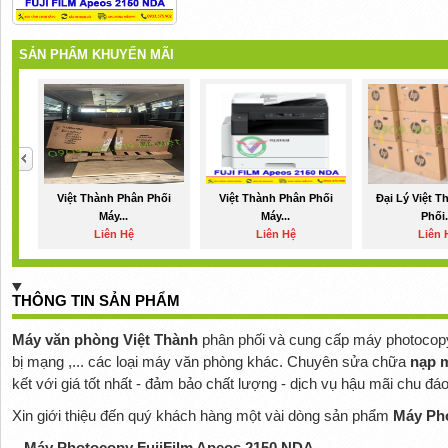
SẢN PHẨM KHUYẾN MÃI
Việt Thành Phân Phối
Việt Thành Phân Phối
Đại Lý Việt 
Máy...
Máy...
Phối.
Liên Hệ
Liên Hệ
Liên 
THÔNG TIN SẢN PHẨM
Máy văn phòng Việt Thành
phân phối và cung cấp máy photocopy , 
bị mạng ,... các loại máy văn phòng khác. Chuyên sửa chữa
nạp 
kết với giá tốt nhất - đảm bảo chất lượng - dịch vụ hậu mãi chu đáo
Xin giới thiệu đến quý khách hàng một vài dòng sản phẩm
Máy Ph
Máy Photocopy FujiFilm Apeos 2150 NDA