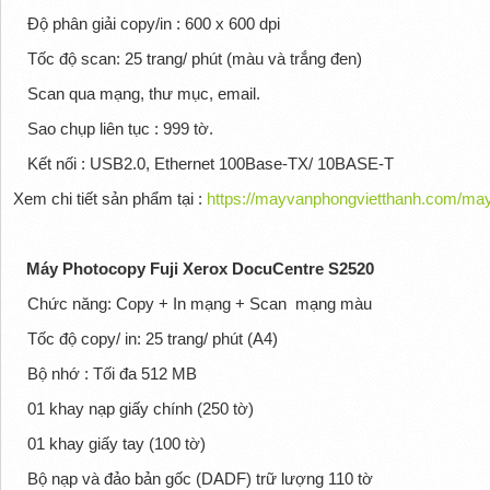
Độ phân giải copy/in : 600 x 600 dpi
Tốc độ scan: 25 trang/ phút (màu và trắng đen)
Scan qua mạng, thư mục, email.
Sao chụp liên tục : 999 tờ.
Kết nối : USB2.0, Ethernet 100Base-TX/ 10BASE-T
Xem chi tiết sản phẩm tại :
https://mayvanphongvietthanh.com/may
Máy Photocopy Fuji Xerox DocuCentre S2520
Chức năng: Copy + In mạng + Scan
mạng màu
Tốc độ copy/ in: 25 trang/ phút (A4)
Bộ nhớ : Tối đa 512 MB
01 khay nạp giấy chính (250 tờ)
01 khay giấy tay (100 tờ)
Bộ nạp và đảo bản gốc (DADF) trữ lượng 110 tờ