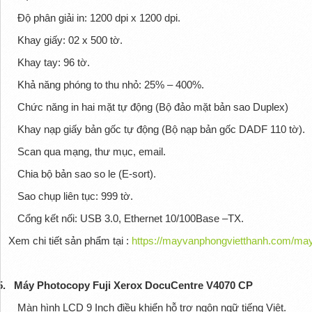
Độ phân giải in: 1200 dpi x 1200 dpi.
Khay giấy: 02 x 500 tờ.
Khay tay: 96 tờ.
Khả năng phóng to thu nhỏ: 25% – 400%.
Chức năng in hai mặt tự động (Bộ đảo mặt bản sao Duplex)
Khay nạp giấy bản gốc tự động (Bộ nạp bản gốc DADF 110 tờ).
Scan qua mạng, thư mục, email.
Chia bộ bản sao so le (E-sort).
Sao chụp liên tục: 999 tờ.
Cổng kết nối: USB 3.0, Ethernet 10/100Base –TX.
Xem chi tiết sản phẩm tại :
https://mayvanphongvietthanh.com/may
5.
Máy Photocopy Fuji Xerox DocuCentre V4070 CP
Màn hình LCD 9 Inch điều khiển hỗ trợ ngôn ngữ tiếng Việt.