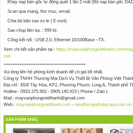
Khay nạp bản gốc tự động quét 1 lần 2 mặt (Bộ nạp bản gốc DAD
Scan qua mạng, thư mục, email.
Chia bộ bản sao so le ( E-sort).
Sao chụp liên tục : 999 tờ.
Cổng kết nối : USB 2.0, Ethernet 10/100Base –TX.
Xem chi tiết sản phẩm tại :
https://mayvanphongvietthanh.com/may
cps
**********************************************
Vui lòng liên hệ phòng kinh doanh để có giá tốt nhất.
Công ty TNHH Thương Mại Dịch Vụ Thiết Bị Văn Phòng Việt Thàn
Địa chỉ : 65/8 Tây Hòa, KP2, Phường Phước Long A, Thành phố T
Hotline : 0933.375.902 - 0909.140.919 ( Phone / Zalo )
Mail : mayvanphongvietthanh@gmail.com
Web :
mayvanphongvietthanh.com
-
sieuthimayphotocopy.com.vn
SẢN PHẨM KHÁC