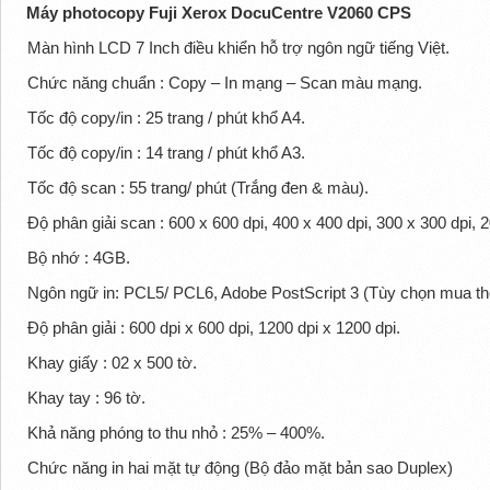
Máy photocopy Fuji Xerox DocuCentre V2060 CPS
Màn hình LCD 7 Inch điều khiển hỗ trợ ngôn ngữ tiếng Việt.
Chức năng chuẩn : Copy – In mạng – Scan màu mạng.
Tốc độ copy/in : 25 trang / phút khổ A4.
Tốc độ copy/in : 14 trang / phút khổ A3.
Tốc độ scan : 55 trang/ phút (Trắng đen & màu).
Độ phân giải scan : 600 x 600 dpi, 400 x 400 dpi, 300 x 300 dpi, 2
Bộ nhớ : 4GB.
Ngôn ngữ in: PCL5/ PCL6, Adobe PostScript 3 (Tùy chọn mua t
Độ phân giải : 600 dpi x 600 dpi, 1200 dpi x 1200 dpi.
Khay giấy : 02 x 500 tờ.
Khay tay : 96 tờ.
Khả năng phóng to thu nhỏ : 25% – 400%.
Chức năng in hai mặt tự động (Bộ đảo mặt bản sao Duplex)