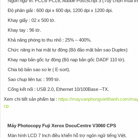
Ngôn ngữ in: PCL5/ PCL6, Adobe PostScript 3 (Tùy chọn mua t
Độ phân giải : 600 dpi x 600 dpi, 1200 dpi x 1200 dpi.
Khay giấy : 02 x 500 tờ.
Khay tay : 96 tờ.
Khả năng phóng to thu nhỏ : 25% – 400%.
Chức năng in hai mặt tự động (Bộ đảo mặt bản sao Duplex)
Khay nạp bản gốc tự động (Bộ nạp bản gốc DADF 110 tờ).
Chia bộ bản sao so le ( E-sort).
Sao chụp liên tục : 999 tờ.
Cổng kết nối : USB 2.0, Ethernet 10/100Base –TX.
Xem chi tiết sản phẩm tại :
https://mayvanphongvietthanh.com/may
cp
Máy Photocopy Fuji Xerox DocuCentre V3060 CPS
Màn hình LCD 7 Inch điều khiển hỗ trợ ngôn ngữ tiếng Việt.