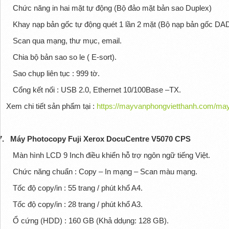
Chức năng in hai mặt tự động (Bộ đảo mặt bản sao Duplex)
Khay nạp bản gốc tự động quét 1 lần 2 mặt (Bộ nạp bản gốc DAD
Scan qua mạng, thư mục, email.
Chia bộ bản sao so le ( E-sort).
Sao chụp liên tục : 999 tờ.
Cổng kết nối : USB 2.0, Ethernet 10/100Base –TX.
Xem chi tiết sản phẩm tại :
https://mayvanphongvietthanh.com/may
7.
Máy Photocopy Fuji Xerox DocuCentre V5070 CPS
Màn hình LCD 9 Inch điều khiển hỗ trợ ngôn ngữ tiếng Việt.
Chức năng chuẩn : Copy – In mạng – Scan màu mạng.
Tốc độ copy/in : 55 trang / phút khổ A4.
Tốc độ copy/in : 28 trang / phút khổ A3.
Ổ cứng (HDD) : 160 GB (Khả ddụng: 128 GB).