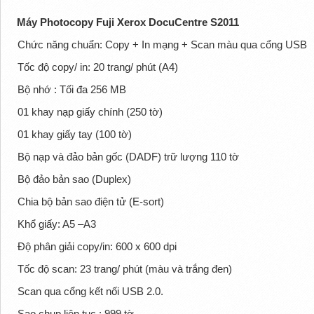
Máy Photocopy Fuji Xerox DocuCentre S2011
Chức năng chuẩn: Copy + In mạng + Scan màu qua cổng USB
Tốc độ copy/ in: 20 trang/ phút (A4)
Bộ nhớ : Tối đa 256 MB
01 khay nạp giấy chính (250 tờ)
01 khay giấy tay (100 tờ)
Bộ nạp và đảo bản gốc (DADF) trữ lượng 110 tờ
Bộ đảo bản sao (Duplex)
Chia bộ bản sao điện tử (E-sort)
Khổ giấy: A5 –A3
Độ phân giải copy/in: 600 x 600 dpi
Tốc độ scan: 23 trang/ phút (màu và trắng đen)
Scan qua cổng kết nối USB 2.0.
Sao chụp liên tục : 999 tờ.