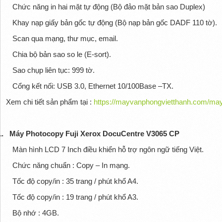
Chức năng in hai mặt tự động (Bộ đảo mặt bản sao Duplex)
Khay nạp giấy bản gốc tự động (Bộ nạp bản gốc DADF 110 tờ).
Scan qua mạng, thư mục, email.
Chia bộ bản sao so le (E-sort).
Sao chụp liên tục: 999 tờ.
Cổng kết nối: USB 3.0, Ethernet 10/100Base –TX.
Xem chi tiết sản phẩm tại :
https://mayvanphongvietthanh.com/may
1.
Máy Photocopy Fuji Xerox DocuCentre V3065 CP
Màn hình LCD 7 Inch điều khiển hỗ trợ ngôn ngữ tiếng Việt.
Chức năng chuẩn : Copy – In mạng.
Tốc độ copy/in : 35 trang / phút khổ A4.
Tốc độ copy/in : 19 trang / phút khổ A3.
Bộ nhớ : 4GB.