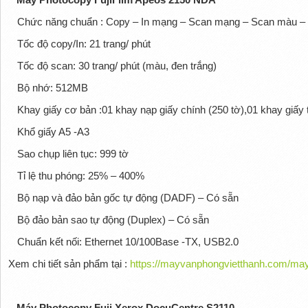
Chức năng chuẩn : Copy – In mạng – Scan mạng – Scan màu –
Tốc độ copy/In: 21 trang/ phút
Tốc độ scan: 30 trang/ phút (màu, đen trắng)
Bộ nhớ: 512MB
Khay giấy cơ bản :01 khay nạp giấy chính (250 tờ),01 khay giấy 
Khổ giấy A5 -A3
Sao chụp liên tục: 999 tờ
Tỉ lệ thu phóng: 25% – 400%
Bộ nạp và đảo bản gốc tự động (DADF) – Có sẵn
Bộ đảo bản sao tự động (Duplex) – Có sẵn
Chuẩn kết nối: Ethernet 10/100Base -TX, USB2.0
Xem chi tiết sản phẩm tại :
https://mayvanphongvietthanh.com/may
Máy Photocopy Fuji Xerox DocuCentre S2110