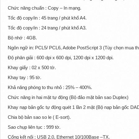
Chức năng chuẩn : Copy – In mạng.
Tốc độ copy/in : 45 trang / phút khổ A4.
Tốc độ copy/in : 24 trang / phút khổ A3.
Bộ nhớ : 4GB.
Ngôn ngữ in: PCL5/ PCL6, Adobe PostScript 3 (Tùy chọn mua t
Độ phân giải : 600 dpi x 600 dpi, 1200 dpi x 1200 dpi.
Khay giấy : 02 x 500 tờ.
Khay tay : 95 tờ.
Khả năng phóng to thu nhỏ : 25% – 400%.
Chức năng in hai mặt tự động (Bộ đảo mặt bản sao Duplex)
Khay nạp bản gốc tự động quét 1 lần 2 mặt (Bộ nạp bản gốc DAD
Chia bộ bản sao so le ( E-sort).
Sao chụp liên tục : 999 tờ.
Cổng kết nối : USB 2.0, Ethernet 10/100Base –TX.