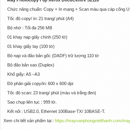
Chức năng chuẩn: Copy + In mạng + Scan màu qua cáp cổng 
Tốc độ copy/ in: 21 trang/ phút (A4)
Bộ nhớ : Tối đa 256 MB
01 khay nạp giấy chính (250 tờ)
01 khay giấy tay (100 tờ)
Bộ nạp và đảo bản gốc (DADF) trữ lượng 110 tờ
Bộ đảo bản sao (Duplex)
Khổ giấy: A5 –A3
Độ phân giải copy/in: 600 x 600 dpi
Tốc độ scan: 23 trang/ phút (màu và trắng đen)
Sao chụp liên tục : 999 tờ.
Kết nối : USB2.0, Ethernet 100Base-TX/ 10BASE-T.
Xem chi tiết sản phẩm tại :
https://mayvanphongvietthanh.com/may