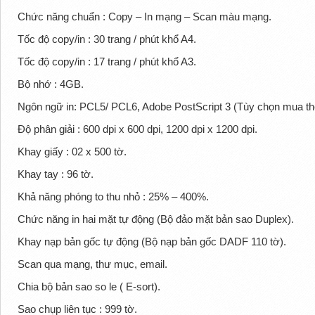
Chức năng chuẩn : Copy – In mạng – Scan màu mạng.
Tốc độ copy/in : 30 trang / phút khổ A4.
Tốc độ copy/in : 17 trang / phút khổ A3.
Bộ nhớ : 4GB.
Ngôn ngữ in: PCL5/ PCL6, Adobe PostScript 3 (Tùy chọn mua t
Độ phân giải : 600 dpi x 600 dpi, 1200 dpi x 1200 dpi.
Khay giấy : 02 x 500 tờ.
Khay tay : 96 tờ.
Khả năng phóng to thu nhỏ : 25% – 400%.
Chức năng in hai mặt tự động (Bộ đảo mặt bản sao Duplex).
Khay nạp bản gốc tự động (Bộ nạp bản gốc DADF 110 tờ).
Scan qua mạng, thư mục, email.
Chia bộ bản sao so le ( E-sort).
Sao chụp liên tục : 999 tờ.