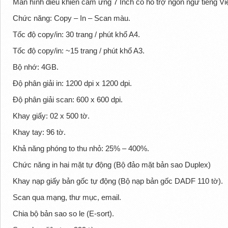
Màn hình điều khiển cảm ứng 7 Inch có hỗ trợ ngôn ngữ tiếng Việ
Chức năng: Copy – In – Scan màu.
Tốc độ copy/in: 30 trang / phút khổ A4.
Tốc độ copy/in: ~15 trang / phút khổ A3.
Bộ nhớ: 4GB.
Độ phân giải in: 1200 dpi x 1200 dpi.
Độ phân giải scan: 600 x 600 dpi.
Khay giấy: 02 x 500 tờ.
Khay tay: 96 tờ.
Khả năng phóng to thu nhỏ: 25% – 400%.
Chức năng in hai mặt tự động (Bộ đảo mặt bản sao Duplex)
Khay nạp giấy bản gốc tự động (Bộ nạp bản gốc DADF 110 tờ).
Scan qua mạng, thư mục, email.
Chia bộ bản sao so le (E-sort).