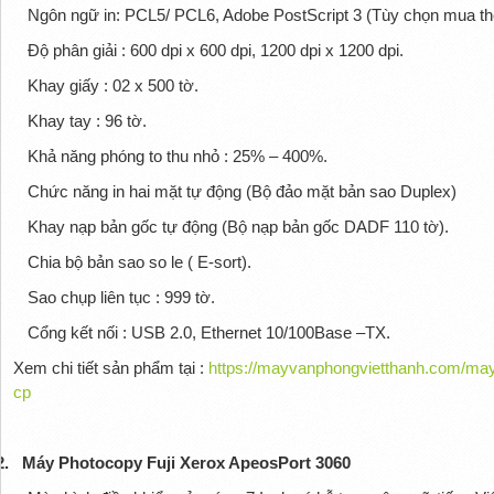
Ngôn ngữ in: PCL5/ PCL6, Adobe PostScript 3 (Tùy chọn mua t
Độ phân giải : 600 dpi x 600 dpi, 1200 dpi x 1200 dpi.
Khay giấy : 02 x 500 tờ.
Khay tay : 96 tờ.
Khả năng phóng to thu nhỏ : 25% – 400%.
Chức năng in hai mặt tự động (Bộ đảo mặt bản sao Duplex)
Khay nạp bản gốc tự động (Bộ nạp bản gốc DADF 110 tờ).
Chia bộ bản sao so le ( E-sort).
Sao chụp liên tục : 999 tờ.
Cổng kết nối : USB 2.0, Ethernet 10/100Base –TX.
Xem chi tiết sản phẩm tại :
https://mayvanphongvietthanh.com/may
cp
2.
Máy Photocopy Fuji Xerox ApeosPort 3060