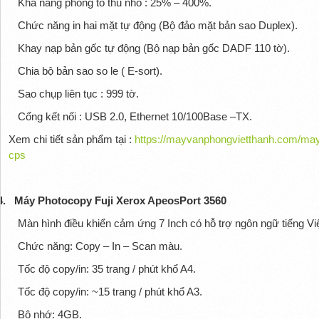
Khả năng phóng to thu nhỏ : 25% – 400%.
Chức năng in hai mặt tự động (Bộ đảo mặt bản sao Duplex).
Khay nạp bản gốc tự động (Bộ nạp bản gốc DADF 110 tờ).
Chia bộ bản sao so le ( E-sort).
Sao chụp liên tục : 999 tờ.
Cổng kết nối : USB 2.0, Ethernet 10/100Base –TX.
Xem chi tiết sản phẩm tại :
https://mayvanphongvietthanh.com/may
cps
4.
Máy Photocopy Fuji Xerox ApeosPort 3560
Màn hình điều khiển cảm ứng 7 Inch có hỗ trợ ngôn ngữ tiếng Việ
Chức năng: Copy – In – Scan màu.
Tốc độ copy/in: 35 trang / phút khổ A4.
Tốc độ copy/in: ~15 trang / phút khổ A3.
Bộ nhớ: 4GB.