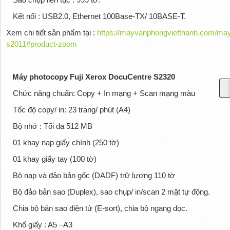
Kết nối : USB2.0, Ethernet 100Base-TX/ 10BASE-T.
Xem chi tiết sản phẩm tại :
https://mayvanphongvietthanh.com/may-
s2011#product-zoom
Máy photocopy Fuji Xerox DocuCentre S2320
Chức năng chuẩn: Copy + In mạng + Scan mạng màu
Tốc độ copy/ in: 23 trang/ phút (A4)
Bộ nhớ : Tối đa 512 MB
01 khay nạp giấy chính (250 tờ)
01 khay giấy tay (100 tờ)
Bộ nạp và đảo bản gốc (DADF) trữ lượng 110 tờ
Bộ đảo bản sao (Duplex), sao chụp/ in/scan 2 mặt tự động.
Chia bộ bản sao điện tử (E-sort), chia bộ ngang dọc.
Khổ giấy : A5 –A3