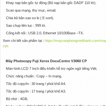
Khay nạp bản gốc tự động (Bộ nạp bản gốc DADF 110 tờ).
Scan qua mạng, thư mục, email.
Chia bộ bản sao so le ( E-sort).
Sao chụp liên tục : 999 tờ.
Cổng kết nối : USB 2.0, Ethernet 10/100Base –TX.
Xem chi tiết sản phẩm tại :
https://mayvanphongvietthanh.com/may
cps
Máy Photocopy Fuji Xerox DocuCentre V3060 CP
Màn hình LCD 7 Inch điều khiển hỗ trợ ngôn ngữ tiếng Việt.
Chức năng chuẩn : Copy – In mạng.
Tốc độ copy/in : 30 trang / phút khổ A4.
Tốc độ copy/in : 17 trang / phút khổ A3.
Bộ nhớ : 4GB.