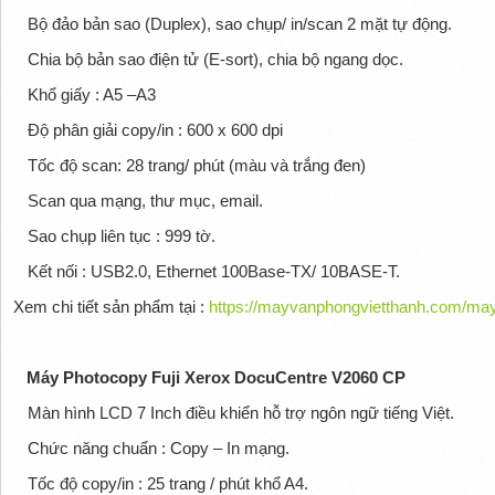
Bộ đảo bản sao (Duplex), sao chụp/ in/scan 2 mặt tự động.
Chia bộ bản sao điện tử (E-sort), chia bộ ngang dọc.
Khổ giấy : A5 –A3
Độ phân giải copy/in : 600 x 600 dpi
Tốc độ scan: 28 trang/ phút (màu và trắng đen)
Scan qua mạng, thư mục, email.
Sao chụp liên tục : 999 tờ.
Kết nối : USB2.0, Ethernet 100Base-TX/ 10BASE-T.
Xem chi tiết sản phẩm tại :
https://mayvanphongvietthanh.com/may
Máy Photocopy Fuji Xerox DocuCentre V2060 CP
Màn hình LCD 7 Inch điều khiển hỗ trợ ngôn ngữ tiếng Việt.
Chức năng chuẩn : Copy – In mạng.
Tốc độ copy/in : 25 trang / phút khổ A4.