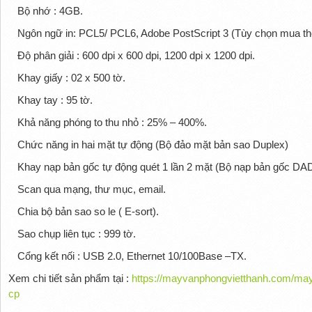
Bộ nhớ : 4GB.
Ngôn ngữ in: PCL5/ PCL6, Adobe PostScript 3 (Tùy chọn mua t
Độ phân giải : 600 dpi x 600 dpi, 1200 dpi x 1200 dpi.
Khay giấy : 02 x 500 tờ.
Khay tay : 95 tờ.
Khả năng phóng to thu nhỏ : 25% – 400%.
Chức năng in hai mặt tự động (Bộ đảo mặt bản sao Duplex)
Khay nạp bản gốc tự động quét 1 lần 2 mặt (Bộ nạp bản gốc DAD
Scan qua mạng, thư mục, email.
Chia bộ bản sao so le ( E-sort).
Sao chụp liên tục : 999 tờ.
Cổng kết nối : USB 2.0, Ethernet 10/100Base –TX.
Xem chi tiết sản phẩm tại :
https://mayvanphongvietthanh.com/may
cp