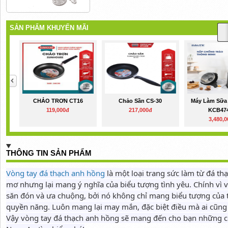
SẢN PHẨM KHUYẾN MÃI
CHẢO TRƠN CT16
Chảo Sần CS-30
Máy Làm Sữa 
119,000đ
217,000đ
KCB474
3,480,
THÔNG TIN SẢN PHẨM
Vòng tay đá thạch anh hồng
là một loại trang sức làm từ đá 
mơ nhưng lại mang ý nghĩa của biểu tượng tình yêu. Chính vì 
săn đón và ưa chuộng, bởi nó không chỉ mang biểu tượng của
quyền năng. Luôn mang lại may mắn, đặc biệt điều mà ai cũn
Vậy vòng tay đá thạch anh hồng sẽ mang đến cho bạn những 