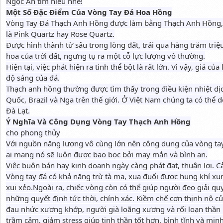
Ngọc An tìm hiểu nhé!
Một Số Đặc Điểm Của Vòng Tay Đá Hoa Hồng
Vòng Tay Đá Thạch Anh Hồng được làm bằng Thạch Anh Hồng, m
là Pink Quartz hay Rose Quartz.
Được hình thành từ sâu trong lòng đất, trải qua hàng trăm triệ
hoa của trời đất, ngưng tụ ra một cỗ lực lượng vô thường.
Hiện tại, việc phát hiện ra tinh thể bột là rất lớn. Vì vậy, giá c
độ sáng của đá.
Thạch anh hồng thường được tìm thấy trong điều kiện nhiệt dị
Quốc, Brazil và Nga trên thế giới. Ở Việt Nam chúng ta có thể
Đà Lạt.
Ý Nghĩa Và Công Dụng Vòng Tay Thạch Anh Hồng
cho phong thủy
Với nguồn năng lượng vô cùng lớn nên công dụng của vòng ta
ai mang nó sẽ luôn được bao bọc bởi may mắn và bình an.
Việc buôn bán hay kinh doanh ngày càng phát đạt, thuận lợi. 
Vòng tay đá có khả năng trừ tà ma, xua đuổi được hung khí x
xui xẻo.Ngoài ra, chiếc vòng còn có thể giúp người đeo giải q
những quyết định tức thời, chính xác. Kiềm chế cơn thịnh nộ củ
đau nhức xương khớp, người già loãng xương và rối loạn thần k
trầm cảm, giảm stress giúp tinh thần tốt hơn, bình tĩnh và mi