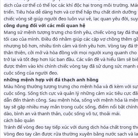
dịch của cơ thể có thể lọc các khí độc hại trong môi trường. M
triển. Tiêu hóa dễ dàng hơn và cơ thể hấp thụ chất dinh dưỡng
chiếc vòng sẽ giúp người đeo luôn vui vẻ, lạc quan yêu đời, suy
công dụng đối với các mối quan hệ
Mang sứ mệnh tượng trưng cho tình yêu, chiếc vòng tay đá t
tối cao của mình. Điều đó nhằm giúp các cặp vợ chồng thêm gần
nhượng bộ hơn, nhiều tình cảm và tình yêu hơn. Vòng tay đá t
thân thiện, cởi mở và hòa đồng với mọi người xung quanh ch
trở lại và tốt đẹp hơn lúc ban đầu. Các vấn đề và hiểu lầm sẽ 
được thêm vào khi chính chiếc vòng tay đã sử dụng sức mạnh 
cuộc sống của người đeo.
những mệnh hợp với đá thạch anh hồng
Màu hồng thường tượng trưng cho mệnh hỏa và đi kèm với sự
cuộc sống. Sống tích cực và quản lý những cảm xúc tiêu cực đã
dẫn đến thành công. Sau mệnh hỏa, sống với mệnh hỏa là mệ
tay sẽ gặp nhiều may mắn trong cuộc sống, điểm nổi bật chính
dào, bình an và thanh thản, cuộc sống vô tư, thoải mái.
cách bảo quản
Tránh để vòng đeo tay tiếp xúc với dung dịch hóa chất trong thờ
Vòng đeo tay cần được rửa thường xuyên bằng nước sạch và l