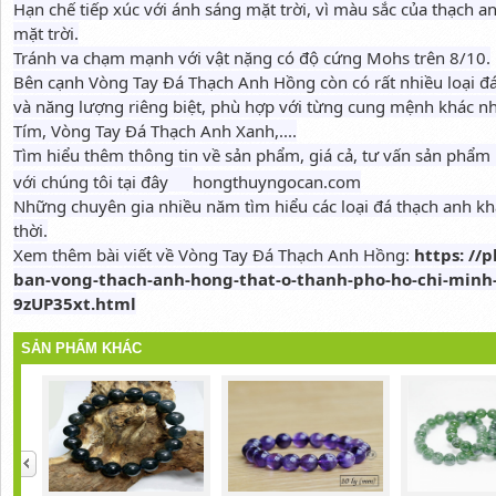
Hạn chế tiếp xúc với ánh sáng mặt trời, vì màu sắc của thạch an
mặt trời.
Tránh va chạm mạnh với vật nặng có độ cứng Mohs trên 8/10.
Bên cạnh Vòng Tay Đá Thạch Anh Hồng còn có rất nhiều loại đ
và năng lượng riêng biệt, phù hợp với từng cung mệnh khác 
Tím, Vòng Tay Đá Thạch Anh Xanh,....
Tìm hiểu thêm thông tin về sản phẩm, giá cả, tư vấn sản phẩm 
với chúng tôi tại đây
hongthuyngocan.com
Những chuyên gia nhiều năm tìm hiểu các loại đá thạch anh khá
thời.
Xem thêm bài viết về Vòng Tay Đá Thạch Anh Hồng:
https: /
ban-vong-thach-anh-hong-that-o-thanh-pho-ho-chi-minh-
9zUP35xt.html
SẢN PHẨM KHÁC