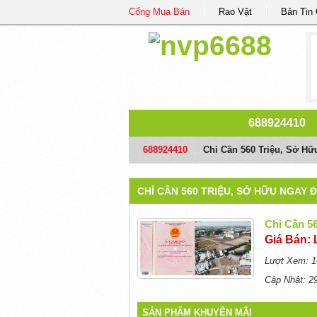
Cổng Mua Bán
Rao Vặt
Bản Tin
688924410
688924410
/
Chỉ Cần 560 Triệu, Sở H
CHỈ CẦN 560 TRIỆU, SỞ HỮU NGAY
Chỉ Cần 5
Giá Bán: 
Lượt Xem: 1
Cập Nhật: 2
SẢN PHẨM KHUYẾN MÃI