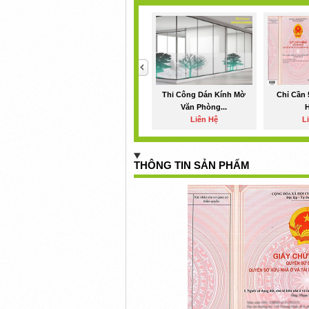
<
Thi Công Dán Kính Mờ
Chỉ Cần 
Văn Phòng...
H
Liên Hệ
L
THÔNG TIN SẢN PHẨM