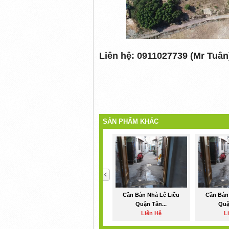
Liên hệ: 0911027739 (Mr Tuân
SẢN PHẨM KHÁC
<
Cần Bán Nhà Lê Liễu
Cần Bán
Quận Tân...
Quậ
Liên Hệ
L