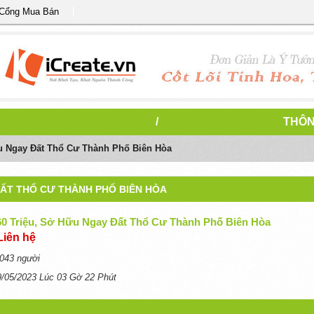
 Cổng Mua Bán
/
THÔN
ữu Ngay Đất Thổ Cư Thành Phố Biên Hòa
 ĐẤT THỔ CƯ THÀNH PHỐ BIÊN HÒA
60 Triệu, Sở Hữu Ngay Đất Thổ Cư Thành Phố Biên Hòa
Liên hệ
043 người
9/05/2023 Lúc 03 Gờ 22 Phút