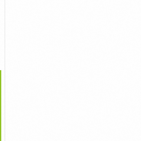
>
n Bán Nhà Hẻm 2 Xẹt
Cần Bán Nhà Lê Liễu
Lê...
Quận Tân...
3,900,000,000đ
Liên Hệ