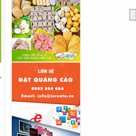
>
ur Du Lịch Lễ 29/2023
Công Ty May Túi Giữ
Tổ Chức Tang Lễ Trọn Gói
Giá Tốt...
Nhiệt, Túi...
Có...
Liên Hệ
Liên Hệ
Liên Hệ