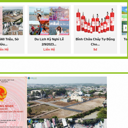
560 Triệu, Sở
Du Lịch Kỳ Nghỉ Lễ
Bình Chữa Cháy Tự Động
To
ữu...
2/9/2023...
Cho...
iên Hệ
Liên Hệ
9đ