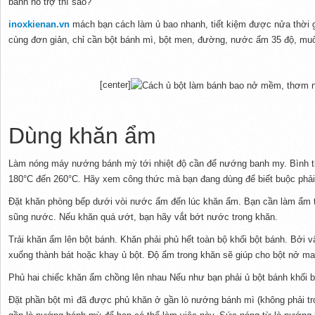
bánh hỗ trợ thì sao?
inoxkienan.vn
mách bạn cách làm ủ bao nhanh, tiết kiệm được nửa thời g
cùng đơn giản, chỉ cần bột bánh mì, bột men, đường, nước ấm 35 độ, muố
[center]
Dùng khăn ẩm
Làm nóng máy nướng bánh mỳ tới nhiệt độ cần để nướng banh my. Bình 
180°C đến 260°C. Hãy xem công thức mà bạn đang dùng để biết buộc phải 
Đặt khăn phòng bếp dưới vòi nước ấm đến lúc khăn ẩm. Bạn cần làm ẩm 
sũng nước. Nếu khăn quá ướt, bạn hãy vắt bớt nước trong khăn.
Trải khăn ẩm lên bột bánh. Khăn phải phủ hết toàn bộ khối bột bánh. Bởi v
xuống thành bát hoặc khay ủ bột. Độ ẩm trong khăn sẽ giúp cho bột nở ma
Phủ hai chiếc khăn ẩm chồng lên nhau Nếu như bạn phải ủ bột bánh khối b
Đặt phần bột mì đã được phủ khăn ở gần lò nướng bánh mì (không phải tr