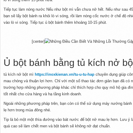
Tiếp tục làm nóng nước Nếu như bột mì vẫn chưa nở hết. Nếu như sau 45
bạn sẽ lấy bột bánh ra khỏi lò vi sóng, rồi làm nóng cốc nước ở chế độ nhi
vào lò vi sóng. Tiếp tục ủ bột bánh thêm khoảng 10-15 phút.
[center]
Ủ bột bánh bằng tủ kích nở b
tủ kích nở bột mì
https://inoxkienan.vn/tu-u-tu-hap
chuyên dụng giúp côn
mau chóng và thuận lợi hơn. Chỉ với một số thao tác đơn giản bạn đã có 
trường hợp những phương pháp khác chỉ thích hợp cho quy mô hộ gia đình,
tốt nhất cho cửa hàng và hạ tầng kinh doanh.
Ngoài những phương pháp trên, bạn còn có thể sử dụng máy nướng bánh
lẹ hơn trong mùa đông nhé.
Tip là bỏ một một thìa đường vào bát nước để bột nở mau lẹ hơn. Lưu ý là
quá cao sẽ làm chết men và bột bánh sẽ không nở đạt chuẩn.