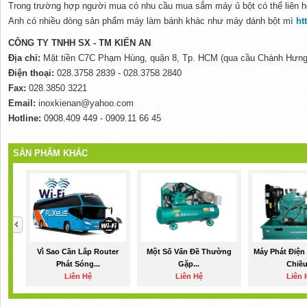
Trong trường hợp người mua có nhu cầu mua sắm máy ủ bột có thể liên hệ
Anh có nhiều dòng sản phẩm máy làm bánh khác như máy dánh bột mì
ht
CÔNG TY TNHH SX - TM KIẾN AN
Địa chỉ:
Mặt tiền C7C Phạm Hùng, quận 8, Tp. HCM (qua cầu Chánh Hưng
Điện thoại:
028.3758 2839 - 028.3758 2840
Fax:
028.3850 3221
Email:
inoxkienan@yahoo.com
Hotline:
0908.409 449 - 0909.11 66 45
SẢN PHẨM KHÁC
Vì Sao Cần Lắp Router
Một Số Vấn Đề Thường
Máy Phát Điện
Phát Sóng...
Gặp...
Chiều.
Liên Hệ
Liên Hệ
Liên 