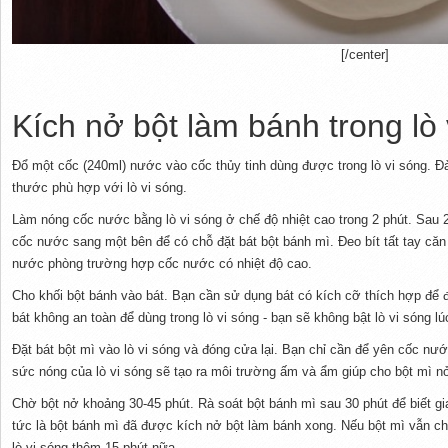
[/center]
Kích nở bột làm bánh trong lò 
Đổ một cốc (240ml) nước vào cốc thủy tinh dùng được trong lò vi sóng. Đ
thước phù hợp với lò vi sóng.
Làm nóng cốc nước bằng lò vi sóng ở chế độ nhiệt cao trong 2 phút. Sau 
cốc nước sang một bên để có chỗ đặt bát bột bánh mì. Đeo bít tất tay că
nước phòng trường hợp cốc nước có nhiệt độ cao.
Cho khối bột bánh vào bát. Bạn cần sử dụng bát có kích cỡ thích hợp để đ
bát không an toàn để dùng trong lò vi sóng - bạn sẽ không bật lò vi sóng lú
Đặt bát bột mì vào lò vi sóng và đóng cửa lại. Bạn chỉ cần để yên cốc nướ
sức nóng của lò vi sóng sẽ tạo ra môi trường ấm và ẩm giúp cho bột mì nở
Chờ bột nở khoảng 30-45 phút. Rà soát bột bánh mì sau 30 phút để biết gi
tức là bột bánh mì đã được kích nở bột làm bánh xong. Nếu bột mì vẫn c
lò vi sóng thêm 15 phút nữa.