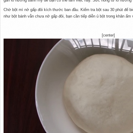
gần lò nướng bánh mỳ để bạn có thể làm việc này. Sức nóng từ lò nướng 
Chờ bột mì nở gấp đôi kích thước ban đầu. Kiểm tra bột sau 30 phút để bi
như bột bánh vẫn chưa nở gấp đôi, bạn cần tiếp diễn ủ bột trong khăn ẩm v
[center]