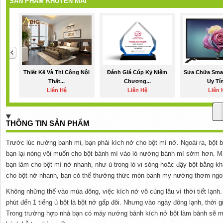
SẢN PHẨM KHUYẾN MÃI
Thiết Kế Và Thi Công Nội
Đánh Giá Cúp Kỷ Niệm
Sửa Chữa Smar
Thất...
Chương...
Uy Tín
Liên Hệ
Liên Hệ
Liên 
THÔNG TIN SẢN PHẨM
Trước lúc nướng banh mi, bạn phải kích nở cho bột mì nở. Ngoài ra, bột b
bạn lại nóng vội muốn cho bột bánh mì vào lò nướng bánh mì sớm hơn. M
bạn làm cho bột mì nở nhanh, như ủ trong lò vi sóng hoặc đậy bột bằng k
cho bột nở nhanh, bạn có thể thưởng thức món banh my nướng thơm ngo
Không những thế vào mùa đông, việc kích nở vô cùng lâu vì thời tiết lạn
phút đến 1 tiếng ủ bột là bột nở gấp đôi. Nhưng vào ngày đông lạnh, thời g
Trong trường hợp nhà bạn có máy nướng bánh kích nở bột làm bánh sẽ 