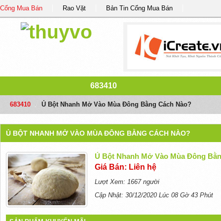
Cổng Mua Bán
Rao Vặt
Bản Tin Cổng Mua Bán
683410
683410
/
Ủ Bột Nhanh Mở Vào Mùa Đông Bằng Cách Nào?
Ủ BỘT NHANH MỞ VÀO MÙA ĐÔNG BẰNG CÁCH NÀO?
Ủ Bột Nhanh Mở Vào Mùa Đông Bằ
Giá Bán: Liên hệ
Lượt Xem: 1667 người
Cập Nhật: 30/12/2020 Lúc 08 Gờ 43 Phút