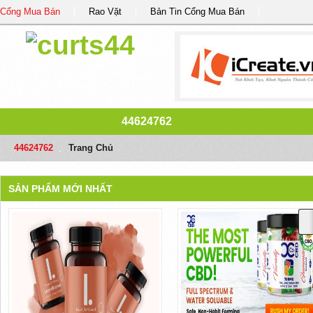
Cổng Mua Bán
Rao Vặt
Bản Tin Cổng Mua Bán
44624762
44624762
/
Trang Chủ
SẢN PHẨM MỚI NHẤT