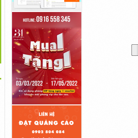
>
Huong Dan Ca Cuoc
Tiet Lo Xem Bong Da
Tiet Lo Cach Chung Bai
ennis - Quan Vot Ao
Khong Bị Giat
Catte Chinh Xac
1,000đ
1,000đ
1,000đ