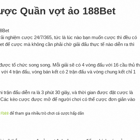
ược Quần vợt ảo 188Bet
88Bet
rải nghiệm cược 24/7/365, tức là lúc nào bạn muốn cược thì đều có
t để cược mà không cần phải chờ giải đấu thực tế nào diễn ra thì
ược tổ chức song song. Mỗi giải sẽ có 4 vòng đấu với 16 cầu thủ th
 với 4 trận đấu, vòng bán kết có 2 trận đấu và vòng chung kết chỉ 1
 trận đấu diễn ra là 3 phút 30 giây, và thời gian được đặt cược là
ây. Các kèo cược được mở để người chơi có thể cược đơn giản vào
 Fb88
 để tham gia nhiều trò chơi cá cược hấp dẫn