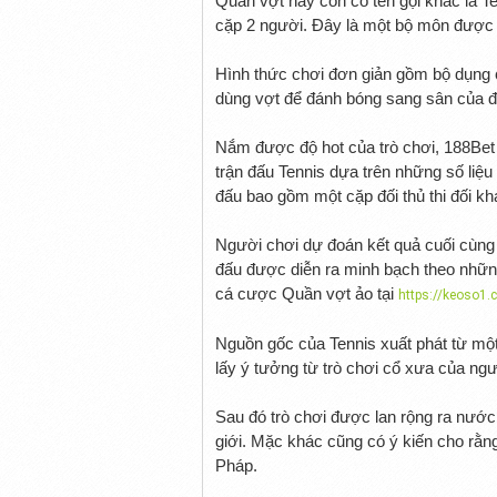
Quần vợt hay còn có tên gọi khác là Ten
cặp 2 người. Đây là một bộ môn được n
Hình thức chơi đơn giản gồm bộ dụng c
dùng vợt để đánh bóng sang sân của 
Nắm được độ hot của trò chơi, 188Bet 
trận đấu Tennis dựa trên những số liệu
đấu bao gồm một cặp đối thủ thi đối k
Người chơi dự đoán kết quả cuối cùng 
đấu được diễn ra minh bạch theo nhữn
cá cược Quần vợt ảo tại
https://keoso1.
Nguồn gốc của Tennis xuất phát từ một
lấy ý tưởng từ trò chơi cổ xưa của ngườ
Sau đó trò chơi được lan rộng ra nước
giới. Mặc khác cũng có ý kiến cho rằn
Pháp.