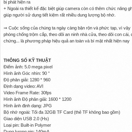
bị phát hiện ra
+ Ngoài ra thiết kế đặc biệt giúp camera còn có thêm chức năng g
giúp người sử dụng tiết kiệm rất nhiều dung lượng bộ nhớ.
⇒ Cuộc sống của chúng ta ngày càng bận rộn và phức tạp, vì vậy
phòng chống trộm cắp, theo dõi an ninh nhà cửa, theo dõi con cái, q
chứng... là phương pháp hiệu quả an toàn và bí mật nhất hiện nay
THÔNG SỐ KỸ THUẬT
Điểm ảnh: 5.0 mega pixel
Hình ảnh Góc nhìn: 90 °
Độ phân giải: 1280 * 960
Định dạng video: AVI
Video Frame Rate: 30fps
Hình ảnh Độ phân giải: 1600 * 1200
Hình ảnh định dạng: JPG
Bộ nhớ ngoài: Tối đa 32GB TF Card (thẻ TF không bao gồm)
Giao diện USB 2.0 (Hs)
Loại pin: Built-in Polymer
Dung lượng pin: 140mA