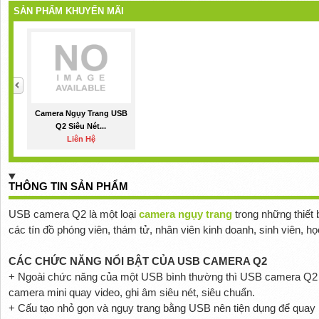
SẢN PHẨM KHUYẾN MÃI
Camera Ngụy Trang USB
Q2 Siêu Nét...
Liên Hệ
THÔNG TIN SẢN PHẨM
USB camera Q2 là một loại
camera ngụy trang
trong những thiết 
các tín đồ phóng viên, thám tử, nhân viên kinh doanh, sinh viên, họ
CÁC CHỨC NĂNG NỔI BẬT CỦA USB CAMERA Q2
+ Ngoài chức năng của một USB bình thường thì USB camera Q2 
camera mini quay video, ghi âm siêu nét, siêu chuẩn.
+ Cấu tạo nhỏ gọn và ngụy trang bằng USB nên tiện dụng để quay l