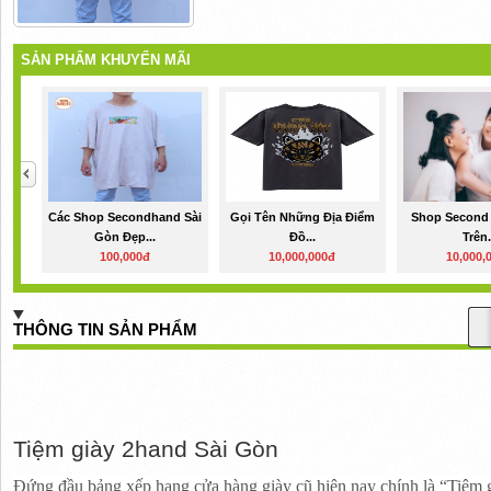
SẢN PHẨM KHUYẾN MÃI
Các Shop Secondhand Sài
Gọi Tên Những Địa Điểm
Shop Second 
Gòn Đẹp...
Đồ...
Trên.
100,000đ
10,000,000đ
10,000,
THÔNG TIN SẢN PHẨM
Tiệm giày 2hand Sài Gòn
Đứng đầu bảng xếp hạng cửa hàng giày cũ hiện nay chính là “Tiệm 