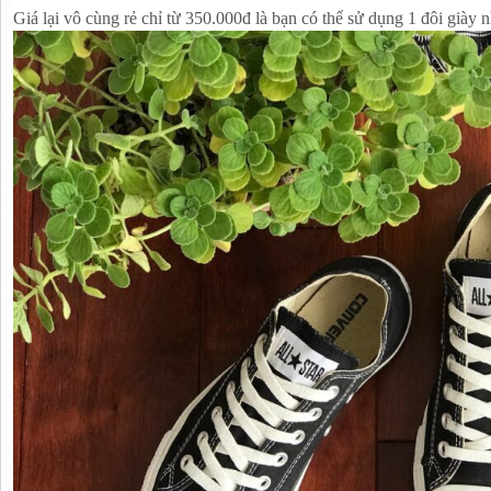
Giá lại vô cùng rẻ chỉ từ 350.000đ là bạn có thể sử dụng 1 đôi giày 