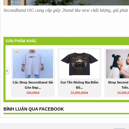
Secondhand OG cung cấp giày 2hand like new chất lượng, giá phải
SẢN PHẨM KHÁC
Các Shop Secondhand Sài
Gọi Tên Những Địa Điểm
Shop Second 
Gòn Đẹp...
Đồ...
Trên.
100,000đ
10,000,000đ
10,000,
BÌNH LUẬN QUA FACEBOOK