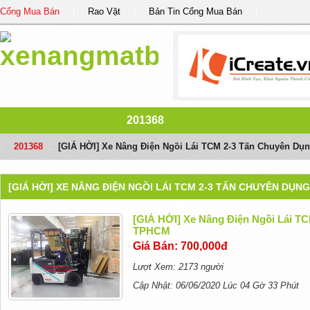
Cổng Mua Bán
Rao Vặt
Bản Tin Cổng Mua Bán
201368
201368
/
[GIÁ HỜI] Xe Nâng Điện Ngồi Lái TCM 2-3 Tấn Chuyên Dụ
[GIÁ HỜI] XE NÂNG ĐIỆN NGỒI LÁI TCM 2-3 TẤN CHUYÊN DỤN
[GIÁ HỜI] Xe Nâng Điện Ngồi Lái T
TPHCM
Giá Bán: 700,000đ
Lượt Xem: 2173 người
Cập Nhật: 06/06/2020 Lúc 04 Gờ 33 Phút