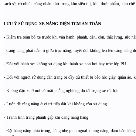
sạch sẽ, có nhiều công nhân như trong kho siêu thị, khu thực phẩm, khu c
LƯU Ý SỬ DỤNG XE NÂNG ĐIỆN TCM AN TOÀN
- Kiểm tra toàn bộ xe trước khi vận hành: phanh, đèn, còn, thắt lưng, sức nân
- Càng nâng phải nằm ở giữa trục nâng, tuyệt đối không leo lên càng nâng 
- Đối với bánh xe: không sử dụng khi bánh xe non hơi hay tróc lớp PU
- Đối với người sử dụng cần trang bị đầy đủ thiết bị bảo hộ: giày, quần áo,
- Không đậu xe ở nơi có mặt phẳng nghiêng do tải trọng xe rất lớn
- Luôn để càng nâng ở vị trí tiếp đất khi không còn sử dụng
- Tránh tình trạng phanh gấp khi đang nâng hàng
- Đặt hàng nặng phía trong, hàng nhẹ phía ngoài khung nâng, đảm bảo hàng 