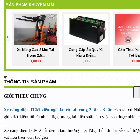
SẢN PHẨM KHUYẾN MÃI
Xe Nâng Cao 2 Mét Tải
Cung Cấp Ắc Quy Xe
Cho Thuê Xe
Trọng 2.5...
Nâng Điện...
Tốt Bạ
1,000đ
1,000đ
1,00
THÔNG TIN SẢN PHẨM
GIỚI THIỆU CHUNG
Xe nâng điện TCM kiểu ngồi lái có tải trọng 2 tấn - 3 tấn
có xuất xứ Nhậ
giúp tiết kiệm tối đa nhiên liệu, mang lại hiệu suất làm việc cao được nhiều
Xe nâng điện TCM 2 tấn đến 3 tấn thương hiệu Nhật Bản đi đầu về chất lượ
vật liệu trên toàn thế giới.