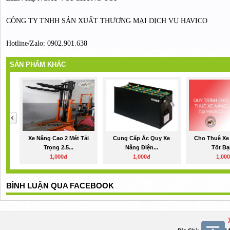
CÔNG TY TNHH SẢN XUẤT THƯƠNG MẠI DỊCH VỤ HAVICO
Hotline/Zalo: 0902.901.638
SẢN PHẨM KHÁC
Xe Nâng Cao 2 Mét Tải
Cung Cấp Ắc Quy Xe
Cho Thuê Xe
Trọng 2.5...
Nâng Điện...
Tốt Bạ
1,000đ
1,000đ
1,00
BÌNH LUẬN QUA FACEBOOK