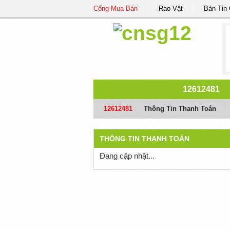
Cổng Mua Bán
Rao Vặt
Bản Tin
12612481
12612481
/
Thông Tin Thanh Toán
THÔNG TIN THANH TOÁN
Đang cập nhật...