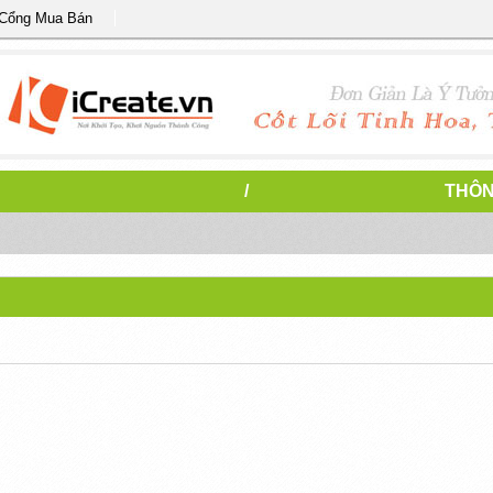
 Cổng Mua Bán
/
THÔN