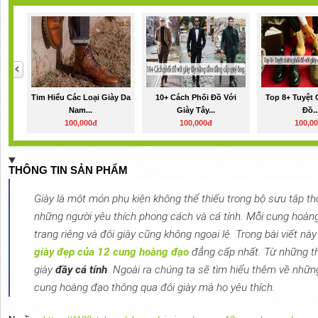
Tim Hiểu Các Loại Giày Da
10+ Cách Phối Đồ Với
Top 8+ Tuyệt 
Nam...
Giày Tây...
Đồ..
100,000đ
100,000đ
100,0
THÔNG TIN SẢN PHẨM
Giày là một món phụ kiện không thể thiếu trong bộ sưu tập thời
những người yêu thích phong cách và cá tính. Mỗi cung hoàn
trang riêng và đôi giày cũng không ngoại lệ. Trong bài viết n
giày đẹp của 12 cung hoàng đạo
đẳng cấp nhất. Từ những t
giày
đầy cá tính
. Ngoài ra chúng ta sẽ tìm hiểu thêm về nhữ
cung hoàng đạo thông qua đôi giày mà họ yêu thích.