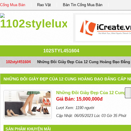
Cổng Mua Bán
Rao Vặt
Bản Tin Cổng Mua Bán
102STYL451604
102styl451604
/
Những Đôi Giày Đẹp Của 12 Cung Hoàng Đạo Đẳng
NHỮNG ĐÔI GIÀY ĐẸP CỦA 12 CUNG HOÀNG ĐẠO ĐẲNG CẤP 
Những Đôi Giày Đẹp Của 12 Cung H
Giá Bán: 15,000,000đ
Lượt Xem: 1190 người
Cập Nhật: 06/05/2023 Lúc 03 Gờ 35 Phút
SẢN PHẨM KHUYẾN MÃI