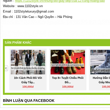
Nguồn :
https://1102style.vn/nhung-doi-giay-dep-cua-12-cung-hoang-dao
Website : www.1102style.vn
Email : 1102styleluxury@gmail.com
Địa chỉ : 131 Văn Cao – Ngô Quyền – Hải Phòng
SẢN PHẨM KHÁC
10+ Cách Phối Đồ Với
Top 8+ Tuyệt Chiêu Phối
Hướng Dẫn C
Giày Tây...
Đồ...
Giày Nha
100,000đ
100,000đ
100,0
BÌNH LUẬN QUA FACEBOOK