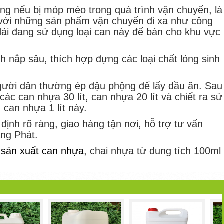
áng nếu bị móp méo trong quá trình vận chuyển, là
i với những sản phẩm vận chuyển đi xa như công
i đang sử dụng loại can này để bán cho khu vực
h nắp sâu, thích hợp đựng các loại chất lỏng sinh
ười dân thường ép đậu phộng để lấy dầu ăn. Sau
ác can nhựa 30 lít, can nhựa 20 lít và chiết ra sử
can nhựa 1 lít này.
ịnh rõ ràng, giao hàng tận nơi, hỗ trợ tư vấn
ắng Phát.
 sản xuất can nhựa
, chai nhựa từ dung tích 100ml