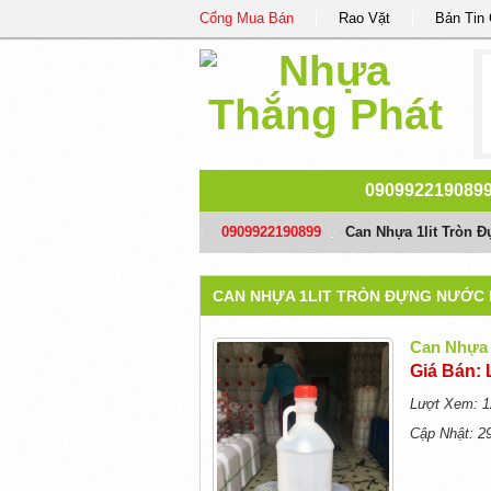
Cổng Mua Bán
Rao Vặt
Bản Tin
090992219089
0909922190899
/
Can Nhựa 1lit Tròn 
CAN NHỰA 1LIT TRÒN ĐỰNG NƯỚC 
Can Nhựa 
Giá Bán: 
Lượt Xem: 1
Cập Nhật: 2