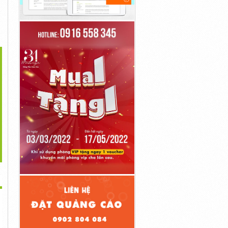
>
an Nhựa 20lit Vuông
Can Nhựa 2lit Đựng Dầu
Can Nhựa 30lit Giá Rẻ Tại
Đựng Mắm
Gội,...
Tphcm
1đ
Liên Hệ
1đ