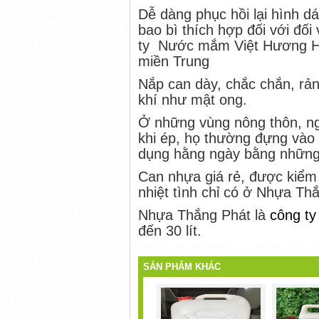
Dễ dàng phục hồi lại hình d
bao bì thích hợp đối với đố
ty Nước mắm Việt Hương Hả
miền Trung
Nắp can dày, chắc chắn, rản
khí như mật ong.
Ở những vùng nông thôn, ng
khi ép, họ thường đựng vào c
dụng hằng ngày bằng những 
Can nhựa giá rẻ, được kiểm đ
nhiệt tình chỉ có ở Nhựa Th
Nhựa Thắng Phát là
công ty
đến 30 lít.
SẢN PHẨM KHÁC