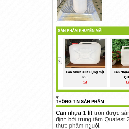
SẢN PHẨM KHUYẾN MÃI
<
Can Nhựa 30lit Đựng Mật
Can Nhựa 
Rỉ...
QH,
1đ
L
THÔNG TIN SẢN PHẨM
Can nhựa 1 lít
tròn được sả
định bởi trung tâm Quatest 
thực phẩm nguội.