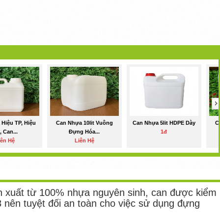
Hiệu TP, Hiệu
Can Nhựa 10lit Vuông
Can Nhựa 5lit HDPE Dày
C
 Can...
Đựng Hóa...
1đ
iên Hệ
Liên Hệ
n xuất từ 100% nhựa nguyên sinh, can được kiểm
3 nên tuyệt đối an toàn cho việc sử dụng đựng