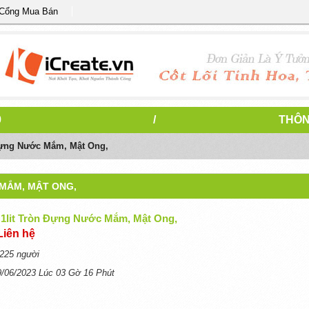
 Cổng Mua Bán
9
/
THÔN
Đựng Nước Mắm, Mật Ong,
MẮM, MẬT ONG,
1lit Tròn Đựng Nước Mắm, Mật Ong,
Liên hệ
225 người
9/06/2023 Lúc 03 Gờ 16 Phút