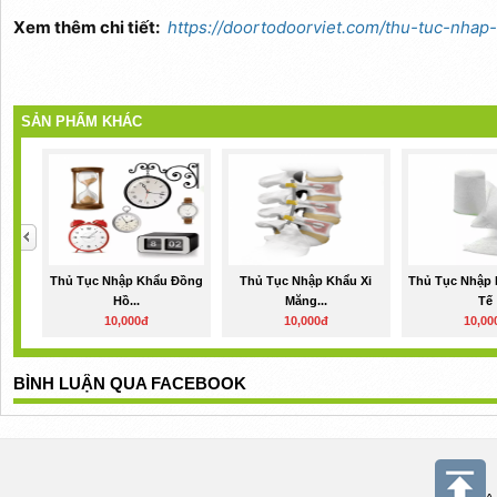
Xem thêm chi tiết:
https://doortodoorviet.com/thu-tuc-nhap
SẢN PHẨM KHÁC
Thủ Tục Nhập Khẩu Đồng
Thủ Tục Nhập Khẩu Xi
Thủ Tục Nhập 
Hồ...
Măng...
Tế
10,000đ
10,000đ
10,00
BÌNH LUẬN QUA FACEBOOK