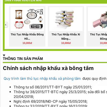
SẢN PHẨM KHUYẾN MÃI
Thủ Tục Nhập Khẩu Đồng
Thủ Tục Nhập Khẩu Xi
Thủ Tục Nhậ
Hồ...
Măng...
Bông.
10,000đ
10,000đ
10,00
THÔNG TIN SẢN PHẨM
Chính sách nhập khẩu xà bông tắm
Quy trình làm thủ tục nhập khẩu xà phòng tắm
được quy định 
Thông tư số 06/2011/TT-BYT ngày 25/01/2011;
Thông tư 38/2015/TT-BTC ngày 25/3/2015; sửa đổi bổ
20/04/2018;
Nghị định 69/2018/NĐ-CP ngày 15/05/2018;
Thông tư 32/2019/TT-BYT ngày 16/12/2019;