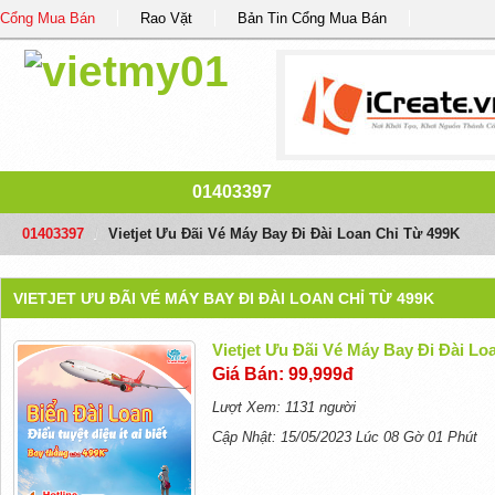
Cổng Mua Bán
Rao Vặt
Bản Tin Cổng Mua Bán
01403397
01403397
/
Vietjet Ưu Đãi Vé Máy Bay Đi Đài Loan Chỉ Từ 499K
VIETJET ƯU ĐÃI VÉ MÁY BAY ĐI ĐÀI LOAN CHỈ TỪ 499K
Vietjet Ưu Đãi Vé Máy Bay Đi Đài Lo
Giá Bán: 99,999đ
Lượt Xem: 1131 người
Cập Nhật: 15/05/2023 Lúc 08 Gờ 01 Phút