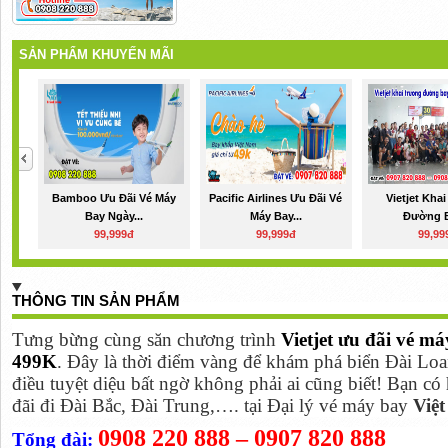
SẢN PHẨM KHUYẾN MÃI
Bamboo Ưu Đãi Vé Máy
Pacific Airlines Ưu Đãi Vé
Vietjet Kha
Bay Ngày...
Máy Bay...
Đường B
99,999đ
99,999đ
99,99
THÔNG TIN SẢN PHẨM
Tưng bừng cùng săn chương trình
Vietjet ưu đãi vé má
499K
.
Đây là thời điểm vàng để khám phá biển Đài Loa
điều tuyệt diệu bất ngờ không phải ai cũng biết!
Bạn có 
đãi đi Đài Bắc, Đài Trung,….
tại Đại lý vé máy bay
Việ
0908 220 888 – 0907 820 888
Tổng đài: