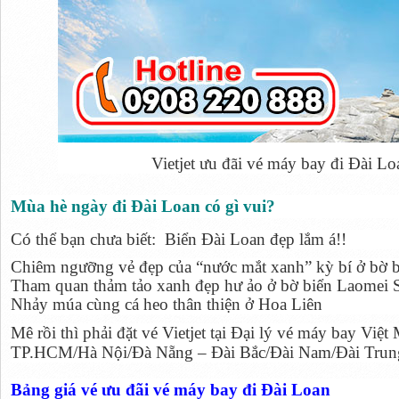
Vietjet ưu đãi vé máy bay đi Đài L
Mùa hè ngày đi Đài Loan có gì vui?
Có thể bạn chưa biết: Biển Đài Loan đẹp lắm á!!
Chiêm ngưỡng vẻ đẹp của “nước mắt xanh” kỳ bí ở bờ 
Tham quan thảm tảo xanh đẹp hư ảo ở bờ biển Laomei 
Nhảy múa cùng cá heo thân thiện ở Hoa Liên
Mê rồi thì phải đặt vé Vietjet tại Đại lý vé máy bay Việ
TP.HCM/Hà Nội/Đà Nẵng – Đài Bắc/Đài Nam/Đài Trung
Bảng giá vé ưu đãi vé máy bay đi Đài Loan