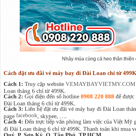
Nhảy múa cùng cá heo thân thiện
Cách đặt ưu đãi vé máy bay đi Đài Loan chỉ từ 499
Cách 1:
Truy cập website
VEMAYBAYVIETMY.COM
Loan tháng 6 chỉ từ 499K.
Cách 2:
Gọi điện đến số hotline
0908 220 888
để được 
Đài Loan tháng 6 chỉ từ 499K.
Cách 3:
Liên hệ đặt ưu đãi vé máy bay đi Đài Loan thán
facebook
page
, skypee, ….
Cách 4:
Đến trực tiếp văn phòng làm việc của Việt Mỹ 
đi Đài Loan tháng 6 chỉ từ 499K. Thanh toán khi mua vé 
Quý, P. Sơn Kỳ, Q. Tân Phú, TP.HCM.