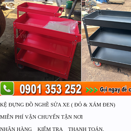
KỆ ĐỰNG ĐỒ NGHỀ SỬA XE ( ĐỎ & XÁM ĐEN)
MIỄN PHÍ VẬN CHUYỂN TẬN NƠI
NHẬN HÀNG _ KIỂM TRA _ THANH TOÁN.