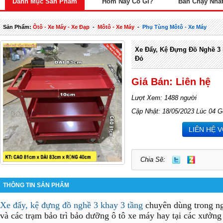
Danh Mục Sản Phẩm
Hôm Nay Có Gì?
Bán Chạy Nhấ
Sản Phẩm:
Ôtô - Xe Máy - Xe Đạp
-
Môtô - Xe Máy
-
Phụ Tùng Môtô - Xe Máy
Xe Đẩy, Kệ Đựng Đồ Nghề 3
Đỏ
Giá Bán: Liên hệ
Lượt Xem: 1488 người
Cập Nhật: 18/05/2023 Lúc 04 G
LIÊN HỆ 
Chia Sẽ:
THÔNG TIN SẢN PHẨM
Xe đẩy, kệ đựng đồ nghề 3 khay 3 tầng
chuyên dùng trong n
và các trạm bảo trì bảo dưỡng ô tô xe máy hay tại các xưởng