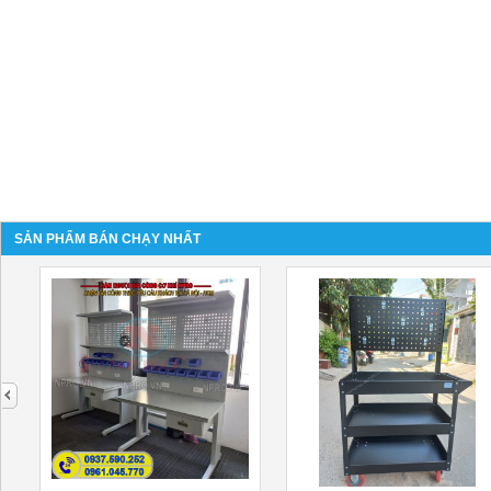
SẢN PHẨM BÁN CHẠY NHẤT
next