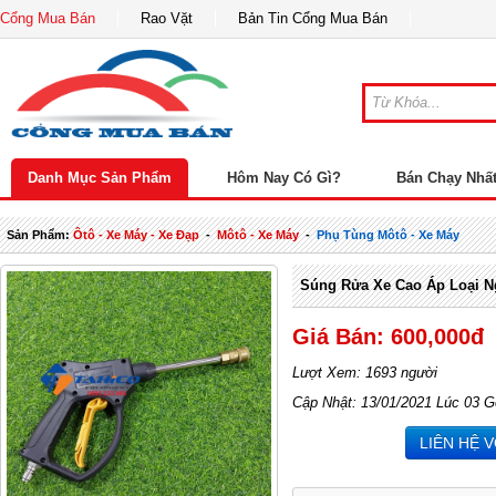
Cổng Mua Bán
Rao Vặt
Bản Tin Cổng Mua Bán
Danh Mục Sản Phẩm
Hôm Nay Có Gì?
Bán Chạy Nhấ
Sản Phẩm:
Ôtô - Xe Máy - Xe Đạp
-
Môtô - Xe Máy
-
Phụ Tùng Môtô - Xe Máy
Súng Rửa Xe Cao Áp Loại N
Giá Bán: 600,000đ
Lượt Xem: 1693 người
Cập Nhật: 13/01/2021 Lúc 03 G
LIÊN HỆ 