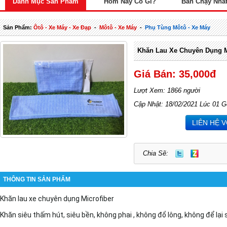
Danh Mục Sản Phẩm
Hôm Nay Có Gì?
Bán Chạy Nhấ
Sản Phẩm:
Ôtô - Xe Máy - Xe Đạp
-
Môtô - Xe Máy
-
Phụ Tùng Môtô - Xe Máy
Khăn Lau Xe Chuyên Dụng M
Giá Bán: 35,000đ
Lượt Xem: 1866 người
Cập Nhật: 18/02/2021 Lúc 01 G
LIÊN HỆ 
Chia Sẽ:
THÔNG TIN SẢN PHẨM
Khăn lau xe chuyên dụng Microfiber
Khăn siêu thấm hút, siêu bền, không phai , không đổ lông, không để lại s