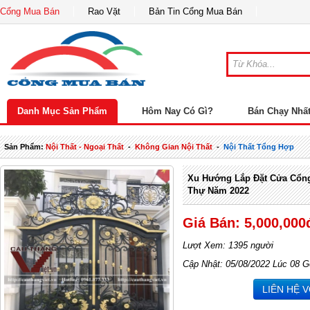
Cổng Mua Bán
Rao Vặt
Bản Tin Cổng Mua Bán
Danh Mục Sản Phẩm
Hôm Nay Có Gì?
Bán Chạy Nhấ
Sản Phẩm:
Nội Thất - Ngoại Thất
-
Không Gian Nội Thất
-
Nội Thất Tổng Hợp
Xu Hướng Lắp Đặt Cửa Cổng
Thự Năm 2022
Giá Bán: 5,000,000
Lượt Xem: 1395 người
Cập Nhật: 05/08/2022 Lúc 08 G
LIÊN HỆ 