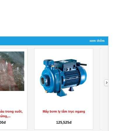
xem thêm
àu trong suốt,
Máy bơm ly tâm trục ngang
Cách tiến hành k
ứng,...
an toàn 
00đ
125,525đ
90,0