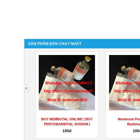
SẢN PHẨM BÁN CHẠY NHẤT
next
vững của nhãn
BUY NEMBUTAL ONLINE | BUY
Nembutal Pen
a...
PENTOBARBITAL SODIUM |
Barbitu
BUY...
00đ
100đ
100