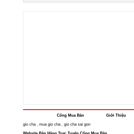
Cổng Mua Bán
Giới Thiệu
gio cha
,
mua gio cha
,
gio cha sai gon
Website Bán Hàng Trực Tuyến Cổng Mua Bán