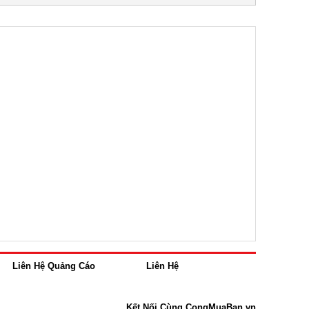
Liên Hệ Quảng Cáo
Liên Hệ
Kết Nối Cùng CongMuaBan.vn