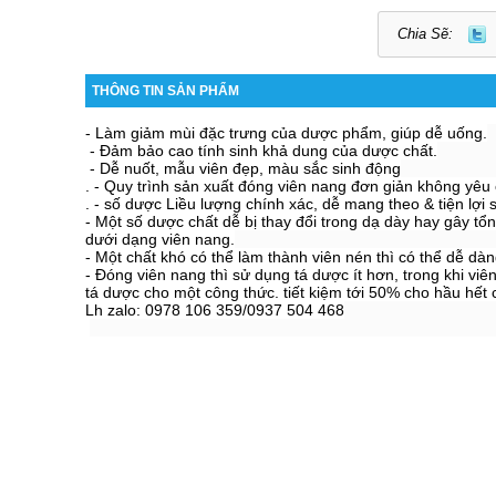
Chia Sẽ:
THÔNG TIN SẢN PHẨM
- Làm giảm mùi đặc trưng của dược phẩm, giúp dễ uống.
- Đảm bảo cao tính sinh khả dung của dược chất.
- Dễ nuốt, mẫu viên đẹp, màu sắc sinh động
. - Quy trình sản xuất đóng viên nang đơn giản không yêu 
. - số dược Liều lượng chính xác, dễ mang theo & tiện lợi 
- Một số dược chất dễ bị thay đổi trong dạ dày hay gây tổ
dưới dạng viên nang.
- Một chất khó có thể làm thành viên nén thì có thể dễ dà
- Đóng viên nang thì sử dụng tá dược ít hơn, trong khi viên 
tá dược cho một công thức. tiết kiệm tới 50% cho hầu hết c
Lh zalo: 0978 106 359/0937 504 468