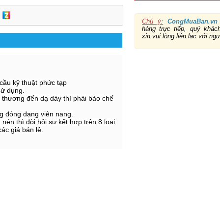
Chú ý:
CongMuaBan.vn
hàng trực tiếp, quý khá
xin vui lòng liên lạc với ng
cầu kỹ thuật phức tạp
sử dụng.
n thương đến dạ dày thì phải bào chế
ng đóng dạng viên nang.
nén thì đòi hỏi sự kết hợp trên 8 loại
ác giá bán lẻ.