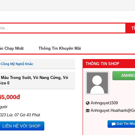
án Chạy Nhất
Thông Tin Khuyến Mãi
THÔNG TIN SHOP
 Công Mỹ Nghệ Khác
ANHNG
Màu Trong Suốt, Vỏ Nang Cứng, Vỏ
ize 0
45,000đ
Anhnguyet1509
gười
Anhnguyet.hoathanh@g
2023 Lúc 07 Gờ 43 Phút
Gửi Tin Nh
LIÊN HỆ VỚI SHOP