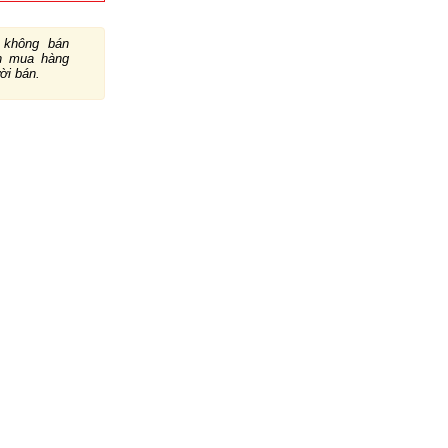
không bán
ch mua hàng
ười bán.