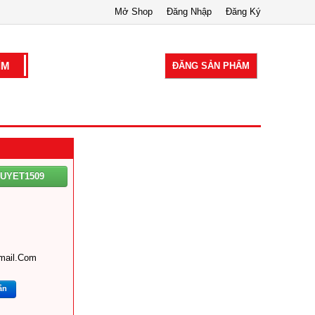
Mở Shop
Đăng Nhập
Đăng Ký
ĐĂNG SẢN PHẨM
UYET1509
mail.com
ắn