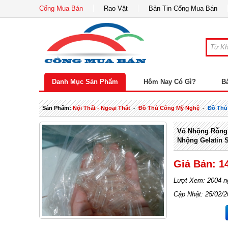
Cổng Mua Bán
Rao Vặt
Bản Tin Cổng Mua Bán
Danh Mục Sản Phẩm
Hôm Nay Có Gì?
B
Sản Phẩm:
Nội Thất - Ngoại Thất
-
Đồ Thủ Công Mỹ Nghệ
-
Đồ Thủ
Vỏ Nhộng Rỗng 
Nhộng Gelatin S
Giá Bán: 1
Lượt Xem: 2004 n
Cập Nhật: 25/02/