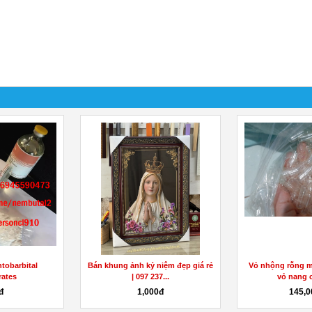
tobarbital
Bán khung ảnh kỷ niệm đẹp giá rẻ
Vỏ nhộng rỗng m
rates
| 097 237...
vỏ nang c
đ
1,000đ
145,0