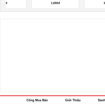
1,000đ
1,000đ
Cổng Mua Bán
Giới Thiệu
Dan