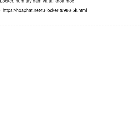
Locker, núm tay nắm và tai khóa móc
-
https://hoaphat.net/tu-locker-tu986-5k.html