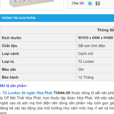
Chia Sẽ:
THÔNG TIN SẢN PHẨM
Thông Số
Kích thước
W1510 x D450 x H183
Chất liệu
Sắt sơn tĩnh điện
Loại cánh
Cánh mở
Loại tủ
Tủ Locker
Màu sắc
Ghi
Bảo hành
12 Tháng
Mô tả sản phẩm :
-
Tủ Locker 30 ngăn Hòa Phát
TU986-5K
thuộc dòng tủ sắt văn ph
ty CP Nội Thất Hòa Phát, trực thuộc tập đoàn Hòa Phát. Với việc sản
nghệ cao và sơn mạ tĩnh điện nên dòng sản phẩm này luôn gọn gà
đáng kể các tác động của môi trường như nấm mốc hay rỉ sét và hòa
sinh.