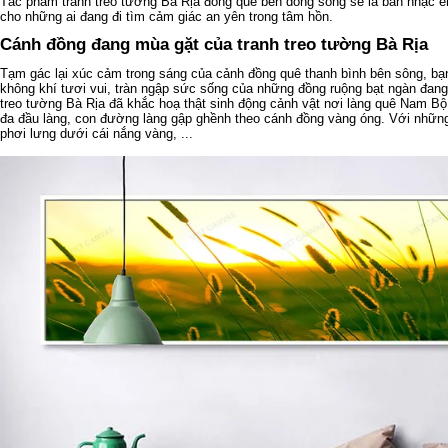
Tác phẩm tranh treo tường Bà Rịa đồng quê bên dòng sông sẽ là bản nhạc ê
cho những ai đang đi tìm cảm giác an yên trong tâm hồn.
Cánh đồng đang mùa gặt của tranh treo tường Bà Rịa
Tạm gác lại xúc cảm trong sáng của cảnh đồng quê thanh bình bên sông, bạ
không khí tươi vui, tràn ngập sức sống của những đồng ruộng bạt ngàn đan
treo tường Bà Rịa đã khắc hoạ thật sinh động cảnh vật nơi làng quê Nam Bộ
đa đầu làng, con đường làng gập ghềnh theo cánh đồng vàng óng. Với nhữn
phơi lưng dưới cái nắng vàng, ...