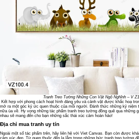
Tranh Treo Tường Những Con Vật Ngộ Nghĩnh – V Z
Kết hợp với phong cách hoạt hình đáng yêu và cảnh vật được khắc hoạ tron
mở ra một góc ký ức quen thuộc của mỗi người. Đánh thức những kỷ niệm tố
nữa ùa về. Hy vọng những tác phẩm tranh treo tường đồng quê qua những g
nhau sẽ mang đến cho bạn những sắc thái xúc cảm hoàn hảo!
Địa chỉ mua tranh uy tín
Ngoài một số tác phẩm trên, hãy liên hệ với
Viet Canvas
. Bạn còn được kh
cảm xúc đẹp. Từ quen thuộc đến lạ lẫm trong những bức tranh treo tường đ