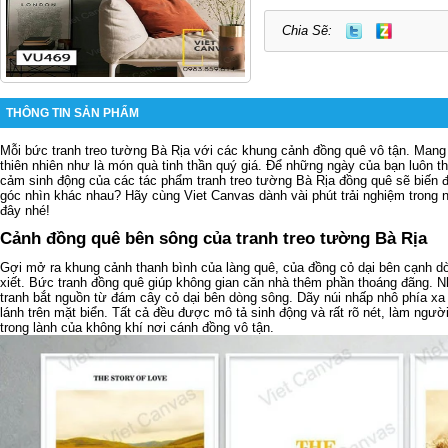
Chia Sẽ:
THÔNG TIN SẢN PHẨM
Mỗi bức tranh treo tường Bà Rịa với các khung cảnh đồng quê vô tận. Mang
thiên nhiên như là món quà tinh thần quý giá. Để những ngày của bạn luôn t
cảm sinh động của các tác phẩm tranh treo tường Bà Rịa đồng quê sẽ biến 
góc nhìn khác nhau? Hãy cùng Viet Canvas dành vài phút trải nghiệm trong
đây nhé!
Cảnh đồng quê bên sông của tranh treo tường Bà Rịa
Gợi mở ra khung cảnh thanh bình của làng quê, của đồng cỏ dại bên cạnh 
xiết. Bức
tranh đồng quê
giúp không gian căn nhà thêm phần thoáng đãng. Nh
tranh bắt nguồn từ đám cây cỏ dại bên dòng sông. Dãy núi nhấp nhô phía xa 
lánh trên mặt biển. Tất cả đều được mô tả sinh động và rất rõ nét, làm ngườ
trong lành của không khí nơi cánh đồng vô tận.