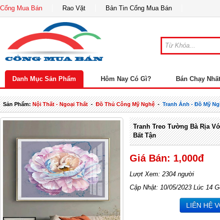
Cổng Mua Bán
Rao Vặt
Bản Tin Cổng Mua Bán
Danh Mục Sản Phẩm
Hôm Nay Có Gì?
Bán Chạy Nhấ
Sản Phẩm:
Nội Thất - Ngoại Thất
-
Đồ Thủ Công Mỹ Nghệ
-
Tranh Ảnh - Đồ Mỹ N
Tranh Treo Tường Bà Rịa V
Bất Tận
Giá Bán: 1,000đ
Lượt Xem: 2304 người
Cập Nhật: 10/05/2023 Lúc 14 G
LIÊN HỆ 