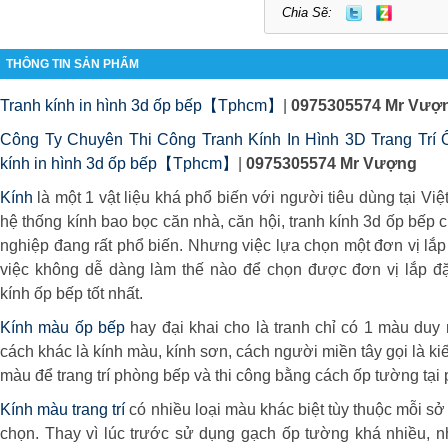
Chia Sẽ:
THÔNG TIN SẢN PHẨM
Tranh kính in hình 3d ốp bếp【Tphcm】
|
0975305574 Mr Vượ
Công Ty Chuyên Thi Công Tranh Kính In Hình 3D Trang Tr
kính in hình 3d ốp bếp【Tphcm】
|
0975305574 Mr Vượng
Kính
là một 1 vật liệu khá phổ biến với người tiêu dùng tại Vi
hệ thống kính bao bọc căn nhà, căn hội, tranh kính 3d ốp bếp 
nghiệp đang rất phổ biến. Nhưng việc lựa chọn một đơn vị lắp đ
việc không dễ dàng làm thế nào để chọn được đơn vị lắp đặt 
kính ốp bếp tốt nhất.
Kính màu ốp bếp
hay đại khai cho là tranh chỉ có 1 màu duy
cách khác là kính màu, kính sơn, cách người miền tây gọi là k
màu để trang trí phòng bếp và thi công bằng cách ốp tường tại
Kính màu trang trí
có nhiều loại màu khác biệt tùy thuộc mỗi sở
chọn. Thay vì lúc trước sử dụng gạch ốp tường khá nhiều, 