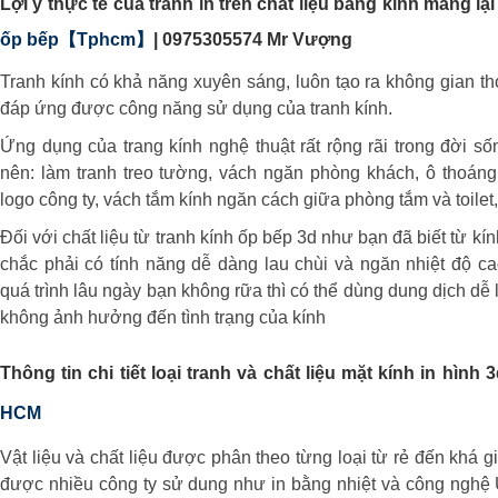
Lợi ý thực tế của tranh in trên chất liệu bằng kính mang lại
ốp bếp【Tphcm】
| 0975305574 Mr Vượng
Tranh kính có khả năng xuyên sáng, luôn tạo ra không gian t
đáp ứng được công năng sử dụng của tranh kính.
Ứng dụng của trang kính nghệ thuật rất rộng rãi trong đời sốn
nên: làm tranh treo tường, vách ngăn phòng khách, ô thoáng
logo công ty, vách tắm kính ngăn cách giữa phòng tắm và toilet
Đối với chất liệu từ tranh kính ốp bếp 3d như bạn đã biết từ kí
chắc phải có tính năng dễ dàng lau chùi và ngăn nhiệt độ ca
quá trình lâu ngày bạn không rữa thì có thể dùng dung dịch dễ
không ảnh hưởng đến tình trạng của kính
Thông tin chi tiết loại tranh và chất liệu mặt kính in hình 
HCM
Vật liệu và chất liệu được phân theo từng loại từ rẻ đến khá g
được nhiều công ty sử dung như in bằng nhiệt và công nghệ 