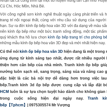
Nhận tất cả công trình tại một số huyện vùng lân cận như Hu
Củ Chi, Hóc Môn, Nhà Bè.
Với công nghệ sơn kính nghệ thuật ngày càng phát triển và h
trang trí nội ngoại thất, cùng với nhu cầu sử dụng của người
hạn. Sự ra đời kính ốp bếp hoa văn 3D với đa dạng về màu sắc
nên kính ốp bếp như một bức tranh sống động, một tác phẩm 
quý khách tha hồ lựa chọn
kính ốp bếp trang trí cho phòng b
những mẫu kính ốp bếp hoa văn 3D đẹp và mới nhất hiện nay.
Có thể nói
kính ốp bếp hoa văn 3D
hiện đang là một tron
ứng dụng từ kính sáng tạo nhất, được rất nhiều người
thiện hơn căn bếp của nhà mình. Tranh kính ốp bếp gi
nướng luôn sạch sẽ, sang trọng, sáng sủa và nâng cao gi
đặc biệt là các bà nội trợ dễ dàng hơn trong việc la
bếp.
Tranh kính 3d ốp bếp
được cung cấp và lắp đặt b
HCM
luôn là sự lựa chọn tuyệt hảo dành cho không gian 
trong cuộc sống hiện đại ngày nay.
Tranh k
bếp【Tphcm】
|
0975305574 Mr Vượng