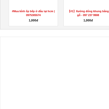
#Mua kính ốp bếp ở đâu tại hcm |
【#1】Xưởng đóng khung bằng
0975305574
gỗ - 097 237 9908
1,000đ
1,000đ