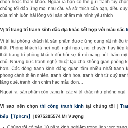
chọn hoặc tham khảo. Ngoài ra bạn có thể gửi tranh tùy chọ
chúng tối đáp ứng mọi nhu cầu và sở thích của bạn, điều duy
của mình luôn hài lòng với sản phẩm mà mình yêu thích
Vị trí trang trí tranh kính đắc địa khác kết hợp với màu sắc
Vị trí tại phòng khách là sản phẩm được ứng dụng rất nhiều tro
thất. Phòng khách là nơi ngồi nghỉ ngơi, nói chuyện hay tiếp
thất trang trí phòng khách đòi hỏi sự tỉ mỉ mang nét thẩm m
chủ. Những bức tranh nghệ thuật tạo cho không gian phòng k
hơn. Các dòng tranh kính đáng quan tâm nhiều nhất tranh k
phong cảnh thiên nhiên, tranh kính hoa, tranh kính tứ quý tran
làng quê, tranh kính chim hạc mẫu đơn…
Ngoài ra, sản phẩm còn trang trí các vị trí khác như phòng ngủ
Vì sao nên chọn
thi công tranh kính
tại chúng tôi |
Tra
bếp【Tphcm】
|
0975305574 Mr Vượng
Chúng tôi có trên 10 năm kinh nghiệm trong lĩnh vực trang tr