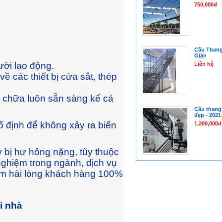
750,000đ
Cầu Thang
Giản
ười lao động.
Liên hệ
 các thiết bị cửa sắt, thép
a chữa luôn sẵn sàng kể cả
Cầu thang 
đẹp - 2021
 định để không xảy ra biến
1,200,000đ
 bị hư hỏng nặng, tùy thuộc
nghiệm trong ngành, dịch vụ
àm hài lòng khách hàng 100%
ại nhà