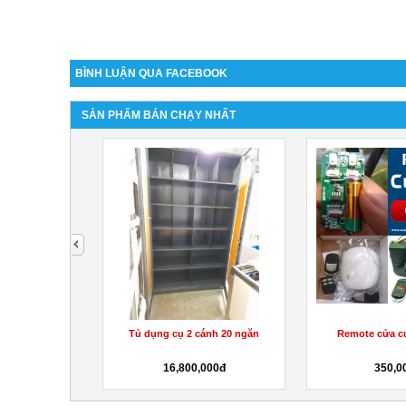
BÌNH LUẬN QUA FACEBOOK
SẢN PHẨM BÁN CHẠY NHẤT
next
ăn chia khay
Tủ dụng cụ 2 cánh 20 ngăn
Remote cửa c
000đ
16,800,000đ
350,0