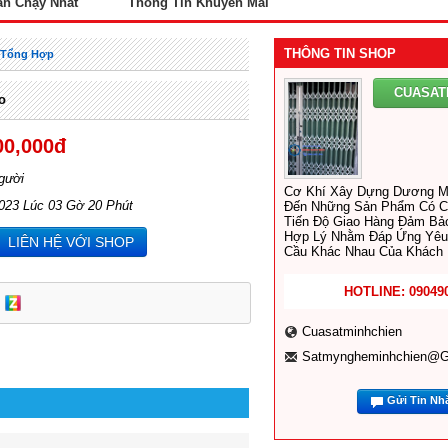
án Chạy Nhất
Thông Tin Khuyến Mãi
THÔNG TIN SHOP
t Tổng Hợp
CUASAT
o
00,000đ
gười
Cơ Khí Xây Dựng Dương M
2023 Lúc 03 Gờ 20 Phút
Đến Những Sản Phẩm Có C
Tiến Độ Giao Hàng Đảm Bảo
Hợp Lý Nhằm Đáp Ứng Yêu
LIÊN HỆ VỚI SHOP
Cầu Khác Nhau Của Khách 
HOTLINE: 09049
Cuasatminhchien
Satmyngheminhchien@g
Gửi Tin Nh