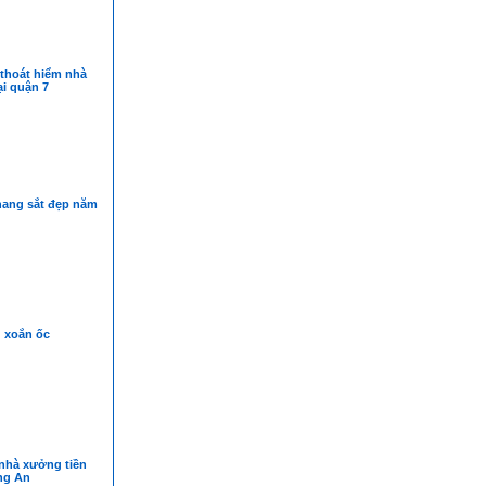
 thoát hiểm nhà
ại quận 7
hang sắt đẹp năm
 xoắn ốc
nhà xưởng tiền
ng An