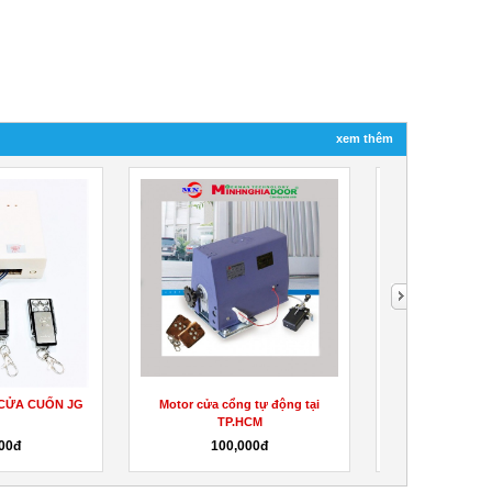
xem thêm
 CỬA CUỐN JG
Motor cửa cổng tự động tại
REMOTE CỬA 
TP.HCM
00đ
100,000đ
250,