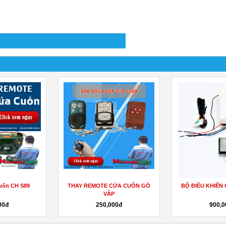
uốn CH S89
THAY REMOTE CỬA CUỐN GÒ
BỘ ĐIỀU KHIỂN
VẤP
00đ
250,000đ
900,0