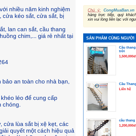
, với nhiều năm kinh nghiệm
Chú ý:
CongMuaBan.vn
hàng trực tiếp, quý khá
cửa kéo sắt, cửa sắt, bị
xin vui lòng liên lạc với ng
t, lan can sắt, cầu thang
uồng chim,... giá rẻ nhất tại
SẢN PHẨM CÙNG NGƯỜI
Cầu thang
trời
1,500,000đ
 264
m bảo an toàn cho nhà bạn,
Cầu Thang
Liên hệ
à khéo léo để cung cấp
h chóng.
cầu thang 
 cửa lùa sắt bị xệ kẹt, các
1,200,000đ
 giải quyết một cách hiệu quả