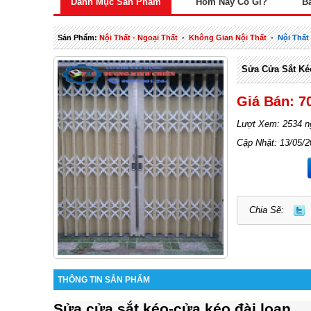
Danh Mục Sản Phẩm
Hôm Nay Có Gì?
B
Sản Phẩm:
Nội Thất - Ngoại Thất
-
Không Gian Nội Thất
-
Nội Thấ
Sửa Cửa Sắt Ké
Giá Bán: 7
Lượt Xem: 2534 n
Cập Nhật: 13/05/
Chia Sẽ:
THÔNG TIN SẢN PHẨM
Sửa cửa sắt kéo-cửa kéo đài loan