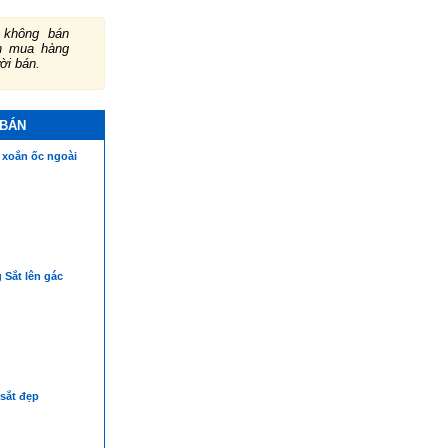
không bán
ch mua hàng
ười bán.
 BÁN
 xoắn ốc ngoài
 Sắt lên gác
sắt đẹp