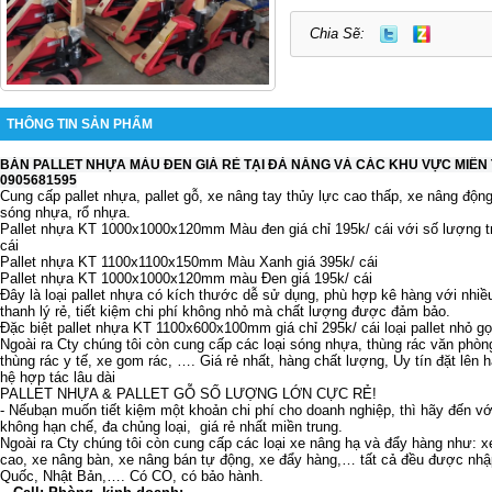
Chia Sẽ:
THÔNG TIN SẢN PHẨM
BÁN PALLET NHỰA MÀU ĐEN GIÁ RẺ TẠI ĐÀ NẴNG VÀ CÁC KHU VỰC MIỀN 
0905681595
Cung cấp pallet nhựa, pallet gỗ, xe nâng tay thủy lực cao thấp, xe nâng độn
sóng nhựa, rổ nhựa.
Pallet nhựa KT 1000x1000x120mm Màu đen giá chỉ 195k/ cái với số lượng trê
cái
Pallet nhựa KT 1100x1100x150mm Màu Xanh giá 395k/ cái
Pallet nhựa KT 1000x1000x120mm màu Đen giá 195k/ cái
Đây là loại pallet nhựa có kích thước dễ sử dụng, phù hợp kê hàng với nhiều
thanh lý rẻ, tiết kiệm chi phí không nhỏ mà chất lượng được đảm bảo.
Đặc biệt pallet nhựa KT 1100x600x100mm giá chỉ 295k/ cái loại pallet nhỏ g
Ngoài ra Cty chúng tôi còn cung cấp các loại sóng nhựa, thùng rác văn phòn
thùng rác y tế, xe gom rác, …. Giá rẻ nhất, hàng chất lượng, Uy tín đặt lên
hệ hợp tác lâu dài
PALLET NHỰA & PALLET GỖ SỐ LƯỢNG LỚN CỰC RẺ!
- Nếubạn muốn tiết kiệm một khoản chi phí cho doanh nghiệp, thì hãy đến vớ
không hạn chế, đa chủng loại, giá rẻ nhất miền trung.
Ngoài ra Cty chúng tôi còn cung cấp các loại xe nâng hạ và đẩy hàng như: x
cao, xe nâng bàn, xe nâng bán tự động, xe đẩy hàng,… tất cả đều được nhậ
Quốc, Nhật Bản,…. Có CO, có bảo hành.