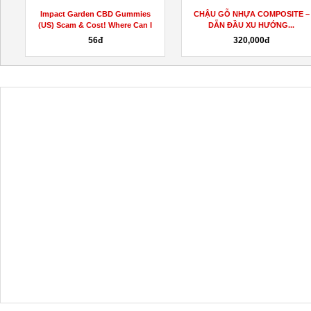
Impact Garden CBD Gummies
CHẬU GỖ NHỰA COMPOSITE –
(US) Scam & Cost! Where Can I
DẪN ĐẦU XU HƯỚNG...
Buy?
56đ
320,000đ