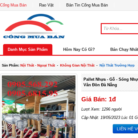
Cổng Mua Bán
Rao Vặt
Bản Tin Cổng Mua Bán
Danh Mục Sản Phẩm
Hôm Nay Có Gì?
Bán Chạy Nhấ
Sản Phẩm:
Nội Thất - Ngoại Thất
-
Không Gian Nội Thất
-
Nội Thất Trường Hợp
Pallet Nhựa - Gỗ - Sóng Nhựa
Vân Đồn Đà Nẵng
Giá Bán: 1đ
Lượt Xem: 1296 người
Cập Nhật: 19/05/2023 Lúc 01 G
LIÊN HỆ 