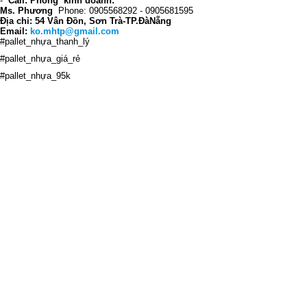
-
Call: Phòng kinh doanh:
Ms. Phương
Phone: 0905568292 - 0905681595
Địa chỉ: 54 Vân Đồn, Sơn Trà-TP.ĐàNẵng
Email:
ko.mhtp@gmail.com
#pallet_nhựa_thanh_lý
#pallet_nhựa_giá_rẻ
#pallet_nhựa_95k