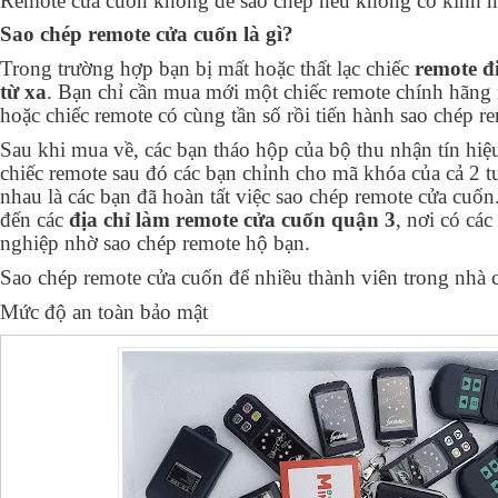
Remote cửa cuốn không dễ sao chép nếu không có kinh 
Sao chép remote cửa cuốn là gì?
Trong trường hợp bạn bị mất hoặc thất lạc chiếc
remote đ
từ xa
. Bạn chỉ cần mua mới một chiếc remote chính hãng
hoặc chiếc remote có cùng tần số rồi tiến hành sao chép r
Sau khi mua về, các bạn tháo hộp của bộ thu nhận tín hiệu
chiếc remote sau đó các bạn chỉnh cho mã khóa của cả 2
nhau là các bạn đã hoàn tất việc sao chép remote cửa cuốn
đến các
địa chỉ làm remote cửa cuốn quận 3
, nơi có cá
nghiệp nhờ sao chép remote hộ bạn.
Sao chép remote cửa cuốn để nhiều thành viên trong nhà 
Mức độ an toàn bảo mật