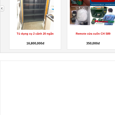
next
Tủ dụng cụ 2 cánh 20 ngăn
Remote cửa cuốn CH S89
T
16,800,000đ
350,000đ