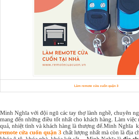
Làm remote cửa cuốn quận 3
Minh Nghĩa với đội ngũ các tay thợ lành nghề, chuyên 
mang đến những điều tốt nhất cho khách hàng. Làm việc 
quả, nhiệt tình và khách hàng là thượng đế.Minh Nghĩa 
remote cửa cuốn quận 3
chất lượng nhất mà còn là địa c
khóa ô tô, khóa nhà, khóa két sắt… Minh Nghĩa là
địa c