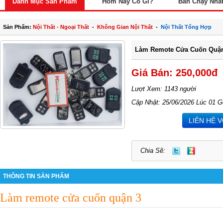
Danh Mục Sản Phẩm
Hôm Nay Có Gì?
Bán Chạy Nhấ
Sản Phẩm:
Nội Thất - Ngoại Thất
-
Không Gian Nội Thất
-
Nội Thất Tổng Hợp
Làm Remote Cửa Cuốn Quậ
Giá Bán: 250,000đ
Lượt Xem: 1143 người
Cập Nhật: 25/06/2026 Lúc 01 G
LIÊN HỆ 
Chia Sẽ:
THÔNG TIN SẢN PHẨM
Làm remote cửa cuốn quận 3