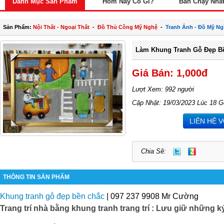
Danh Mục Sản Phẩm
Hôm Nay Có Gì?
Bán Chạy Nhấ
Sản Phẩm:
Nội Thất - Ngoại Thất
-
Đồ Thủ Công Mỹ Nghệ
-
Tranh Ảnh - Đồ Mỹ N
Làm Khung Tranh Gỗ Đẹp Bền
Giá Bán: 1,000đ
Lượt Xem: 992 người
Cập Nhật: 19/03/2023 Lúc 18 G
LIÊN HỆ 
Chia Sẽ:
THÔNG TIN SẢN PHẨM
Khung tranh gỗ đẹp bền chắc
| 097 237 9908 Mr Cường
Trang trí nhà bằng khung tranh trang trí : Lưu giữ những k