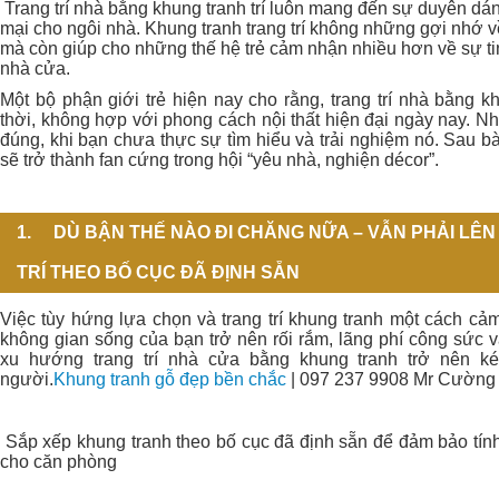
Trang trí nhà bằng khung tranh trí luôn mang đến sự duyên d
mại cho ngôi nhà. Khung tranh trang trí không những gợi nhớ 
mà còn giúp cho những thế hệ trẻ cảm nhận nhiều hơn về sự tinh
nhà cửa.
Một bộ phận giới trẻ hiện nay cho rằng, trang trí nhà bằng khu
thời, không hợp với phong cách nội thất hiện đại ngày nay. N
đúng, khi bạn chưa thực sự tìm hiểu và trải nghiệm nó. Sau bài
sẽ trở thành fan cứng trong hội “yêu nhà, nghiện décor”.
1.
DÙ BẬN THẾ NÀO ĐI CHĂNG NỮA – VẪN PHẢI LÊN
TRÍ THEO BỐ CỤC ĐÃ ĐỊNH SẴN
Việc tùy hứng lựa chọn và trang trí khung tranh một cách cả
không gian sống của bạn trở nên rối rắm, lãng phí công sức 
xu hướng trang trí nhà cửa bằng khung tranh trở nên k
người.
Khung tranh gỗ đẹp bền chắc
| 097 237 9908 Mr Cường
Sắp xếp khung tranh theo bố cục đã định sẵn để đảm bảo tín
cho căn phòng