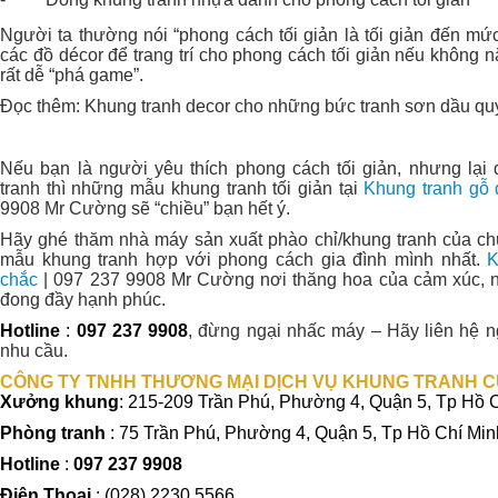
Người ta thường nói “phong cách tối giản là tối giản đến mức 
các đồ décor để trang trí cho phong cách tối giản nếu không
rất dễ “phá game”.
Đọc thêm: Khung tranh decor cho những bức tranh sơn dầu q
Nếu bạn là người yêu thích phong cách tối giản, nhưng lạ
tranh thì những mẫu khung tranh tối giản tại
Khung tranh gỗ
9908 Mr Cường
sẽ “chiều” bạn hết ý.
Hãy ghé thăm nhà máy sản xuất phào chỉ/khung tranh của ch
mẫu khung tranh hợp với phong cách gia đình mình nhất.
K
chắc
| 097 237 9908 Mr Cường
nơi thăng hoa của cảm xúc, n
đong đầy hạnh phúc.
Hotline
:
097 237 9908
, đừng ngại nhấc máy – Hãy liên hệ ng
nhu cầu.
CÔNG TY TNHH THƯƠNG MẠI DỊCH VỤ KHUNG TRANH 
Xưởng khung
: 215-209 Trần Phú, Phường 4, Quận 5, Tp Hồ 
Phòng tranh
: 75 Trần Phú, Phường 4, Quận 5, Tp Hồ Chí Min
Hotline
:
097 237 9908
Điện Thoại
: (
028) 2230 5566