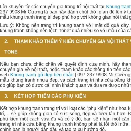
Lời khuyên từ các chuyên gia trang trí nội thất tại
Khung tran
237 9908 Mr Cường
là bạn hãy dành chút thời gian để lên ý 
mẫu khung tranh trang trí đẹp phù hợp với không gian nội thất 
Lưu ý: Không nên trang trí khung tranh với mật độ quá dày
khung tranh không nên lệch “tone” quá nhiều so với màu của các
2.
THAM KHẢO THÊM Ý KIẾN CHUYÊN GIA NỘI THẤT 
TONE
Nếu bạn chưa chắc chắn về quyết định của mình, hãy tha
chuyên gia về nội thất, hoặc tham khảo các thông tin trên c
web
Khung tranh gỗ đẹp bền chắc
| 097 237 9908 Mr Cường
mẫu khung tranh nhựa đẹp, và cách trang trí nhà cửa bằng kh
đó giúp bạn có được cái nhìn khách quan và đưa ra được nhữn
3.
KẾT HỢP THÊM CÁC PHỤ KIỆN
Kết hợp khung tranh trang trí với loạt các “phụ kiện” như hoa k
trí,… sẽ giúp không gian có sức sống, đẹp và tươi tắn hơn. Đ
phụ kiện một cách vừa đủ và có ý đồ, bạn sẽ nhận một căn
trang trí nhà cửa bằng khung tranh không phải là lỗi thời nữa
chính bạn là người dẫn đầu và tạo ra xu hướng đó.