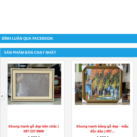
BÌNH LUẬN QUA FACEBOOK
SẢN PHẨM BÁN CHẠY NHẤT
next
#Mua kính ốp bếp ở đâu tại hcm |
【#1】Xưởng đóng khung bằng
0975305574
gỗ - 097 237 9908