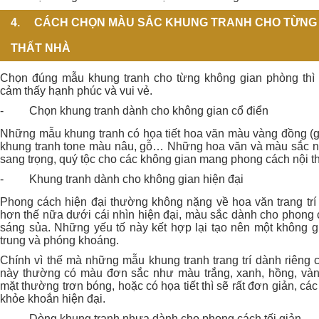
4.
CÁCH CHỌN MÀU SẮC KHUNG TRANH CHO TỪNG
THẤT NHÀ
Chọn đúng mẫu khung tranh cho từng không gian phòng thì 
cảm thấy hạnh phúc và vui vẻ.
-
Chọn khung tranh dành cho không gian cổ điển
Những mẫu khung tranh có họa tiết hoa văn màu vàng đồng (g
khung tranh tone màu nâu, gỗ… Những hoa văn và màu sắc 
sang trọng, quý tộc cho các không gian mang phong cách nội th
-
Khung tranh dành cho không gian hiện đại
Phong cách hiện đại thường không nặng về hoa văn trang trí 
hơn thế nữa dưới cái nhìn hiện đại, màu sắc dành cho phong 
sáng sủa. Những yếu tố này kết hợp lại tạo nên một không g
trung và phóng khoáng.
Chính vì thế mà những mẫu khung tranh trang trí dành riêng 
này thường có màu đơn sắc như màu trắng, xanh, hồng, v
mặt thường trơn bóng, hoặc có họa tiết thì sẽ rất đơn giản, c
khỏe khoắn hiện đại.
-
Dòng khung tranh nhựa dành cho phong cách tối giản