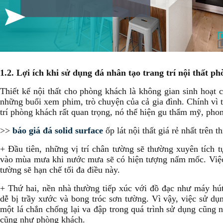
1.2. Lợi ích khi sử dụng đá nhân tạo trang trí nội thất 
Thiết kế nội thất cho phòng khách là không gian sinh hoạt 
những buổi xem phim, trò chuyện của cả gia đình. Chính vì t
trí phòng khách rất quan trọng, nó thể hiện gu thẩm mỹ, pho
>>
báo giá đá solid surface
ốp lát nội thất giá rẻ nhất trên t
+ Đầu tiên, những vị trí chân tường sẽ thường xuyên tích tụ
vào mùa mưa khi nước mưa sẽ có hiện tượng nấm mốc. Việc 
tường sẽ hạn chế tối đa điều này.
+ Thứ hai, nền nhà thường tiếp xúc với đồ đạc như máy hút b
dễ bị trầy xước và bong tróc sơn tường. Vì vậy, việc sử dụn
một lá chắn chống lại va đập trong quá trình sử dụng cũng 
cũng như phòng khách.