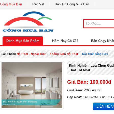
Cổng Mua Bán
Rao Vặt
Bản Tin Cổng Mua Bán
Danh Mục Sản Phẩm
Hôm Nay Có Gì?
Bán Chạy Nhấ
Sản Phẩm:
Nội Thất - Ngoại Thất
-
Không Gian Nội Thất
-
Nội Thất Tổng Hợp
Kinh Nghiệm Lựa Chọn Gạch
Thất Tốt Nhất
Giá Bán: 100,000đ
Lượt Xem: 2812 người
Cập Nhật: 14/02/2020 Lúc 03 G
LIÊN HỆ 