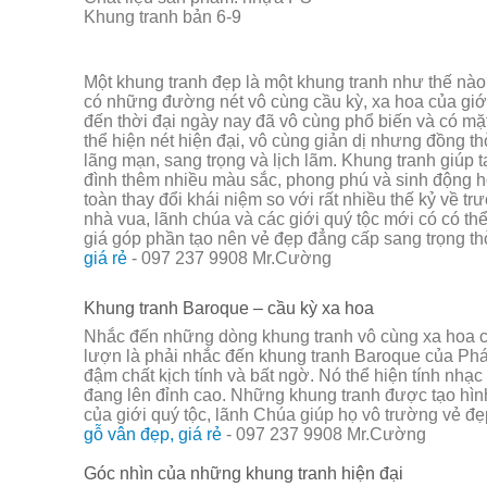
Khung tranh bản 6-9
Một khung tranh đẹp là một khung tranh như thế nào
có những đường nét vô cùng cầu kỳ, xa hoa của giớ
đến thời đại ngày nay đã vô cùng phổ biến và có mặt
thể hiện nét hiện đại, vô cùng giản dị nhưng đồng t
lãng mạn, sang trọng và lịch lãm. Khung tranh giúp 
đình thêm nhiều màu sắc, phong phú và sinh động 
toàn thay đổi khái niệm so với rất nhiều thế kỷ về t
nhà vua, lãnh chúa và các giới quý tộc mới có có t
giá góp phần tạo nên vẻ đẹp đẳng cấp sang trọng th
giá rẻ
- 097 237 9908 Mr.Cường
Khung tranh Baroque – cầu kỳ xa hoa
Nhắc đến những dòng khung tranh vô cùng xa hoa 
lượn là phải nhắc đến khung tranh Baroque của Ph
đậm chất kịch tính và bất ngờ. Nó thể hiện tính nhạc
đang lên đỉnh cao. Những khung tranh được tạo hìn
của giới quý tộc, lãnh Chúa giúp họ vô trường vẻ đ
gỗ vân đẹp, giá rẻ
- 097 237 9908 Mr.Cường
Góc nhìn của những khung tranh hiện đại