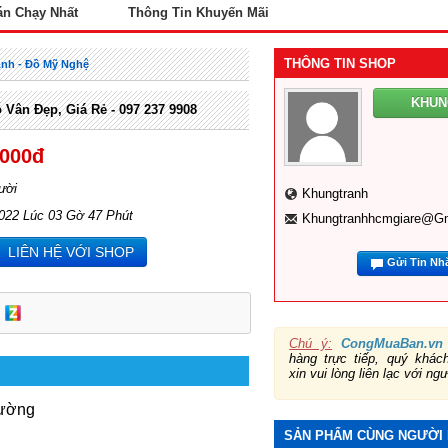
án Chạy Nhất
Thông Tin Khuyến Mãi
THÔNG TIN SHOP
Ảnh - Đồ Mỹ Nghệ
KHU
Vân Đẹp, Giá Rẻ - 097 237 9908
,000đ
ười
Khungtranh
2022 Lúc 03 Gờ 47 Phút
Khungtranhhcmgiare@g
LIÊN HỆ VỚI SHOP
Gửi Tin Nh
Chú ý:
CongMuaBan.vn
hàng trực tiếp, quý khá
xin vui lòng liên lạc với ng
Cường
SẢN PHẨM CÙNG NGƯỜI