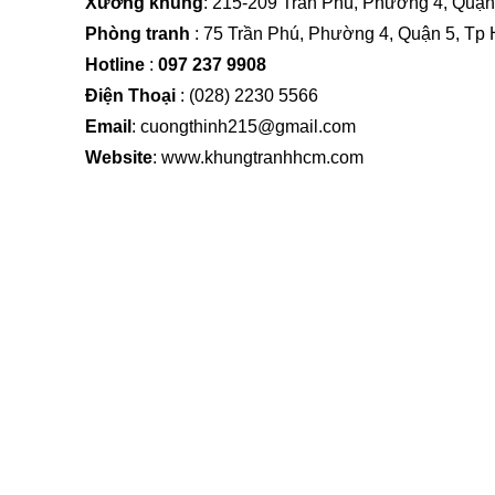
Xưởng khung
: 215-209 Trần Phú, Phường 4, Quận
Phòng tranh
: 75 Trần Phú, Phường 4, Quận 5, Tp
Hotline
:
097 237 9908
Điện Thoại
: (
028) 2230 5566
Email
: cuongthinh215@gmail.com
Website
: www.khungtranhhcm.com