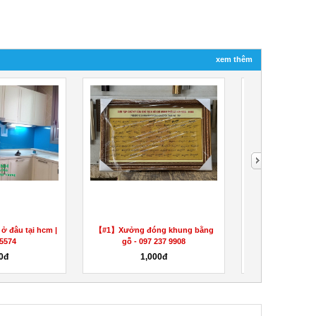
xem thêm
ở đâu tại hcm |
【#1】Xưởng đóng khung bằng
Khung tranh gỗ 
5574
gỗ - 097 237 9908
097 23
0đ
1,000đ
1,0