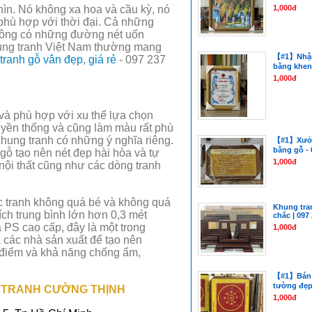
1,000đ
ìn. Nó không xa hoa và cầu kỳ, nó
 phù hợp với thời đại. Cả những
không có những đường nét uốn
khung tranh Việt Nam thường mang
【#1】Nhận
ranh gỗ vân đẹp, giá rẻ
- 097 237
bằng khen 
1,000đ
 và phù hợp với xu thế lựa chọn
uyền thống và cũng làm màu rất phù
khung tranh có những ý nghĩa riêng.
【#1】Xưởn
bằng gỗ - 
ỗ tạo nên nét đẹp hài hòa và tự
1,000đ
nội thất cũng như các dòng tranh
 tranh không quá bé và không quá
Khung tra
ch trung bình lớn hơn 0,3 mét
chắc | 097
 PS cao cấp, đây là một trong
1,000đ
a các nhà sản xuất để tạo nên
 điểm và khả năng chống ẩm,
【#1】Bán k
tường đẹp 
 TRANH CƯỜNG THỊNH
1,000đ