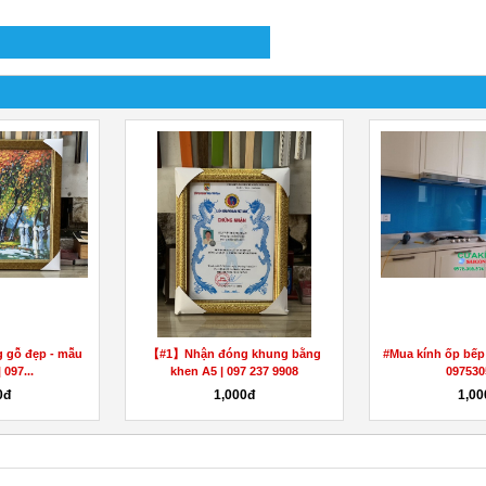
g gỗ đẹp - mẫu
【#1】Nhận đóng khung bằng
#Mua kính ốp bếp 
 097...
khen A5 | 097 237 9908
097530
0đ
1,000đ
1,00