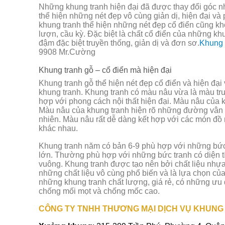
Những khung tranh hiện đại đã được thay đổi góc nh
thể hiện những nét đẹp vô cùng giản dị, hiện đại và
khung tranh thể hiện những nét đẹp cổ điển cũng 
lượn, cầu kỳ. Đặc biệt là chất cổ điển của những 
đậm đặc biệt truyền thống, giản dị và đơn sơ.
Khung t
9908 Mr.Cường
Khung tranh gỗ – cổ điển mà hiện đại
Khung tranh gỗ thể hiện nét đẹp cổ điển và hiện đại
khung tranh. Khung tranh có màu nâu vừa là màu tr
hợp với phong cách nội thất hiện đại. Màu nâu của 
Màu nâu của khung tranh hiện rõ những đường vân g
nhiên. Màu nâu rất dễ dàng kết hợp với các món đồ 
khác nhau.
Khung tranh năm có bản 6-9 phù hợp với những bức
lớn. Thường phù hợp với những bức tranh có diện tí
vuông. Khung tranh được tạo nên bởi chất liệu nhựa
những chất liệu vô cùng phổ biến và là lựa chọn củ
những khung tranh chất lượng, giá rẻ, có những ưu
chống mối mọt và chống mốc cao.
CÔNG TY TNHH THƯƠNG MẠI DỊCH VỤ KHUNG