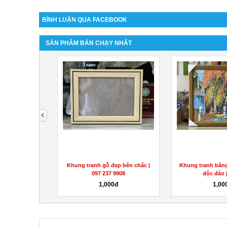
BÌNH LUẬN QUA FACEBOOK
SẢN PHẨM BÁN CHẠY NHẤT
next
ền đẹp giá rẻ -
Khung tranh gỗ đẹp bền chắc |
Khung tranh bằn
 9908
097 237 9908
độc đáo |
0đ
1,000đ
1,00