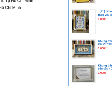
 5, Tp Hồ Chí Minh
 Hồ Chí Minh
【#1】Khun
theo yêu c
1,000đ
Khung tran
097 237 99
1,000đ
Khung bằn
yêu cầu - 
1,000đ