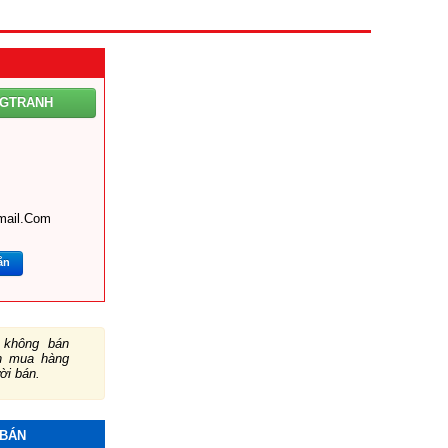
NGTRANH
mail.com
ắn
không bán
ch mua hàng
ười bán.
 BÁN