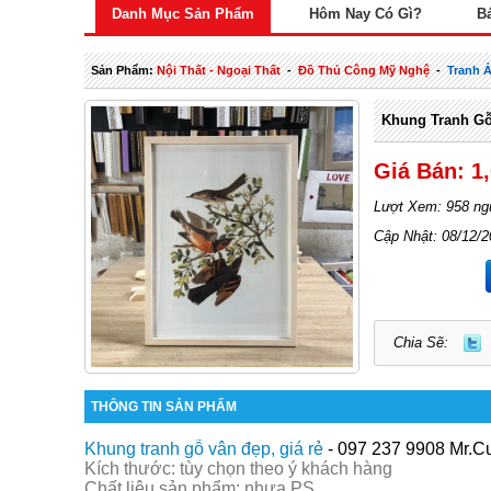
Danh Mục Sản Phẩm
Hôm Nay Có Gì?
B
Sản Phẩm:
Nội Thất - Ngoại Thất
-
Đồ Thủ Công Mỹ Nghệ
-
Tranh 
Khung Tranh Gỗ 
Giá Bán: 1
Lượt Xem: 958 ng
Cập Nhật: 08/12/
Chia Sẽ:
THÔNG TIN SẢN PHẨM
Khung tranh gỗ vân đẹp, giá rẻ
- 097 237 9908 Mr.
Kích thước: tùy chọn theo ý khách hàng
Chất liệu sản phẩm: nhựa PS