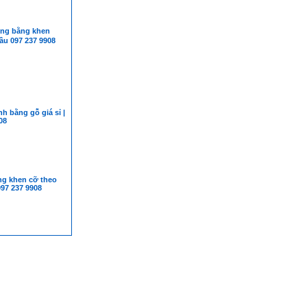
g bằng khen
ầu 097 237 9908
h bằng gỗ giá sỉ |
08
g khen cỡ theo
097 237 9908