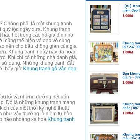
【#1】Khung
niệm đẹp |
1,000đ
? Chẳng phải là một khung tranh
i quý tộc ngày xưa. Khung tranh
 hầu hết trong các hộ gia đình nó
hời cũng thể hiện vẻ đẹp vô cùng
Khung tran
tạo nên cho bầu không gian của gia
097 237 99
hơn. Khung tranh ngày nay đã hoàn
1,000đ
rước. Khi chỉ có những nhà danh giá,
hể sử dụng. Những khung tranh đắt
ời bấy giờ.
Khung tranh gỗ vân đẹp,
Bán khung
giá rẻ - 09
1,000đ
cầu kỳ và những đường nét uốn
áp. Đó là những khung tranh mang
Khung tra
 kịch của một thời kỳ nghệ thuật
chắc | 097
h như vậy thường là niềm tự hào
1,000đ
ẹp hào nhoáng xa hoa.
Khung tranh
Khung tra
mẫu độc đá