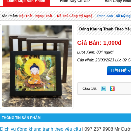
Danh Mục Sản Phẩm
Hôm Nay Có Gì?
Bán Chạy Nhấ
Sản Phẩm:
Nội Thất - Ngoại Thất
-
Đồ Thủ Công Mỹ Nghệ
-
Tranh Ảnh - Đồ Mỹ N
Đóng Khung Tranh Theo Yêu
Giá Bán: 1,000đ
Lượt Xem: 834 người
Cập Nhật: 23/03/2023 Lúc 02 G
LIÊN HỆ 
Chia Sẽ:
THÔNG TIN SẢN PHẨM
Dịch vụ đóng khung tranh theo yêu cầu
| 097 237 9908 Mr Cư