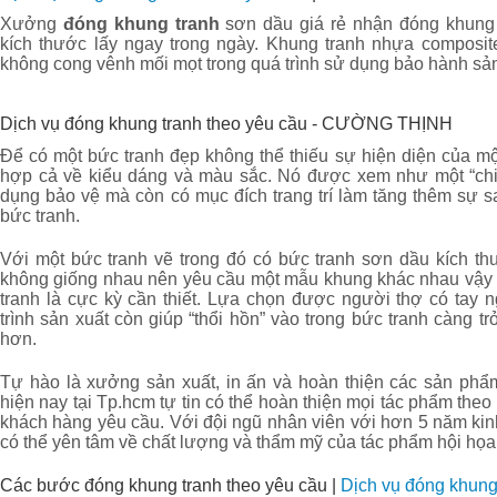
Xưởng
đóng khung tranh
sơn dầu giá rẻ nhận đóng khung 
kích thước lấy ngay trong ngày. Khung tranh nhựa composit
không cong vênh mối mọt trong quá trình sử dụng bảo hành sản
Dịch vụ đóng khung tranh theo yêu cầu - CƯỜNG THỊNH
Để có một bức tranh đẹp không thể thiếu sự hiện diện của mộ
hợp cả về kiểu dáng và màu sắc. Nó được xem như một “chiế
dụng bảo vệ mà còn có mục đích trang trí làm tăng thêm sự s
bức tranh.
Với một bức tranh vẽ trong đó có bức tranh sơn dầu kích t
không giống nhau nên yêu cầu một mẫu khung khác nhau vậy 
tranh là cực kỳ cần thiết. Lựa chọn được người thợ có tay n
trình sản xuất còn giúp “thổi hồn” vào trong bức tranh càng 
hơn.
Tự hào là xưởng sản xuất, in ấn và hoàn thiện các sản phẩ
hiện nay tại Tp.hcm tự tin có thể hoàn thiện mọi tác phẩm theo
khách hàng yêu cầu. Với đội ngũ nhân viên với hơn 5 năm ki
có thể yên tâm về chất lượng và thẩm mỹ của tác phẩm hội họa
Các bước đóng khung tranh theo yêu cầu |
Dịch vụ đóng khung