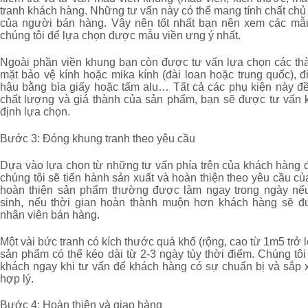
tranh khách hàng. Những tư vấn này có thể mang tính chất ch
của người bán hàng. Vậy nên tốt nhất bạn nên xem các mẫ
chúng tôi để lựa chọn được mẫu viền ưng ý nhất.
Ngoài phần viền khung bạn còn được tư vấn lựa chọn các th
mặt bảo vệ kính hoặc mika kính (đài loan hoặc trung quốc), đ
hậu bằng bìa giấy hoặc tấm alu… Tất cả các phụ kiện này đ
chất lượng và giá thành của sản phẩm, bạn sẽ được tư vấn 
định lựa chọn.
Bước 3: Đóng khung tranh theo yêu cầu
Dựa vào lựa chọn từ những tư vấn phía trên của khách hàng đ
chúng tôi sẽ tiến hành sản xuất và hoàn thiện theo yêu cầu c
hoàn thiện sản phẩm thường được làm ngay trong ngày nế
sinh, nếu thời gian hoàn thành muộn hơn khách hàng sẽ đ
nhân viên bán hàng.
Một vài bức tranh có kích thước quá khổ (rộng, cao từ 1m5 trở 
sản phẩm có thể kéo dài từ 2-3 ngày tùy thời điểm. Chúng tô
khách ngay khi tư vấn để khách hàng có sự chuẩn bị và sắp 
hợp lý.
Bước 4: Hoàn thiện và giao hàng