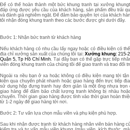
Để có thể hoàn thành một bức khung tranh tại xưởng khu
đáp ứng được yêu cầu của khách hàng, sản phẩm đều trải q
và đánh giá nghiêm ngặt. Để đảm bảo quyền lợi của khách hà
tôi nhận đóng khung tranh theo các bước được ghi dưới đây.
Bước 1: Nhận bức tranh từ khách hàng
Nếu khách hàng có nhu cầu lấy ngay hoặc có điều kiện có thể 
địa chỉ xưởng sản xuất của chúng tôi tại:
Xưởng khung
: 215-
Quận 5, Tp Hồ Chí Minh
. Tại đây bạn có thể gặp trực tiếp nhâ
viên đóng khung tranh của chúng tôi để giao tranh và trao đổi tr
Ngoài ra nều bạn ở xa hoặc không có điều kiện mang tới tận
kiện qua chuyển phát nhanh hoặc giao hàng đến trực tiếp đị
sử dụng hộp đựng tranh hay đơn giản là một ống nhựa trọn 
giao hàng để đảm bảo chất lượng tranh không bị nhàu hoặc
chuyển. Thời gian giao hàng được tính vào thời gian hoàn thi
từ 1-2 ngày để giao hàng tới nơi.
Bước 2: Tư vấn lựa chọn mẫu viền và phụ kiện phù hợp.
Sau khi nhận được tranh từ khách hàng nhân viên bán hàng củ
kiểm tra và tư vấn mẫu viền khung (mẫu viền, kích thước, m