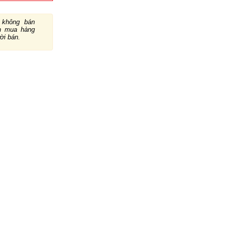
không bán
ch mua hàng
ười bán.