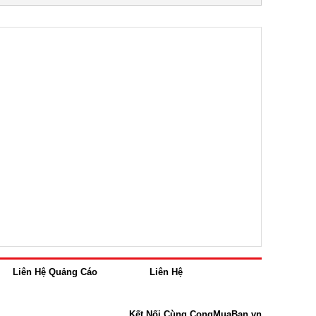
Liên Hệ Quảng Cáo
Liên Hệ
Kết Nối Cùng CongMuaBan.vn