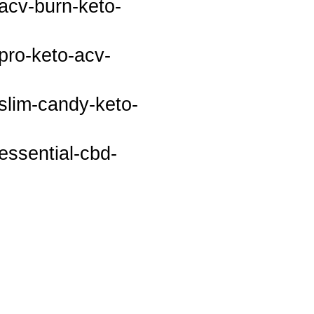
acv-burn-keto-
pro-keto-acv-
slim-candy-keto-
essential-cbd-