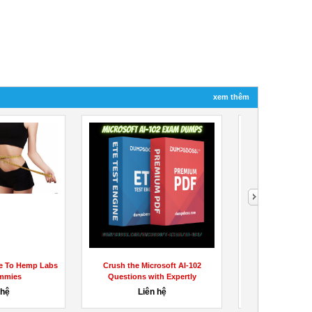
xem thêm
https://2nd-lyfe-keto-acv-
Impact Garden CBD Gummies
gummies-1.jimdosite.com/
(US) Scam & Cost! Where Can I
Buy?
Liên hệ
56đ