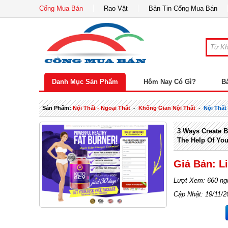
Cổng Mua Bán
Rao Vặt
Bản Tin Cổng Mua Bán
Danh Mục Sản Phẩm
Hôm Nay Có Gì?
B
Sản Phẩm:
Nội Thất - Ngoại Thất
-
Không Gian Nội Thất
-
Nội Thấ
3 Ways Create 
The Help Of Yo
Giá Bán: L
Lượt Xem: 660 ng
Cập Nhật: 19/11/2