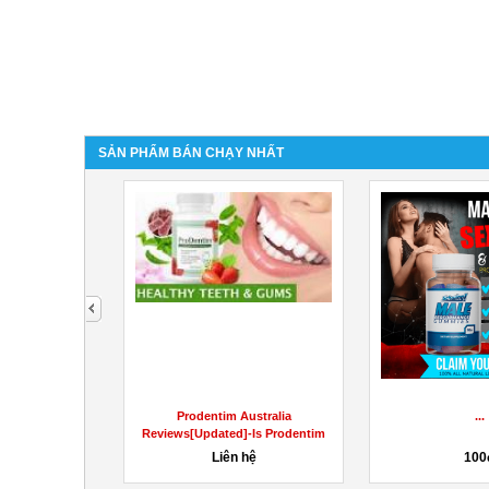
SẢN PHẨM BÁN CHẠY NHẤT
next
...
đài phun nước composite
100đ
7,000,000đ