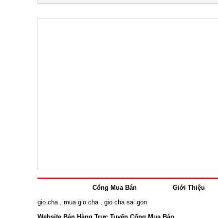
Cổng Mua Bán
Giới Thiệu
gio cha
,
mua gio cha
,
gio cha sai gon
Website Bán Hàng Trực Tuyến Cổng Mua Bán