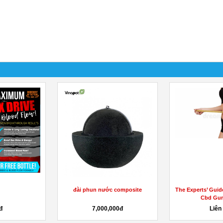
The Experts’ Guide To Hemp Labs
Crush the Microsoft AI-102
Cbd Gummies
Questions with Expertly
Designed...
Liên hệ
Liên hệ