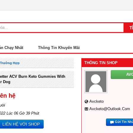
án Chạy Nhất
Thông Tin Khuyến Mãi
THÔNG TIN SHOP
t Trường Hợp
AV
Better ACV Burn Keto Gummies With
ur Dog
iên hệ
Avcketo
ười
Avcketo@outlook.com
022 Lúc 06 Gờ 39 Phút
Gửi Tin Nh
LIÊN HỆ VỚI SHOP