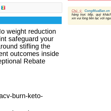
Chú ý:
CongMuaBan.vn
hàng trực tiếp, quý khá
xin vui lòng liên lạc với ng
o weight reduction
int safeguard your
around stifling the
ent outcomes inside
ptional Rebate
ble.
acv-burn-keto-