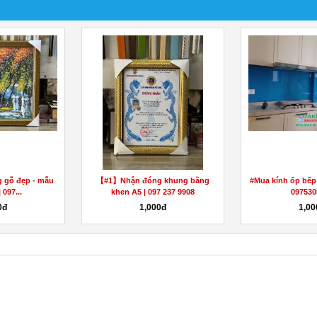
óng khung bằng
Khung tranh gỗ đẹp bền chắc |
【#1】Bán kh
7 237 9908
097 237 9908
tường đẹp 
000đ
1,000đ
1