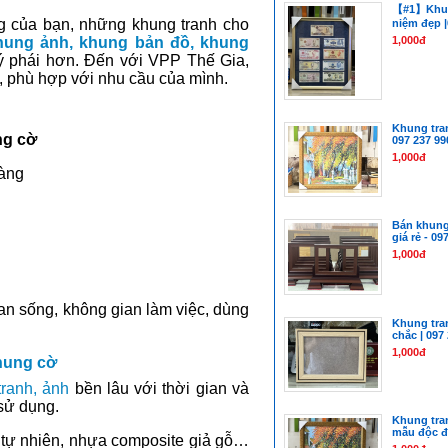
【#1】Khung
g của bạn, những khung tranh cho
niệm đẹp |
ung ảnh, khung bản đồ, khung
1,000đ
uý phái hơn. Đến với VPP Thế Gia,
, phù hợp với nhu cầu của mình.
Khung tran
ng cờ
097 237 99
1,000đ
hàng
Bán khung
giá rẻ - 09
1,000đ
ian sống, không gian làm việc, dùng
Khung tra
chắc | 097
1,000đ
hung cờ
tranh, ảnh
bền lâu với thời gian và
sử dụng.
Khung tra
mẫu độc đá
 tự nhiên, nhựa composite giả gỗ…