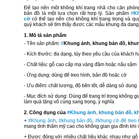
Để tạo nên một không khí trang nhã cho căn phòn
bản đồ là một lựa chọn rất hợp lý. Sản phẩm
#
Kh
cờ
có thể tạo nên cho không khí trang trọng và q
quý khách sẽ tìm thấy được các mẫu khung đa dạng
1. Mô tả sản phẩm
- Tên sản phẩm:
#
Khung ảnh, khung bản đồ, khu
- Kích thước: đa dạng, tùy theo yêu cầu của khách 
- Chất liệu: gỗ cao cấp mạ vàng đầm hoặc nâu sậm
- Ứng dụng: dùng để treo hình, bản đồ hoặc cờ
- Ưu điểm: chất lượng, độ bền tốt, dễ dàng sử dụng
- Mục đích sử dụng: Dùng để trang trí trong không g
làm quà tặng vô cùng sang trọng, ý nghĩa
2. Công dụng của
#Khung ảnh, khung bản đồ, k
+
#Khung ảnh
,
#khung bản đồ
,
#khung cờ để treo 
mang tính thẩm mỹ cao cho không gian gia đình khi 
+ Được đóng với nhiều chất liệu khác nhau như gỗ