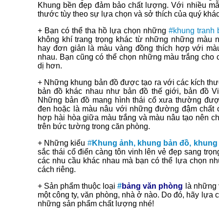
Khung bền đẹp đảm bảo chất lượng. Với nhiều mẫ
thước tùy theo sự lựa chọn và sở thích của quý khá
+ Bạn có thể tha hồ lựa chọn những
#khung tranh 
không khí trang trọng khác từ những những màu 
hay đơn giản là màu vàng đồng thích hợp với mà
nhau. Bạn cũng có thể chọn những màu trắng cho 
dị hơn.
+ Những khung bản đồ được tạo ra với các kích th
bản đồ khác nhau như bản đồ thế giới, bản đồ V
Những bản đồ mang hình thái cổ xưa thường được
đen hoặc là màu nâu với những đường đậm chất c
hợp hài hòa giữa màu trắng và màu nâu tạo nên c
trên bức tường trong căn phòng.
+ Những kiểu
#
Khung ảnh, khung bản đồ, khung
sắc thái cổ điển càng tôn vinh lên vẻ đẹp sang trọ
các nhu cầu khác nhau mà bạn có thể lựa chọn n
cách riêng.
+ Sản phẩm thuộc loại
#
bảng văn phòng
là những 
một công ty, văn phòng, nhà ở nào. Do đó, hãy lựa 
những sản phẩm chất lượng nhé!