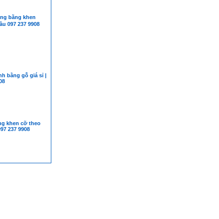
g bằng khen
ầu 097 237 9908
h bằng gỗ giá sỉ |
08
g khen cỡ theo
097 237 9908