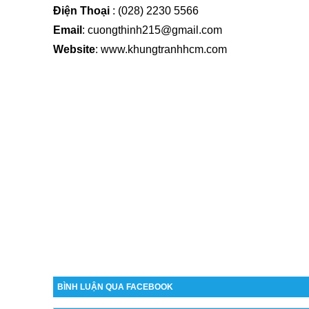
Điện Thoại
: (
028) 2230 5566
Email
: cuongthinh215@gmail.com
Website
: www.khungtranhhcm.com
BÌNH LUẬN QUA FACEBOOK