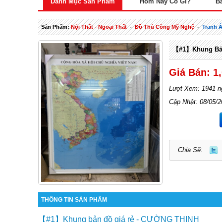
Danh Mục Sản Phẩm
Hôm Nay Có Gì?
B
Sản Phẩm:
Nội Thất - Ngoại Thất
-
Đồ Thủ Công Mỹ Nghệ
-
Tranh 
【#1】Khung Bản 
Giá Bán: 1
Lượt Xem: 1941 n
Cập Nhật: 08/05/
Chia Sẽ:
THÔNG TIN SẢN PHẨM
【#1】Khung bản đồ giá rẻ - CƯỜNG THỊNH