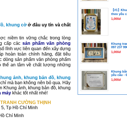
【#1】Khun
theo yêu c
1,000đ
đồ, khung cờ
ở đâu uy tín và chất
ợc niềm tin vững chắc trong lòng
ng cấp các
sản phẩm văn phòng
Khung tran
097 237 99
 số lĩnh vực liên quan đến xây dựng
1,000đ
p hoàn toàn chính hãng, đặt tiêu
 các dòng sản phẩm văn phòng phẩm
ó thể an tâm về chất lượng những
Khung bằn
yêu cầu - 
hung ảnh, khung bản đồ, khung
1,000đ
 chỉ mà bạn không nên bỏ qua. Hãy
ạn Khung ảnh, khung bản đồ, khung
à máy
khác tốt nhất nhé!
 TRANH CƯỜNG THỊNH
 5, Tp Hồ Chí Minh
 Hồ Chí Minh