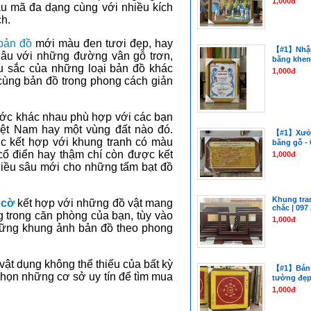
1,000đ
u mã đa dạng cùng với nhiều kích
ch.
bản đồ
mới màu đen tươi đẹp, hay
【#1】Nhận
nâu với những đường vân gỗ trơn,
bằng khen 
u sắc của những loại bản đồ khác
1,000đ
cùng bản đồ trong phong cách giản
ước khác nhau phù hợp với các bạn
iệt Nam hay một vùng đất nào đó.
【#1】Xưởn
 kết hợp với khung tranh có màu
bằng gỗ - 
ổ điển hay thậm chí còn được kết
1,000đ
hiều sâu mới cho những tấm bạt đồ
Khung tra
 cờ
kết hợp với những đồ vật mang
chắc | 097
ng trong căn phòng của bạn, tùy vào
1,000đ
hững khung ảnh bản đồ theo phong
vật dụng không thể thiếu của bất kỳ
【#1】Bán k
chọn những cơ sở uy tín để tìm mua
tường đẹp 
1,000đ