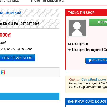
án Chạy Nhất
Thông Tin Khuyến Mãi
THÔNG TIN SHOP
Ảnh - Đồ Mỹ Nghệ
KHU
Đồ Giá Rẻ - 097 237 9908
,000đ
gười
Khungtranh
2023 Lúc 05 Gờ 01 Phút
Khungtranhhcmgiare@g
LIÊN HỆ VỚI SHOP
Gửi Tin Nh
Chú ý:
CongMuaBan.vn
hàng trực tiếp, quý khá
xin vui lòng liên lạc với ng
SẢN PHẨM CÙNG NGƯỜI