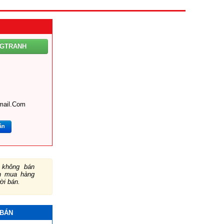
NGTRANH
mail.com
ắn
không bán
ch mua hàng
ười bán.
 BÁN