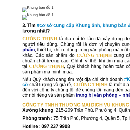
3. Tìm
#cơ sở cung cấp Khung ảnh, khung bản 
lượng nhất?
CƯỜNG THỊNH
là địa chỉ từ lâu đã xây dựng đư
người tiêu dùng. Chúng tôi là đơn vị chuyên cu
phẩm
, thiết bị, khí cụ dùng trong văn phòng mà một
khác. Các sản phẩm do
CƯỜNG THỊNH
cung cấ
chuẩn chất lượng cao. Chính vì thế, khi tìm mua
tại
CƯỜNG THỊNH
, Quý khách hàng hoàn toàn c
sản phẩm mà mình mua.
Nếu Quý khách đang tìm một địa chỉ kinh doanh
#
K
cờ
chất lượng và giá rẻ,
CƯỜNG THỊNH
là một địa
đến với công ty chúng tôi để chúng tôi mang đến b
cờ nói riêng và sản phẩm
trang bị văn phòng – nh
CÔNG TY TNHH THƯƠNG MẠI DỊCH VỤ KHUNG
Xưởng khung
: 215-209 Trần Phú, Phường 4, Quận
Phòng tranh
: 75 Trần Phú, Phường 4, Quận 5, Tp
Hotline
:
097 237 9908