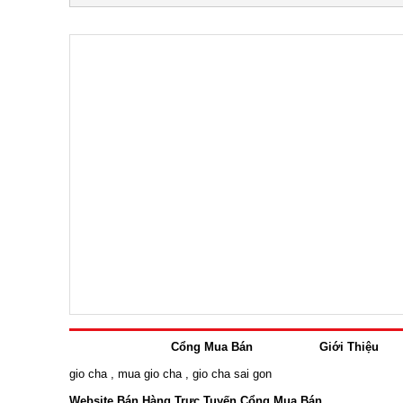
Cổng Mua Bán
Giới Thiệu
gio cha
,
mua gio cha
,
gio cha sai gon
Website Bán Hàng Trực Tuyến Cổng Mua Bán