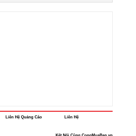
Liên Hệ Quảng Cáo
Liên Hệ
Kết Nối Cùng CongMuaBan.vn