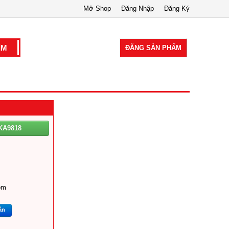
Mở Shop
Đăng Nhập
Đăng Ký
ĐĂNG SẢN PHẨM
KA9818
om
ắn