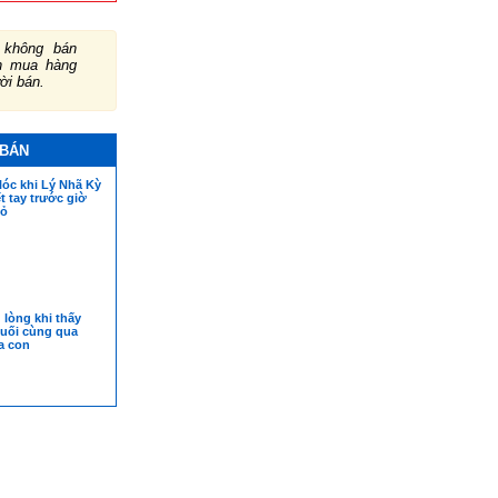
không bán
ch mua hàng
ười bán.
 BÁN
lóc khi Lý Nhã Kỳ
t tay trước giờ
đỏ
lòng khi thấy
cuối cùng qua
a con