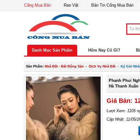
Cổng Mua Bán
Rao Vặt
Bản Tin Cổng Mua Bán
Danh Mục Sản Phẩm
Hôm Nay Có Gì?
B
Sản Phẩm:
Nhà Đất - Bất Động Sản
-
Dịch Vụ Nhà Đất
-
Ký Gửi Nhà
Phanh Phui Ngh
Hà Thanh Xuân -
Giá Bán: 1
Lượt Xem: 1105 n
Cập Nhật: 11/05/2