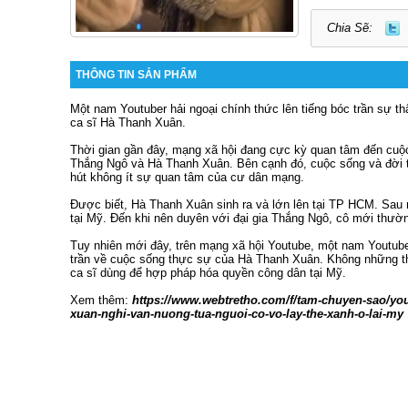
Chia Sẽ:
THÔNG TIN SẢN PHẨM
Một nam Youtuber hải ngoại chính thức lên tiếng bóc trần sự th
ca sĩ Hà Thanh Xuân.
Thời gian gần đây, mạng xã hội đang cực kỳ quan tâm đến cuộc
Thắng Ngô và Hà Thanh Xuân. Bên cạnh đó, cuộc sống và đời t
hút không ít sự quan tâm của cư dân mạng.
Được biết, Hà Thanh Xuân sinh ra và lớn lên tại TP HCM. Sau n
tại Mỹ. Đến khi nên duyên với đại gia Thắng Ngô, cô mới thườ
Tuy nhiên mới đây, trên mạng xã hội Youtube, một nam Youtuber
trần về cuộc sống thực sự của Hà Thanh Xuân. Không những t
ca sĩ dùng để hợp pháp hóa quyền công dân tại Mỹ.
Xem thêm:
https://www.webtretho.com/f/tam-chuyen-sao/you
xuan-nghi-van-nuong-tua-nguoi-co-vo-lay-the-xanh-o-lai-my