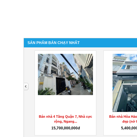
SẢN PHẨM BÁN CHẠY NHẤT
next
 Hẻm ba gác
Bán nhà 4 Tầng Quận 7, Nhà cực
Bán nhà Hòa Hảo
 Thế...
rộng, Ngang...
đẹp (nở h
0,000đ
15,700,000,000đ
5,400,00