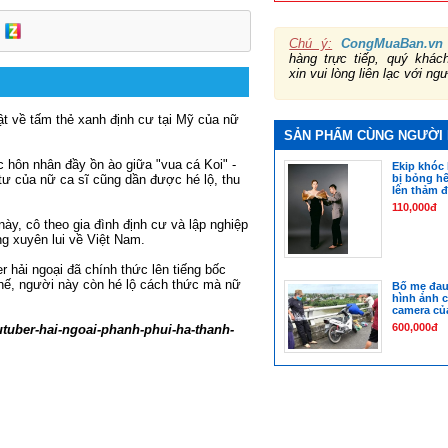
Chú ý:
CongMuaBan.vn
hàng trực tiếp, quý khá
xin vui lòng liên lạc với ng
ật về tấm thẻ xanh định cư tại Mỹ của nữ
SẢN PHẨM CÙNG NGƯỜI
 hôn nhân đầy ồn ào giữa "vua cá Koi" -
Ekip khóc 
ư của nữ ca sĩ cũng dần được hé lộ, thu
bị bỏng hế
lên thảm 
110,000đ
ày, cô theo gia đình định cư và lập nghiệp
ng xuyên lui về Việt Nam.
 hải ngoại đã chính thức lên tiếng bốc
hế, người này còn hé lộ cách thức mà nữ
Bố mẹ đau 
hình ảnh 
camera củ
600,000đ
tuber-hai-ngoai-phanh-phui-ha-thanh-