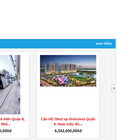
xem thêm
ề Hiển Quận 8,
Căn Hộ 79m2 tại Vinhomes Quận
Cần bán nhà 1 Tr
Nhà...
9, View triệu đô,...
Hẻm ba 
0,000đ
6,342,000,000đ
4,500,0