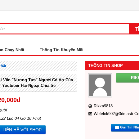
án Chạy Nhất
Thông Tin Khuyến Mãi
THÔNG TIN SHOP
 Đất
RIK
i Vấn "nương Tựa" Người Có Vợ Của
 Youtuber Hải Ngoại Chia Sẻ
20,000đ
Rikka9818
gười
Wefelok902@3dmasti.c
022 Lúc 04 Gờ 18 Phút
Gửi Tin Nh
LIÊN HỆ VỚI SHOP