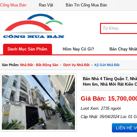
Cổng Mua Bán
Rao Vặt
Bản Tin Cổng Mua Bán
Danh Mục Sản Phẩm
Hôm Nay Có Gì?
Bán Chạy Nhấ
Sản Phẩm:
Nhà Đất - Bất Động Sản
-
Dịch Vụ Nhà Đất
-
Ký Gửi Nhà Đất
Bán Nhà 4 Tầng Quận 7, Nh
Hơn 6m, Nhà Mới Rất Kiên 
Giá Bán: 15,700,00
Lượt Xem: 2735 người
Cập Nhật: 05/04/2024 Lúc 01 G
LIÊN HỆ 