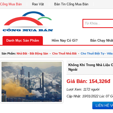
Cổng Mua Bán
Rao Vặt
Bản Tin Cổng Mua Bán
Danh Mục Sản Phẩm
Hôm Nay Có Gì?
Bán Chạy Nhấ
Sản Phẩm:
Nhà Đất - Bất Động Sản
-
Cho Thuê Nhà Đất
-
Cho Thuê Biệt Tự - Villa
Không Khi Trong Nhà Liệu 
Ngoài
Giá Bán: 154,326đ
Lượt Xem: 1172 người
Cập Nhật: 10/01/2022 Lúc 07 G
LIÊN HỆ 