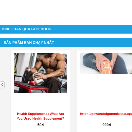
BÌNH LUẬN QUA FACEBOOK
SẢN PHẨM BÁN CHẠY NHẤT
next
odaddysites.com/
farmers garden cbd gummies
Where To Buy Pharaoh Power?
reviews 2022: (Fake or Legit)...
Liên hệ
Liên hệ