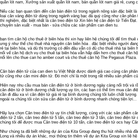
quần lót nam
,
Xưởng sản xuất quần lót nam
,
bán quần lót nam giá rẻ
,
cung c
Nếu các bạn quan tâm đến
cân bàn điện tử
trong ngành nông sản đặc biệt là
loại
cân vàng điện tử
dùng trong ngành vàng bạc đá quý cũng như
cân phân 
thì nghiệm, đặc biệt nhất là
cân treo điện tử
Xin liên hệ
cân điện tử
Tiến Đạt.
chuyên sản xuất - mua bán - sửa chữa các sản phẩm
can dien tu
.
bạn tìm
căn hộ cho thuê ở biên hòa
thì xin hạy liên hệ chúng tôi để tìm
thuê 
ưng ý như thể
cho thuê nhà nguyên căn biên hòa
. đặc biệt nhiều người đan
rẻ tại biên hòa
, và dù thị trường có đến đâu vẫn có đủ
cho thuê nhà tại biên 
nổi vể
căn hộ dịch vụ cho thuê tại biên hòa
vẫn hấp dẩn hơn
cho thuê căn hộ
nổi lên
cho thue can ho amber court
và
cho thuê căn hộ The Pegasus Plaza
.
Cân bàn điện tử
của
can dien tu
Việt Nhật được dánh giá cao cùng
cân phân 
tử
cũng như
cân mini điện tử
. Đó mới chỉ là một trong rất nhiều sản phẩm c
Hiện nay nhu cầu
mua bán cân điện tử ở bình dương
ngày càng nổi trội và 
cân điện tử ở bình dương
chất lượng uy tín, các bạn có thể tìm mua
cân đi
cần đi đâu xa vì
cân điện tử giá rẻ tại bình dương
chúng tôi luôn chất lượng
ngoài ra chúng tôi còn
sửa cân điện tử ở bình dương
nhanh chóng tiện lợi...
Hãy lựa chọn
Cân treo điện tử
uy tín chất lượng, cùng với các sản phẩm
cân
điện tử 2 tấn
,
cân treo điện tử 5 tấn
,
cân treo điện tử 3 tấn
,
cân treo điện tử 
chúng tôi để được mua
Cân treo điện tử 10 tấn
,
cân treo điện tử ocs
hay
Cân
Như chúng ta đã biết
những dự án của Kita Group
đang thu hút nhiều nhà đ
Long
và nhiều dự án khác, mọi thông tin thêm về
dự án Kita Group
xin liệ hệ