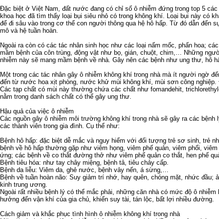
Đặc biệt ở Việt Nam, đất nước đang có chỉ số ô nhiễm đứng trong top 5 các 
khoa học đã tìm thấy loại bụi siêu nhỏ có trong không khí. Loại bụi này có k
để đi sâu vào trong cơ thể con người thông qua hệ hô hấp. Từ đó dẫn đến s
mô và hệ tuần hoàn.
Ngoài ra còn có các tác nhân sinh học như các loại nấm mốc, phấn hoa; các l
mầm bệnh của côn trùng, động vật như bọ, gián, chuột, chim,… Những người
nhiễm này sẽ mang mầm bệnh về nhà. Gây nên các bệnh như ung thư, hô hấp,
Một trong các tác nhân gây ô nhiễm không khí trong nhà mà ít người ngờ đế
đến từ nước hoa xịt phòng, nước khử mùi không khí, mùi sơn công nghiệp. 
Các tạp chất có mùi này thường chứa các chất như fomandehit, trichlorethy
nằm trong danh sách chất có thể gây ung thư.
Hậu quả của việc ô nhiễm
Các nguồn gây ô nhiễm môi trường không khí trong nhà sẽ gây ra các bệnh l
các thành viên trong gia đình. Cụ thể như:
Bệnh hô hấp: đặc biệt dễ mắc và nguy hiểm với đối tượng trẻ sơ sinh, trẻ n
bệnh về hô hấp thường gặp như viêm họng, viêm phế quản, viêm phổi, viêm
ứng; các bệnh về co thắt đường thở như viêm phế quản co thắt, hen phế q
Bệnh tiêu hóa: như tay chây miệng, bệnh tả, tiêu chảy cấp.
Bệnh da liễu: Viêm da, ghẻ nước, bệnh vảy nến, á sừng,…
Bệnh về tuần hoàn não: Suy giảm trí nhớ, hay quên, chóng mặt, nhức đầu; 
kinh trung ương.
Ngoài rất nhiều bệnh lý có thể mắc phải, những căn nhà có mức độ ô nhiễm
hưởng đến vận khí của gia chủ, khiến suy tài, tán lộc, bất lợi nhiều đường.
Cách giảm và khắc phục tình hình ô nhiễm không khí trong nhà