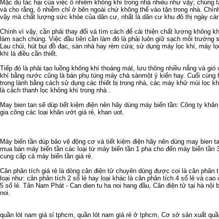
Mặc dù tác hại của việc ô nhiễm không khí trong nhà nhiều như vậy; chúng
và cho rằng, ô nhiễm chỉ ở bên ngoài chứ không thể vào tận trong nhà. Chín
vậy mà chất lượng sức khỏe của dân cư, nhất là dân cư khu đô thị ngày càn
Chính vì vậy, cần phải thay đổi và tìm cách để cải thiện chất lượng không k
làm sạch chúng. Việc đầu tiên cần làm đó là phải luôn giữ sạch môi trường
Lau chùi, hút bụi đồ đạc, sàn nhà hay rèm cửa; sử dụng máy lọc khí, máy l
khí là điều cần thiết.
Tiếp đó là phải tạo luồng không khí thoáng mát, lưu thông nhiều nắng và gió
khí bằng nước cũng là
bán phụ tùng máy chà sàn
một ý kiến hay. Cuối cùng 
trong lành bằng cách sử dụng các thiết bị trong nhà, các máy khử mùi lọc kh
là cách thanh lọc không khí trong nhà .
May bien tan
sẽ dúp tiết kiệm điện nên hãy dùng
máy biến tần
: Công ty
khăn
gia công các loại
khăn ướt giá rẻ
,
khan uot
.
Máy biến tần
dúp bảo vệ động cơ và tiết kiệm điện hãy nên dùng
may bien t
mua bán máy biến tần
các loại từ
máy biến tần 1 pha
cho đến
máy biến tần 
cung cấp cả
máy biến tần giá rẻ
.
Cân phân tích giá rẻ
là dòng cân điện tử chuyên dùng được coi là
cân phân t
loại như:
cân phân tích 2 số lẻ
hay loại khác là
cân phân tích 4 số lẻ
và cao c
5 số lẻ
. Tân Nam Phát -
Can dien tu ha noi
hang đầu,
Cân điện tử tại hà nội
b
noi
.
quần lót nam giá sỉ tphcm
,
quần lót nam giá rẻ ở tphcm
,
Cơ sở sản xuất quầ