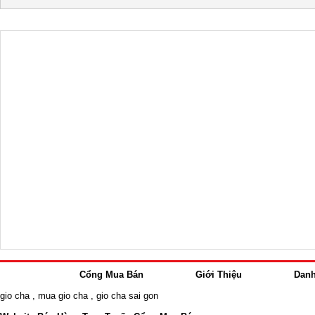
Cổng Mua Bán
Giới Thiệu
Dan
gio cha
,
mua gio cha
,
gio cha sai gon