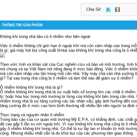
Chia Sẽ:
THÔNG TIN SẢN PHẨM
Không khi trong nhà liệu có ô nhiễm như bên ngoài
Việc ô nhiễm không chỉ giới hạn ở ngoài trời mà còn xâm nhập vào trong mỗ
là gì,
giá máy hút bụi công suất lớn
tại sao không khí trong nhà cũng bị ô nh
Theo ước tính và khảo sát của Cục nghiên cứu và bảo vệ môi trường, tình t
nói chung và tại Việt Nam nói riêng đang ở mức báo động. Việc ô nhiễm không
mà còn xâm nhập vào tận trong mỗi căn nhà. Vậy
máy chà sàn nhà xưởng
ô
gì? Tại sao trong nhà cũng bị ô nhiễm và làm thế nào để giảm sự ô nhiễm?
Ô nhiễm không khí trong nhà là gì?
Ô nhiễm không khí trong nhà là sự xuất hiện số lượng lớn các chất ô nhiễm 
lý; hoặc hóa học trong môi trường lơ lửng của không khí bên trong căn nhà.
nhiễm trong nhà là sự tăng cường các tác nhân xấu; gây ảnh hưởng đến sứ
tăng cường đó ở mức cao hơn bình thường rất nhiều lần nên người ta định n
Thực trạng và nguyên nhân ô nhiễm
Trong báo cáo của cơ quan môi trường Mỹ E.P.A, có khẳng định, các chất g
độ cao gấp 5 lần so với ngoài trời. Vì sao không khí trong nhà cũng bị ô nh
gây ô nhiễm không khí trong nhà. Có thể là sự lây lan vi khuẩn từ môi trườn
cộng. Nhưng nhiều nhất vẫn là do khói bụi của các phương tiện giao thông.