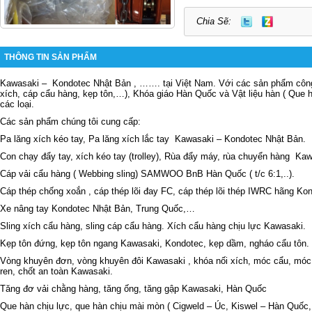
Chia Sẽ:
THÔNG TIN SẢN PHẨM
Kawasaki –
Kondotec Nhật Bản , ……. tại Việt Nam. Với các sản phẩm công
xích, cáp cẩu hàng, kẹp tôn,…), Khóa giáo Hàn Quốc và Vật liệu hàn ( Que 
các loại.
Các sản phẩm chúng tôi cung cấp:
Pa lăng xích kéo tay, Pa lăng xích lắc tay
Kawasaki – Kondotec Nhật Bản.
Con chạy đẩy tay, xích kéo tay (trolley), Rùa đẩy máy, rùa chuyển hàng
Kaw
Cáp vải cẩu hàng ( Webbing sling) SAMWOO BnB Hàn Quốc ( t/c 6:1,..).
Cáp thép chống xoắn , cáp thép lõi đay FC, cáp thép lõi thép IWRC hãng Ko
Xe nâng tay Kondotec Nhật Bản, Trung Quốc,…
Sling xích cẩu hàng, sling cáp cẩu hàng. Xích cẩu hàng chịu lực Kawasaki.
Kẹp tôn đứng, kẹp tôn ngang Kawasaki, Kondotec, kẹp dầm, ngháo cẩu tôn.
Vòng khuyên đơn, vòng khuyên đôi Kawasaki , khóa nối xích, móc cẩu, móc 
ren, chốt an toàn Kawasaki.
Tăng đơ vải chằng hàng, tăng ống, tăng gập Kawasaki, Hàn Quốc
Que hàn chịu lực, que hàn chịu mài mòn ( Cigweld – Úc, Kiswel – Hàn Quốc,