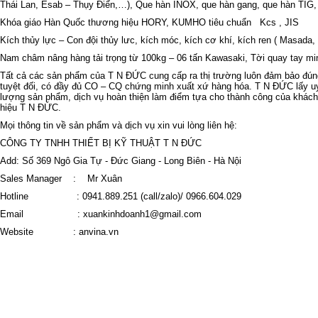
Thái Lan, Esab – Thụy Điển,…), Que hàn INOX, que hàn gang, que hàn TIG
Khóa giáo Hàn Quốc thương hiệu HORY, KUMHO tiêu chuẩn
Kcs , JIS
Kích thủy lực – Con đội thủy lưc, kích móc, kích cơ khí, kích ren ( Masa
Nam châm nâng hàng tải trọng từ 100kg – 06 tấn Kawasaki, Tời quay tay mi
Tất cả các sản phẩm của T N ĐỨC cung cấp ra thị trường luôn đảm bảo đún
tuyệt đối, có đầy đủ CO – CQ chứng minh xuất xứ hàng hóa. T N ĐỨC lấy uy
lượng sản phẩm, dịch vụ hoàn thiện làm điểm tựa cho thành công của khác
hiệu T N ĐỨC.
Mọi thông tin về sản phẩm và dịch vụ xin vui lòng liên hệ:
CÔNG TY TNHH THIẾT BỊ KỸ THUẬT T N ĐỨC
Add: Số 369 Ngô Gia Tự - Đức Giang - Long Biên - Hà Nội
Sales Manager
:
Mr Xuân
Hotline
: 0941.889.251 (call/zalo)/ 0966.604.029
Email
: xuankinhdoanh1@gmail.com
Website
: anvina.vn