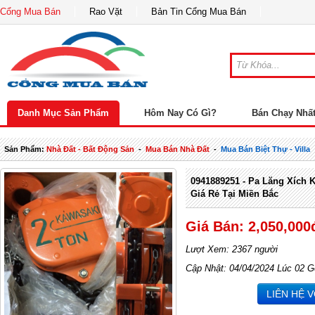
Cổng Mua Bán
Rao Vặt
Bản Tin Cổng Mua Bán
Danh Mục Sản Phẩm
Hôm Nay Có Gì?
Bán Chạy Nhấ
Sản Phẩm:
Nhà Đất - Bất Động Sản
-
Mua Bán Nhà Đất
-
Mua Bán Biệt Thự - Villa
0941889251 - Pa Lăng Xích 
Giá Rẻ Tại Miền Bắc
Giá Bán: 2,050,000
Lượt Xem: 2367 người
Cập Nhật: 04/04/2024 Lúc 02 G
LIÊN HỆ 