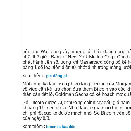
trên phố Wall cũng vậy, những tổ chức đang nồng hậu
nhất thế giới. Bank of New York Mellon Corp. Cho b
phát hành tiền số, trong khi Mastercard công bố kế 
bằng 1 số loại tiền điện tử nhất định trong màng lướ
xem thêm :
giá đồng pi
Một công ty đầu tư cổ phiếu tăng trưởng của Morga
về việc cân kể lựa chọn đưa thêm Bitcoin vào các k
thân cận tiết lộ, Goldman Sachs có kế hoạch mở qu
Số Bitcoin được Cục thương chính Mỹ đấu giá năm 
khoảng 19 triệu đô la. Nhà đầu cơ giả mạo hiểm Tim
chi phí rốt cục ko được mách nhỏ. Số Bitcoin trên sẽ c
của ngày 8/3.
xem thêm :
binance lừa đảo