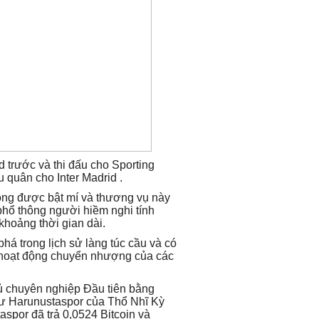
d trước và thi đấu cho Sporting
 quân cho Inter Madrid .
hông được bật mí và thương vụ này
hổ thông người hiềm nghi tính
hoảng thời gian dài.
há trong lịch sử làng túc cầu và có
hoạt động chuyển nhượng của các
 chuyên nghiệp Đầu tiên bằng
dư Harunustaspor của Thổ Nhĩ Kỳ
aspor đã trả 0,0524 Bitcoin và