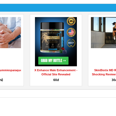
gummiesparaquesirve.godaddysites.com/
X Enhance Male Enhancement -
SkinBiotix MD R
Official Site Revealed
Shocking Review
 hệ
60đ
30