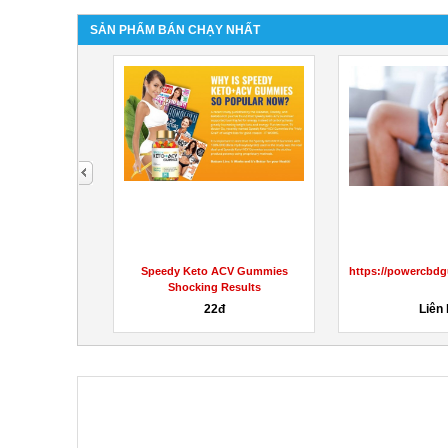
SẢN PHẨM BÁN CHẠY NHẤT
next
2023 (OFFICIAL
Speedy Keto ACV Gummies
https://powercbd
T!) Check
Shocking Results
...
hệ
22đ
Liên