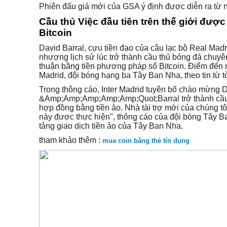
Phiên đấu giá mới của GSA ý định được diễn ra từ n
Cầu thủ Việc đầu tiên trên thế giới đư
Bitcoin
David Barral, cựu tiền đạo của câu lạc bộ Real Mad
nhượng lịch sử lúc trở thành cầu thủ bóng đá chuyên
thuận bằng tiền phương pháp số Bitcoin. Điểm đến m
Madrid, đội bóng hạng ba Tây Ban Nha, theo tin từ tờ
Trong thông cáo, Inter Madrid tuyên bố chào mừng Da
&Amp;Amp;Amp;Amp;Amp;Quot;Barral trở thành cầu 
hợp đồng bằng tiền ảo. Nhà tài trợ mới của chúng tô
này được thực hiện", thông cáo của đội bóng Tây Ba
tảng giao dịch tiền ảo của Tây Ban Nha.
tham khảo thêm :
mua coin bằng thẻ tín dụng