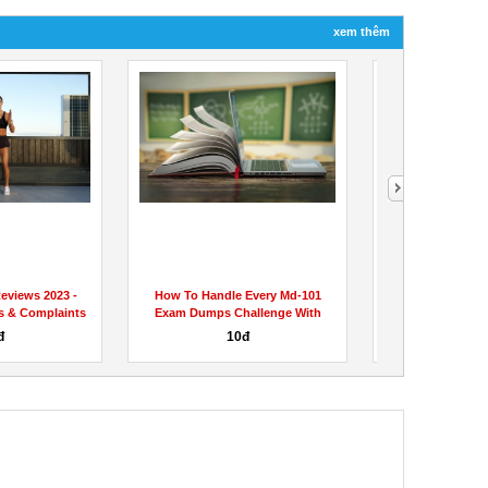
xem thêm
eviews 2023 -
How To Handle Every Md-101
Best Collagen P
s & Complaints
Exam Dumps Challenge With
Customers
Ease...
đ
10đ
Liên