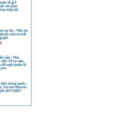
hoản là gì?
ân và cách
ng cháy tài
in uy tín . Tiền ảo
 Quốc vừa ra mắt
g giả'
đ
lên sàn . Thủ
việc Tổ tư vấn,
 đề nghị quản lý
tcoin
 bên trung quốc .
 Tại sao Bitcoin
giờ về 0 USD?