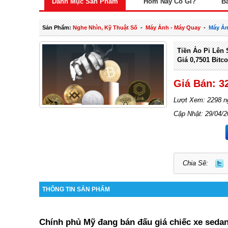
Danh Mục Sản Phẩm
Hôm Nay Có Gì?
B
Sản Phẩm:
Nghe Nhìn, Kỹ Thuật Số
-
Máy Ảnh - Máy Quay
-
Máy Ả
Tiền Ảo Pi Lên
Giá 0,7501 Bitco
Giá Bán: 3
Lượt Xem: 2298 n
Cập Nhật: 29/04/
Chia Sẽ:
THÔNG TIN SẢN PHẨM
Chính phủ Mỹ đang bán đấu giá chiếc xe seda