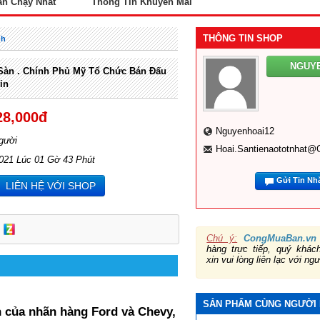
án Chạy Nhất
Thông Tin Khuyến Mãi
THÔNG TIN SHOP
nh
NGUY
 Sàn . Chính Phủ Mỹ Tổ Chức Bán Đấu
in
28,000đ
Nguyenhoai12
gười
Hoai.santienaototnhat@
2021 Lúc 01 Gờ 43 Phút
Gửi Tin Nh
LIÊN HỆ VỚI SHOP
Chú ý:
CongMuaBan.vn
hàng trực tiếp, quý khá
xin vui lòng liên lạc với ng
SẢN PHẨM CÙNG NGƯỜI
n của nhãn hàng Ford và Chevy,