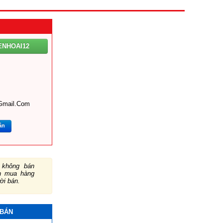
ENHOAI12
gmail.com
ắn
không bán
ch mua hàng
ười bán.
 BÁN