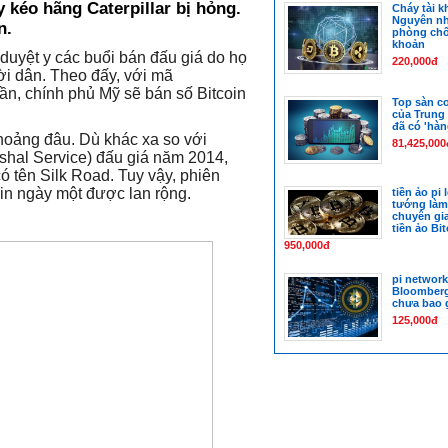
 kéo hãng Caterpillar bị hỏng.
Cháy tài k
Nguyên nh
n.
phòng chố
khoản
yệt y các buổi bán đấu giá do họ
220,000đ
ời dân. Theo đấy, với mã
n, chính phủ Mỹ sẽ bán số Bitcoin
Top sàn co
của Trung
đã có 'hàn
khoảng đâu. Dù khác xa so với
81,425,000
shal Service) đấu giá năm 2014,
có tên Silk Road. Tuy vậy, phiên
oin ngày một được lan rộng.
tiền ảo pi 
tướng làm 
chuyên gia
tiền ảo Bi
950,000đ
pi network
Bloomberg:
chưa bao 
125,000đ