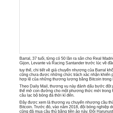
Barral, 37 tuổi, từng có 50 lần ra sân cho Real Madri
Gijon, Levante và Racing Santander trước lúc về đầu
tuy thế, chi tiết về giá chuyển nhượng của Barral k
cũng chưa được những chức trách xác nhận khiến p
hợp lệ của những thương lượng bằng Bitcoin trong k
Theo Daily Mail, thương vụ này đánh dấu bước đột p
thể mở con đường cho một phương thức mới trong 
câu lạc bộ bóng đá thời kì đến.
Đây được xem là thương vụ chuyển nhượng cầu thủ
Bitcoin. Trước đó, vào năm 2018, đội bóng nghiệp 
cũng đã mua cầu thủ bằng tiền ảo này. Đội Harunust