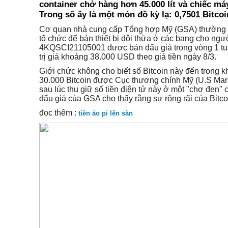
container chở hàng hơn 45.000 lít và chiếc máy
Trong số ấy là một món đồ kỳ lạ: 0,7501 Bitcoi
Cơ quan nhà cung cấp Tổng hợp Mỹ (GSA) thường du
tổ chức để bán thiết bị dôi thừa ở các bang cho ngư
4KQSCI21105001 được bán đấu giá trong vòng 1 tuầ
trị giá khoảng 38.000 USD theo giá tiền ngày 8/3.
Giới chức không cho biết số Bitcoin này đến trong 
30.000 Bitcoin được Cục thương chính Mỹ (U.S Mar
sau lúc thu giữ số tiền điện tử này ở một "chợ đen" 
đấu giá của GSA cho thấy rằng sự rộng rãi của Bitc
đọc thêm :
tiền ảo pi lên sàn