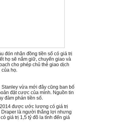
 đón nhận đồng tiền số có giá trị
iết họ sẽ nắm giữ, chuyển giao và
hoạch cho phép chủ thẻ giao dịch
i của họ.
n Stanley vừa mới đây cũng ban bố
hoản đặt cược của mình. Nguồn tin
ầy đàm phán tiền số.
2014 được ước lượng có giá trị
 Draper là người thắng lợi nhưng
ó giá trị 1,5 tỷ đô la tình đến giá