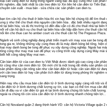
loại
cân vàng điện tử
dùng trong ngành vàng bạc đá quý cũng như
cân phân 
thì nghiệm, đặc biệt nhất là
cân treo điện tử
Xin liên hệ
cân điện tử
Tiến Đạt.
chuyên sản xuất - mua bán - sửa chữa các sản phẩm
can dien tu
.
bạn tìm
căn hộ cho thuê ở biên hòa
thì xin hạy liên hệ chúng tôi để tìm
thuê 
ưng ý như thể
cho thuê nhà nguyên căn biên hòa
. đặc biệt nhiều người đan
rẻ tại biên hòa
, và dù thị trường có đến đâu vẫn có đủ
cho thuê nhà tại biên 
nổi vể
căn hộ dịch vụ cho thuê tại biên hòa
vẫn hấp dẩn hơn
cho thuê căn hộ
nổi lên
cho thue can ho amber court
và
cho thuê căn hộ The Pegasus Plaza
.
Ngành vệ sinh công nghiệp đang phát triển mạnh với
may xoa san be tong
đặ
tong gia re
, không những vậy cùng theo đó là
máy đánh bóng bê tông
, hiện 
loại
may danh bong be tong
để phục vụ xây dựng công nghiệp. Ngoài hai má
tông
cũng như
may mai san
để phục vụ công trình xây dựng cùng
Máy mài s
biết hết công năng
May mai nen
.
Cân bàn điện tử
của
can dien tu
Việt Nhật được dánh giá cao cùng
cân phân 
tử
cũng như
cân mini điện tử
. Đó mới chỉ là một trong rất nhiều sản phẩm c
sản phẩm dùng cân nông sản như
cân bàn điện tử
hoặc
cân sàn điện tử
đang
với
cân treo điện tử
hay
cân phân tích điện tử
dùng trong phòng thí nghiệm 
sang trọng.
Hiện nay nhu cầu
mua bán cân điện tử ở bình dương
ngày càng nổi trội và 
cân điện tử ở bình dương
chất lượng uy tín, các bạn có thể tìm mua
cân đi
cần đi đâu xa vì
cân điện tử giá rẻ tại bình dương
chúng tôi luôn chất lượng
ngoài ra chúng tôi còn
sửa cân điện tử ở bình dương
nhanh chóng tiện lợi...
Căn hộ Novaland quận 2
đang thịnh hành VD:
căn hộ Victoria Village quận 2
m