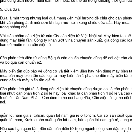
pha dung dịch nước muối đậm hơn hoặc có thể để trong khoảng thời gian dà
5. Quả dứa
Dứa là một trong những loại quả mang đến mùi hương dễ chịu cho căn phò
khí văn phòng
át đi mùi sơn khi bạn mới sơn xong chiếc cửa sắt. Hãy mua m
trong phòng nhé.
Với sản phẩm
cân điện tử
của Cty
cân điện tử
Việt Nhật và
May bien tan
sẽ 
dùng
máy biến tần
: Công ty
khăn ướt vina
chuyên sản xuất, gia công các lo
bạn có muốn mua
cân điện tử
.
Cân phân tích điện tử
dùng
Bộ quả cân chuẩn
chuyên dùng để cài đặt cân đi
và
bộ quả cân chuẩn e2
.
Máy biến tần
dúp bảo vệ động cơ và tiết kiệm điện hãy nên dùng
may bien t
mua bán máy biến tần
các loại từ
máy biến tần 1 pha
cho đến
máy biến tần 
cung cấp cả
máy biến tần giá rẻ
.
Cân phân tích giá rẻ
là dòng cân điện tử chuyên dùng được coi là
cân phân t
loại như:
cân phân tích 2 số lẻ
hay loại khác là
cân phân tích 4 số lẻ
và cao c
5 số lẻ
. Tân Nam Phát -
Can dien tu ha noi
hang đầu,
Cân điện tử tại hà nội
b
noi
.
quần lót nam giá sỉ tphcm
,
quần lót nam giá rẻ ở tphcm
,
Cơ sở sản xuất quầ
quần lót nam
,
Xưởng sản xuất quần lót nam
,
bán quần lót nam giá rẻ
,
cung c
Nếu các bạn quan tâm đến
cân bàn điện tử
trong ngành nông sản đặc biệt là