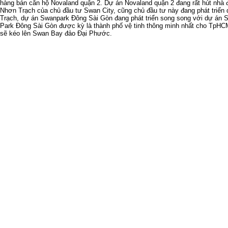
hàng
bán căn hộ Novaland quận 2
.
Dự án Novaland quận 2
đang rất hút nhà
Nhơn Trạch
của chủ đầu tư Swan City, cũng chủ đầu tư này đang phát triển
Trạch
,
dự án Swanpark Đông Sài Gòn
đang phát triển song song với
dự án 
Park Đông Sài Gòn
được kỳ là thành phố vệ tinh thông minh nhất cho TpHC
sẽ kéo lên
Swan Bay đảo Đại Phước
.