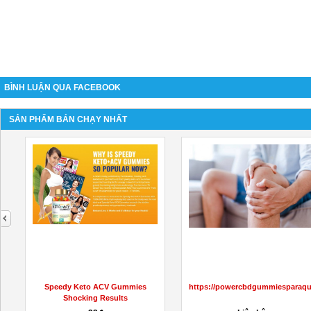
BÌNH LUẬN QUA FACEBOOK
SẢN PHẨM BÁN CHẠY NHẤT
next
L
Speedy Keto ACV Gummies
https://powercbdgummiesparaqu
Shocking Results