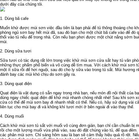
dưới đây của chúng tôi.
1. Dùng bã cafe
Muốn khử được mùi sơn việc đầu tiên là bạn phải để tủ thông thoáng cho k
phòng ngủ
sơn bay hết mùi đã, sau đó bạn cho một chút bã cafe vào để đó q
thổi vào tủ nếu để trong nhà. Còn nếu bạn phơi được một chút nắng sớm buổi
mùi.
2. Dùng sữa tươi
Sữa tươi có tác dụng rất lớn trong việc khử mùi sơn cửa sắt hay tủ văn phò
những thực phẩm phổ biến và vô cùng dễ tìm mua. Với cách khử mùi sơn tủ 
một ít sữa rồi để hơi nguội, sau đó cho ly sữa vào trong tủ sắt. Mùi hương 
đánh bay các mùi khó chịu do sơn gây ra.
3. Dùng quạt điện
Quạt điện là vật dụng có sẵn ngay trong nhà bạn, nếu món đồ nội thất của b
dùng ngay chiếc quạt điện để khử mùi nhanh chóng nhất nhé! Sau khi sơn x
cửa có thể để mùi sơn bay đi nhanh nhất có thể. Nếu có, hãy sử dụng vài câ
liên tục cho mùi bay đi và không khí tươi mới ở bên ngoài đi vào thay thế.
4. Dùng muối
Cách khử mùi sơn tủ sắt với muối vô cùng đơn giản, bạn chỉ cần chuẩn bị m
rồi cho một lượng muối vừa phải vào, sau đó đặt chúng vào tủ, để qua đêm. 
các phân mùi sơn. Chỉ sáng hôm sau là bạn sẽ cảm thấy hiệu quả rõ rệt. Nế