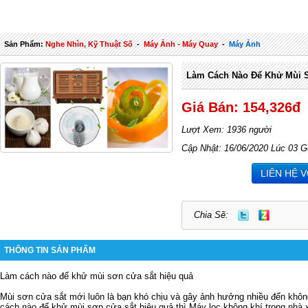
Sản Phẩm:
Nghe Nhìn, Kỹ Thuật Số
-
Máy Ảnh - Máy Quay
-
Máy Ảnh
Làm Cách Nào Để Khử Mùi S
Giá Bán: 154,326đ
Lượt Xem: 1936 người
Cập Nhật: 16/06/2020 Lúc 03 G
LIÊN HỆ 
Chia Sẽ:
THÔNG TIN SẢN PHẨM
Làm cách nào để khử mùi sơn cửa sắt hiệu quả
Mùi sơn cửa sắt mới luôn là bạn khó chịu và gây ảnh hưởng nhiều đến khôn
cách nào để khử mùi sơn cửa sắt hiệu quả thì
Máy lọc không khí trong nhà