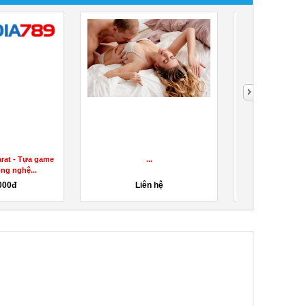
Regen CBD Gummies Review(
Vana Mind CBD Oil - Price,
fiddle or Legit) – Does Regen...
Benefits, Side Effects,...
100đ
545đ