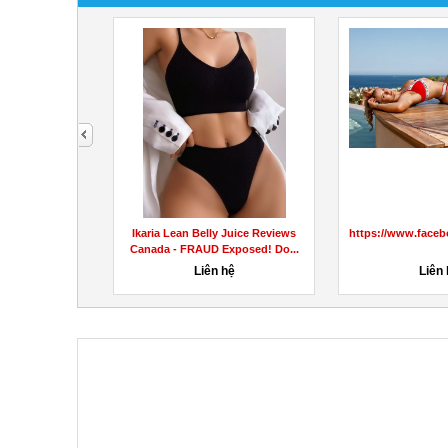
next
nkKetoGummiesUS/
You Can Keto ACV Gummies USA
Blockchain Baccarat - Tựa game
Weight Loss Supplement?
ứng dụng công nghệ...
44đ
1,000,000đ