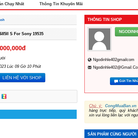
án Chạy Nhất
Thông Tin Khuyến Mãi
THÔNG TIN SHOP
ash
NGODINH
685II S For Sony 19535
,000,000đ
ười
Ngodinhle402gmailcom
2023 Lúc 09 Gờ 10 Phút
Ngodinhle402@gmail.c
LIÊN HỆ VỚI SHOP
Gửi Tin Nh
Chú ý:
CongMuaBan.vn
hàng trực tiếp, quý khá
xin vui lòng liên lạc với ng
SẢN PHẨM CÙNG NGƯỜI