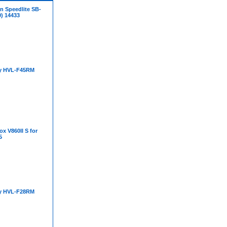
n Speedlite SB-
) 14433
y HVL-F45RM
x V860II S for
5
y HVL-F28RM