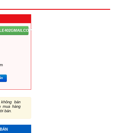
LE402GMAILCOM
om
ắn
không bán
ch mua hàng
ười bán.
 BÁN