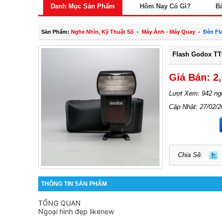
Danh Mục Sản Phẩm
Hôm Nay Có Gì?
B
Sản Phẩm:
Nghe Nhìn, Kỹ Thuật Số
-
Máy Ảnh - Máy Quay
-
Đèn Fl
Flash Godox TT
Giá Bán: 2
Lượt Xem: 942 ng
Cập Nhật: 27/02/
Chia Sẽ:
THÔNG TIN SẢN PHẨM
TỔNG QUAN
Ngoại hình đẹp likenew