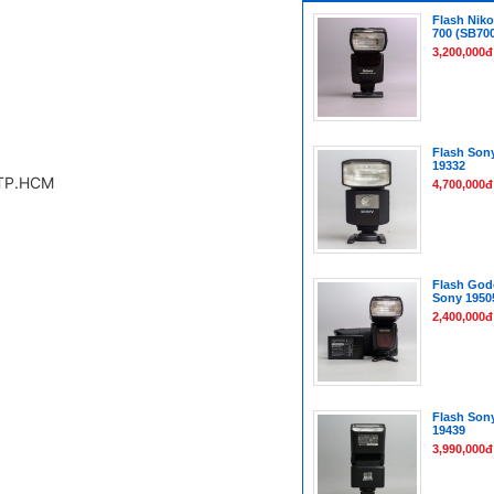
Flash Niko
700 (SB700
3,200,000đ
Flash Son
19332
 TP.HCM
4,700,000đ
Flash Godo
Sony 1950
2,400,000đ
Flash Son
19439
3,990,000đ