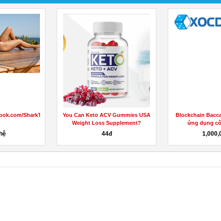
...
https://impact-garden-cbd-
gummies-official.jimdosite.com/
Liên hệ
Liên hệ