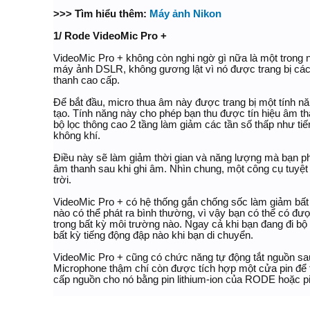
>>> Tìm hiểu thêm:
Máy ảnh Nikon
1/ Rode VideoMic Pro +
VideoMic Pro + không còn nghi ngờ gì nữa là một trong 
máy ảnh DSLR, không gương lật vì nó được trang bị cá
thanh cao cấp.
Để bắt đầu, micro thua âm này được trang bị một tính n
tạo. Tính năng này cho phép bạn thu được tín hiệu âm th
bộ lọc thông cao 2 tầng làm giảm các tần số thấp như ti
không khí.
Điều này sẽ làm giảm thời gian và năng lượng mà bạn ph
âm thanh sau khi ghi âm. Nhìn chung, một công cụ tuyệt 
trời.
VideoMic Pro + có hệ thống gắn chống sốc làm giảm bấ
nào có thể phát ra bình thường, vì vậy bạn có thể có đư
trong bất kỳ môi trường nào. Ngay cả khi bạn đang đi bộ
bất kỳ tiếng động đập nào khi bạn di chuyển.
VideoMic Pro + cũng có chức năng tự động tắt nguồn sau
Microphone thậm chí còn được tích hợp một cửa pin để t
cấp nguồn cho nó bằng pin lithium-ion của RODE hoặc p