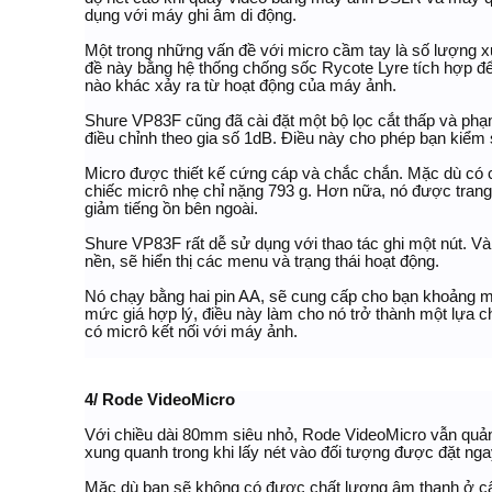
dụng với máy ghi âm di động.
Một trong những vấn đề với micro cầm tay là số lượng xử
đề này bằng hệ thống chống sốc Rycote Lyre tích hợp để
nào khác xảy ra từ hoạt động của máy ảnh.
Shure VP83F cũng đã cài đặt một bộ lọc cắt thấp và phạ
điều chỉnh theo gia số 1dB. Điều này cho phép bạn kiểm 
Micro được thiết kế cứng cáp và chắc chắn. Mặc dù có c
chiếc micrô nhẹ chỉ nặng 793 g. Hơn nữa, nó được trang
giảm tiếng ồn bên ngoài.
Shure VP83F rất dễ sử dụng với thao tác ghi một nút. 
nền, sẽ hiển thị các menu và trạng thái hoạt động.
Nó chạy bằng hai pin AA, sẽ cung cấp cho bạn khoảng 
mức giá hợp lý, điều này làm cho nó trở thành một lựa
có micrô kết nối với máy ảnh.
4/ Rode VideoMicro
Với chiều dài 80mm siêu nhỏ, Rode VideoMicro vẫn quản 
xung quanh trong khi lấy nét vào đối tượng được đặt ng
Mặc dù bạn sẽ không có được chất lượng âm thanh ở cấ