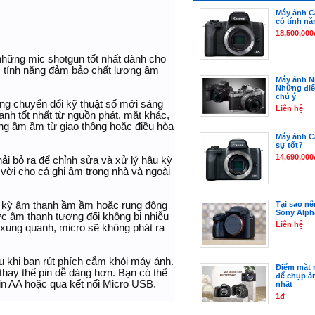
Máy ảnh C
có tính nă
18,500,000
những mic shotgun tốt nhất dành cho
c tính năng đảm bảo chất lượng âm
Máy ảnh Ni
Những điể
chú ý
ăng chuyển đổi kỹ thuật số mới sáng
Liên hệ
anh tốt nhất từ nguồn phát, mặt khác,
ếng ầm ầm từ giao thông hoặc điều hòa
Máy ảnh C
sự tốt?
14,690,000
ải bỏ ra để chỉnh sửa và xử lý hậu kỳ
vời cho cả ghi âm trong nhà và ngoài
t kỳ âm thanh ầm ầm hoặc rung động
Tại sao n
Sony Alpha
ợc âm thanh tương đối không bị nhiễu
Liên hệ
 xung quanh, micro sẽ không phát ra
 khi bạn rút phích cắm khỏi máy ảnh.
Điểm mặt 
hay thế pin dễ dàng hơn. Bạn có thể
để chụp ản
in AA hoặc qua kết nối Micro USB.
nhất
1đ