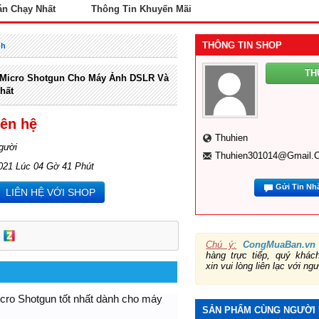
án Chạy Nhất
Thông Tin Khuyến Mãi
THÔNG TIN SHOP
nh
TH
 Micro Shotgun Cho Máy Ảnh DSLR Và
Nhất
iên hệ
Thuhien
gười
Thuhien301014@gmail.
021 Lúc 04 Gờ 41 Phút
Gửi Tin Nh
LIÊN HỆ VỚI SHOP
Chú ý:
CongMuaBan.vn
hàng trực tiếp, quý khá
xin vui lòng liên lạc với ng
micro Shotgun tốt nhất dành cho máy
SẢN PHẨM CÙNG NGƯỜI