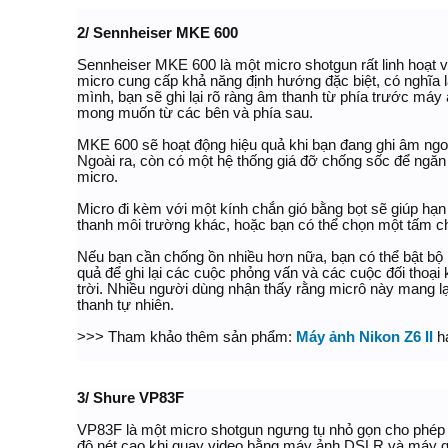
2/ Sennheiser MKE 600
Sennheiser MKE 600 là một micro shotgun rất linh hoạt v
micro cung cấp khả năng định hướng đặc biệt, có nghĩa 
mình, bạn sẽ ghi lại rõ ràng âm thanh từ phía trước máy
mong muốn từ các bên và phía sau.
MKE 600 sẽ hoạt động hiệu quả khi bạn đang ghi âm ngoài
Ngoài ra, còn có một hệ thống giá đỡ chống sốc để ngăn
micro.
Micro đi kèm với một kính chắn gió bằng bọt sẽ giúp hạn
thanh môi trường khác, hoặc bạn có thể chọn một tấm che
Nếu bạn cần chống ồn nhiều hơn nữa, bạn có thể bật bộ l
quả để ghi lại các cuộc phỏng vấn và các cuộc đối thoại
trời. Nhiều người dùng nhận thấy rằng micrô này mang lạ
thanh tự nhiên.
>>> Tham khảo thêm sản phẩm:
Máy ảnh Nikon Z6 II
h
3/ Shure VP83F
VP83F là một micro shotgun ngưng tụ nhỏ gọn cho phép bạ
độ nét cao khi quay video bằng máy ảnh DSLR và máy 