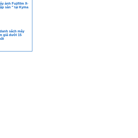
áy ảnh Fujifilm X-
sập sàn " tại Kyma
 danh sách máy
lm giá dưới 15
hất