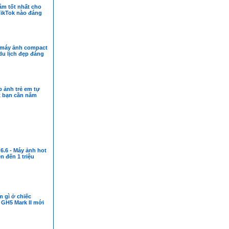
âm tốt nhất cho
TikTok nào đáng
t máy ảnh compact
du lịch đẹp đáng
p ảnh trẻ em tự
t bạn cần nắm
6.6 - Máy ảnh hot
n đến 1 triệu
 gì ở chiếc
 GH5 Mark II mới