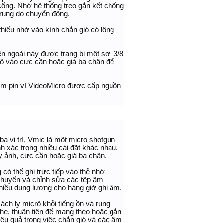
cổng. Nhờ hệ thống treo gắn kết chống
 rung do chuyển động.
hiểu nhờ vào kính chắn gió có lông
ên ngoài này được trang bị một sợi 3/8
crô vào cực cần hoặc giá ba chân để
hêm pin vì VideoMicro được cấp nguồn
ba vị trí, Vmic là một micro shotgun
nh xác trong nhiều cài đặt khác nhau.
 ảnh, cực cần hoặc giá ba chân.
 có thể ghi trực tiếp vào thẻ nhớ
 chuyển và chỉnh sửa các tệp âm
hiều dung lượng cho hàng giờ ghi âm.
ách ly micrô khỏi tiếng ồn và rung
nhẹ, thuận tiện để mang theo hoặc gắn
iệu quả trong việc chắn gió và các âm