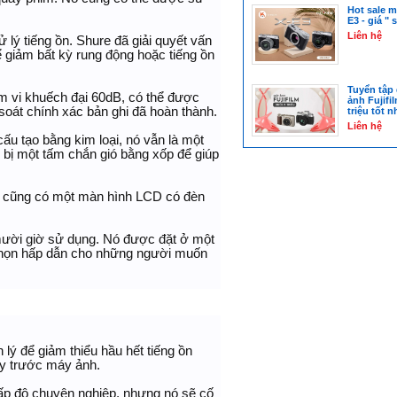
Hot sale m
E3 - giá " 
Liên hệ
 lý tiếng ồn. Shure đã giải quyết vấn
 giảm bất kỳ rung động hoặc tiếng ồn
Tuyển tập
m vi khuếch đại 60dB, có thể được
ảnh Fujifi
soát chính xác bản ghi đã hoàn thành.
triệu tốt n
Liên hệ
ấu tạo bằng kim loại, nó vẫn là một
 bị một tấm chắn gió bằng xốp để giúp
Và cũng có một màn hình LCD có đèn
mười giờ sử dụng. Nó được đặt ở một
 chọn hấp dẫn cho những người muốn
lý để giảm thiểu hầu hết tiếng ồn
ay trước máy ảnh.
p độ chuyên nghiệp, nhưng nó sẽ cố