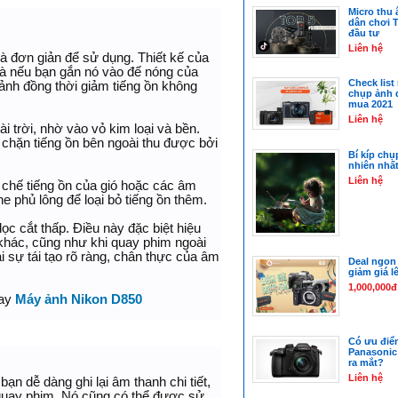
Micro thu 
dân chơi 
đầu tư
Liên hệ
à đơn giản để sử dụng. Thiết kế của
là nếu bạn gắn nó vào đế nóng của
Check lis
 ảnh đồng thời giảm tiếng ồn không
chụp ảnh 
mua 2021
Liên hệ
 trời, nhờ vào vỏ kim loại và bền.
 chặn tiếng ồn bên ngoài thu được bởi
Bí kíp chụ
nhiên nhấ
Liên hệ
 chế tiếng ồn của gió hoặc các âm
 phủ lông để loại bỏ tiếng ồn thêm.
ọc cắt thấp. Điều này đặc biệt hiệu
 khác, cũng như khi quay phim ngoài
i sự tái tạo rõ ràng, chân thực của âm
Deal ngon 
giảm giá lê
1,000,000đ
ay
Máy ảnh Nikon D850
Có ưu điểm
Panasonic
ra mắt?
Liên hệ
n dễ dàng ghi lại âm thanh chi tiết,
quay phim. Nó cũng có thể được sử