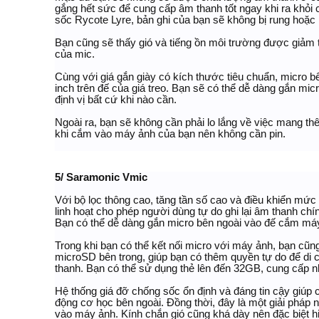
gắng hết sức để cung cấp âm thanh tốt ngay khi ra khỏi 
sốc Rycote Lyre, bản ghi của bạn sẽ không bị rung hoặc
Bạn cũng sẽ thấy gió và tiếng ồn môi trường được giảm t
của mic.
Cùng với giá gắn giày có kích thước tiêu chuẩn, micro b
inch trên đế của giá treo. Bạn sẽ có thể dễ dàng gắn mi
định vị bất cứ khi nào cần.
Ngoài ra, bạn sẽ không cần phải lo lắng về việc mang t
khi cắm vào máy ảnh của bạn nên không cần pin.
5/ Saramonic Vmic
Với bộ lọc thông cao, tăng tần số cao và điều khiển mức 
linh hoạt cho phép người dùng tự do ghi lại âm thanh chí
Bạn có thể dễ dàng gắn micro bên ngoài vào đế cắm máy
Trong khi bạn có thể kết nối micro với máy ảnh, bạn cũng
microSD bên trong, giúp bạn có thêm quyền tự do để di
thanh. Bạn có thể sử dụng thẻ lên đến 32GB, cung cấp n
Hệ thống giá đỡ chống sốc ổn định và đáng tin cậy giúp c
động cơ học bên ngoài. Đồng thời, đây là một giải pháp 
vào máy ảnh. Kính chắn gió cũng khá dày nên đặc biệt h