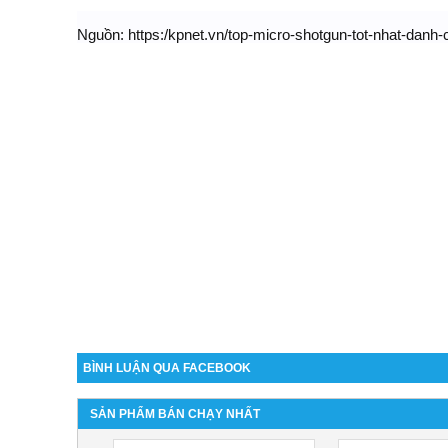
Nguồn: https:/kpnet.vn/top-micro-shotgun-tot-nhat-danh-
BÌNH LUẬN QUA FACEBOOK
SẢN PHẨM BÁN CHẠY NHẤT