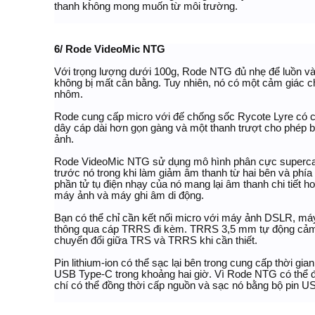
thanh không mong muốn từ môi trường.
6/ Rode VideoMic NTG
Với trọng lượng dưới 100g, Rode NTG đủ nhẹ để luồn v
không bị mất cân bằng. Tuy nhiên, nó có một cảm giác c
nhôm.
Rode cung cấp micro với đế chống sốc Rycote Lyre có c
dây cáp dài hơn gọn gàng và một thanh trượt cho phép bạ
ảnh.
Rode VideoMic NTG sử dụng mô hình phân cực supercard
trước nó trong khi làm giảm âm thanh từ hai bên và phía s
phần tử tụ điện nhạy của nó mang lại âm thanh chi tiết h
máy ảnh và máy ghi âm di động.
Bạn có thể chỉ cần kết nối micro với máy ảnh DSLR, máy 
thông qua cáp TRRS đi kèm. TRRS 3,5 mm tự động cảm
chuyển đổi giữa TRS và TRRS khi cần thiết.
Pin lithium-ion có thể sạc lại bên trong cung cấp thời gia
USB Type-C trong khoảng hai giờ. Vì Rode NTG có thể 
chí có thể đồng thời cấp nguồn và sạc nó bằng bộ pin U