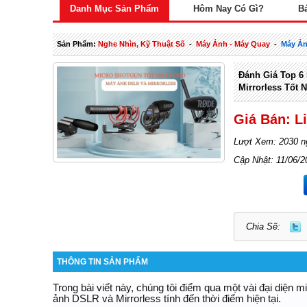
Danh Mục Sản Phẩm
Hôm Nay Có Gì?
B
Sản Phẩm:
Nghe Nhìn, Kỹ Thuật Số
-
Máy Ảnh - Máy Quay
-
Máy Ả
Đánh Giá Top 6
Mirrorless Tốt 
Giá Bán: L
Lượt Xem: 2030 n
Cập Nhật: 11/06/2
Chia Sẽ:
THÔNG TIN SẢN PHẨM
Trong bài viết này, chúng tôi điểm qua một vài đại diện 
ảnh DSLR và Mirrorless tính đến thời điểm hiện tại.