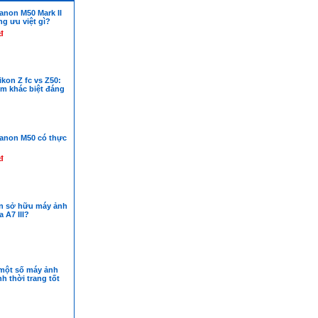
anon M50 Mark II
ng ưu việt gì?
đ
kon Z fc vs Z50:
m khác biệt đáng
anon M50 có thực
đ
ên sở hữu máy ảnh
 A7 III?
một số máy ảnh
h thời trang tốt