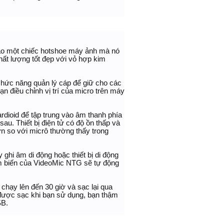
ào một chiếc hotshoe máy ảnh mà nó
hất lượng tốt đẹp với vỏ hợp kim
hức năng quản lý cáp để giữ cho các
n điều chỉnh vị trí của micro trên máy
ioid để tập trung vào âm thanh phía
au. Thiết bị điện tử có độ ồn thấp và
ơn so với micrô thường thấy trong
ghi âm di động hoặc thiết bị di động
 biến của VideoMic NTG sẽ tự động
n chạy lên đến 30 giờ và sạc lại qua
được sạc khi bạn sử dụng, bạn thậm
SB.