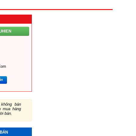
UHIEN
com
ắn
không bán
ch mua hàng
ười bán.
 BÁN