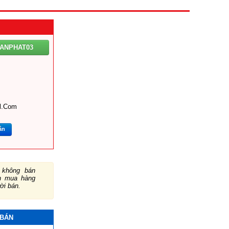
TANPHAT03
l.com
ắn
không bán
ch mua hàng
ười bán.
 BÁN