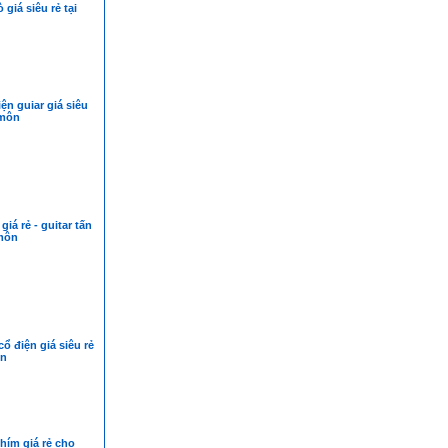
giá siêu rẻ tại
ện guiar giá siêu
 môn
giá rẻ - guitar tấn
môn
cổ điện giá siêu rẻ
ôn
hím giá rẻ cho