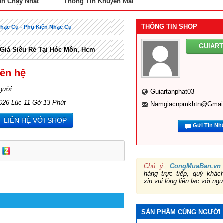
án Chạy Nhất
Thông Tin Khuyến Mãi
THÔNG TIN SHOP
Nhạc Cụ - Phụ Kiện Nhạc Cụ
GUIAR
Giá Siêu Rẻ Tại Hóc Môn, Hcm
iên hệ
gười
Guiartanphat03
026 Lúc 11 Gờ 13 Phút
Namgiacnpmkhtn@gmai
LIÊN HỆ VỚI SHOP
Gửi Tin Nh
Chú ý:
CongMuaBan.vn
hàng trực tiếp, quý khá
xin vui lòng liên lạc với ng
SẢN PHẨM CÙNG NGƯỜI