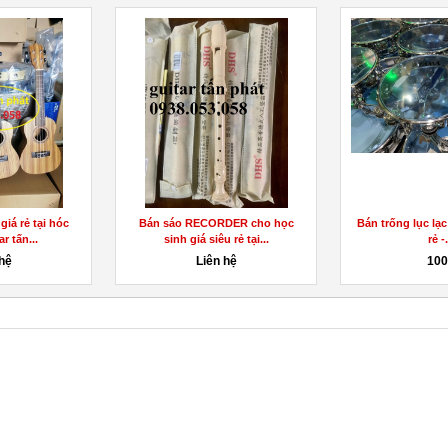
giá rẻ tại hóc
Bán sáo RECORDER cho học
Bán trống lục lạc
r tấn...
sinh giá siêu rẻ tại...
rẻ -.
 hệ
Liên hệ
10