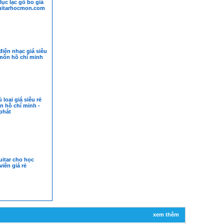
lục lạc gõ bo giá
guitarhocmon.com
điện nhạc giá siêu
 môn hồ chí minh
 loại giá siêu rẻ
n hồ chí minh -
 phát
itar cho học
viên giá rẻ
xem thêm