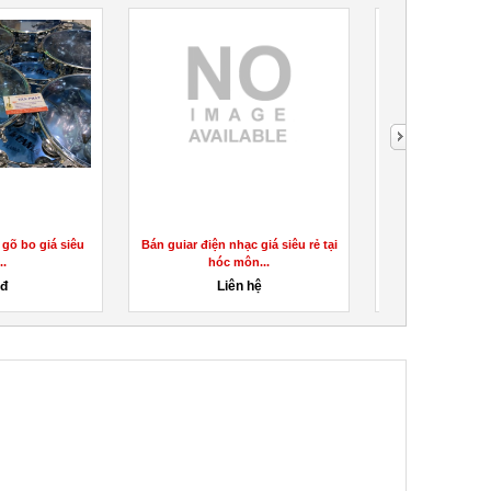
 gõ bo giá siêu
Bán guiar điện nhạc giá siêu rẻ tại
Bán sáo đủ loại gi
..
hóc môn...
môn h
0đ
Liên hệ
Liên