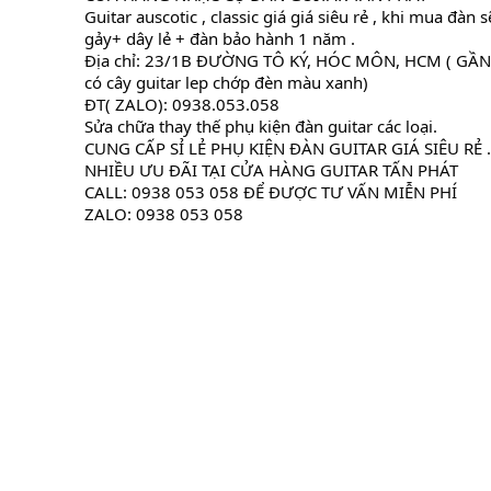
Guitar auscotic , classic giá giá siêu rẻ , khi mua đà
gảy+ dây lẻ + đàn bảo hành 1 năm .
Địa chỉ: 23/1B ĐƯỜNG TÔ KÝ, HÓC MÔN, HCM ( GẦ
có cây guitar lep chớp đèn màu xanh)
ĐT( ZALO): 0938.053.058
Sửa chữa thay thế phụ kiện đàn guitar các loại.
CUNG 
CẤP SỈ LẺ PHỤ KIỆN ĐÀN GUITAR GIÁ SIÊU RẺ .
NHIỀU ƯU ĐÃI TẠI CỬA HÀNG GUITAR TẤN PHÁT
CALL: 0938 053 058 ĐỂ ĐƯỢC TƯ VẤN MIỄN PHÍ
ZALO: 0938 053 058