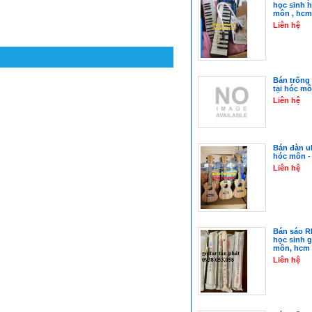
học sinh h
môn , hcm
Liên hệ
Bán trống 
tại hóc m
Liên hệ
Bán đàn uku
hóc môn - 
Liên hệ
Bán sáo 
học sinh gi
môn, hcm
Liên hệ