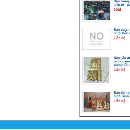
Bán trống 
siêu rẻ - 
100đ
Bán guiar 
rẻ tại hóc
Liên hệ
Bán sáo đủ
tại hóc mô
guitar tấn
Liên hệ
Bán đàn gu
sinh, sinh 
Liên hệ