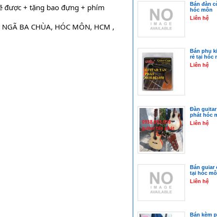
Bán đàn cò 
n sẽ được + tặng bao đựng + phím 
hóc môn
Liên hệ
N NGÃ BA CHÙA, HÓC MÔN, HCM , 
Bán phụ ki
rẻ tại hóc
Liên hệ
Đàn guitar 
phát hóc 
Liên hệ
Bán guiar 
tại hóc m
Liên hệ
Bán kèm p