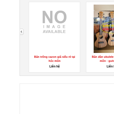
next
rẻ cho học sinh
Bán trống cazon giá siêu rẻ tại
Bán đàn ukulele 
ại...
hóc môn
môn - guita
hệ
Liên hệ
Liên