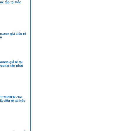
ọc tập tại hóc
cazon giá siêu rẻ
ôn
lele giá rẻ tại
guitar tấn phát
RECORDER cho
á siêu rẻ tại hóc