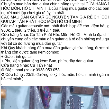
Chuyên mua bán đàn
guitar
chính hãng uy tín tại CỬA HÀ
HÓC MÔN, HỒ CHÍ MINH là cửa hàng mua guitar cho các bạn 
người mới tập chơi
giá rẻ
úy tín nhất.
CÁC MẪU ĐÀN GUITAR GỖ NGUYÊN TẤM
GIÁ RẺ
CHỈ CÓ 
GUITAR TẤN PHÁT HÓC MÔN HỒ CHÍ MINH
Các mẫu guitar acoustic mới nhất thích hợp để chơi đệm hát, g
980k, 1 triệu, 2 triệu, 3 triệu, 4 triệu
Cửa hàng Nhạc Cụ Tấn Phát Hóc Môn, Hồ Chí Minh là địa chỉ m
chuyên cung cấp các mẫu đàn guitar giá rẻ đến những mẫu gui
với tất cả đối tượng mua đàn guitar.
Khi Quý khách hàng đến mua đàn guitar tại cửa hàng, được b
tháng còn được tặng kèm combo:
+ Giáo trình guitar
+ Phụ kiện guitar tặng kèm: Bao, phím, dây đàn guitar.
Cửa hàng Nhạc Cụ Tấn Phát
✪ Điện thoại (zalo): 0938.053.058
✪ Cửa hàng : 23/1b đường tô ký, hóc môn, hồ chí minh ( gần 
hồ chí minh )
.