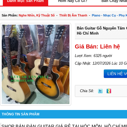
Danh Mục Sản Phẩm
Hôm Nay Có Gì?
Bán Chạy Nhấ
Sản Phẩm:
Nghe Nhìn, Kỹ Thuật Số
-
Thiết Bị Âm Thanh
-
Piano - Nhạc Cụ - Phụ 
Bán Guitar Gỗ Nguyên Tấm G
Hồ Chí Minh
Giá Bán: Liên hệ
Lượt Xem: 6325 người
Cập Nhật: 12/07/2026 Lúc 10 G
LIÊN HỆ 
Chia Sẽ:
THÔNG TIN SẢN PHẨM
SHOP BÁN ĐÀN
GUITAR GIÁ RẺ
TẠI HÓC MÔN, HỒ CHÍ M