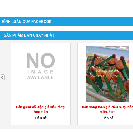
BÌNH LUẬN QUA FACEBOOK
SẢN PHẨM BÁN CHẠY NHẤT
next
h
Bán trống cazon giá siêu rẻ tại
Bán đàn ukulele giá rẻ tại hóc
hóc môn
môn - guitar tấn...
Liên hệ
Liên hệ