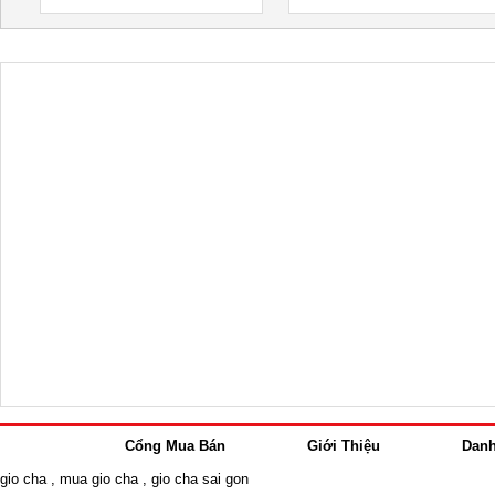
Cổng Mua Bán
Giới Thiệu
Dan
gio cha
,
mua gio cha
,
gio cha sai gon