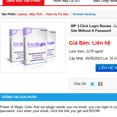
Danh Mục Sản Phẩm
Hôm Nay Có Gì?
Bán Chạy Nhấ
Sản Phẩm:
Laptop - Máy Tính
-
Dịch Vụ Tin Học
-
Domain-Hosting
WP 1-Click Login Review - 
Site Without A Password
Giá Bán: Liên hệ
Lượt Xem: 2178 người
Cập Nhật: 25/05/2023 Lúc 16 G
LIÊN HỆ 
Chia Sẽ:
THÔNG TIN SẢN PHẨM
Power of Magic Links that our plugin sends you via email, you can login to y
password. Just enter your email, click the link you get and BOOM