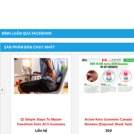
BÌNH LUẬN QUA FACEBOOK
SẢN PHẨM BÁN CHẠY NHẤT
next
-
22 Simple Steps To Master
Active Keto Gummies Canada
Transform Keto ACV Gummies
Reviews [Exposed Shark Tank
Keto...
Liên hệ
30đ