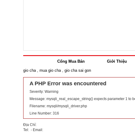
Cổng Mua Bán
Giới Thiệu
gio cha
,
mua gio cha
,
gio cha sai gon
A PHP Error was encountered
Severity: Warning
Message: mysqli_real_escape_string() expects parameter 1 to b
Filename: mysqli/mysqli_driver.php
Line Number: 316
Địa Chỉ:
Tel: - Email: