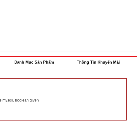
Danh Mục Sản Phẩm
Thông Tin Khuyến Mãi
e mysqli, boolean given