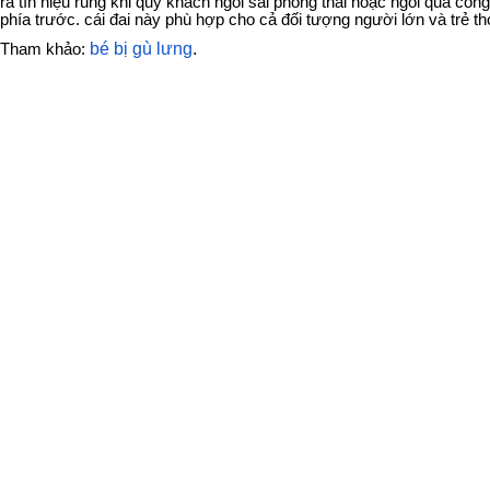
ra tín hiệu rung khi quý khách ngồi sai phong thái hoặc ngồi quá con
phía trước. cái đai này phù hợp cho cả đối tượng người lớn và trẻ th
bé bị gù lưng
.
Tham khảo: