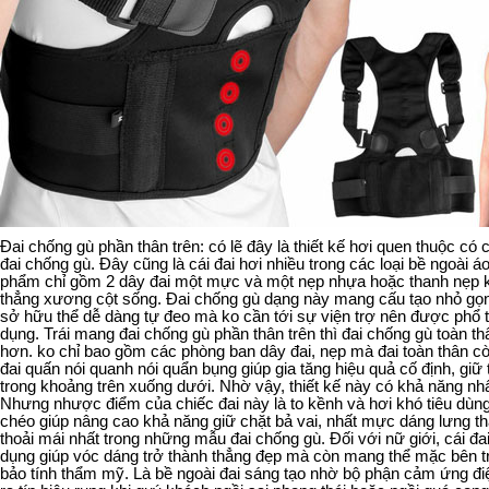
Đai chống gù phần thân trên: có lẽ đây là thiết kế hơi quen thuộc có 
đai chống gù. Đây cũng là cái đai hơi nhiều trong các loại bề ngoài á
phẩm chỉ gồm 2 dây đai một mực và một nẹp nhựa hoặc thanh nẹp k
thẳng xương cột sống. Đai chống gù dạng này mang cấu tạo nhỏ gọn 
sở hữu thể dễ dàng tự đeo mà ko cần tới sự viện trợ nên được phổ 
dụng. Trái mang đai chống gù phần thân trên thì đai chống gù toàn t
hơn. ko chỉ bao gồm các phòng ban dây đai, nẹp mà đai toàn thân 
đai quấn nói quanh nói quẩn bụng giúp gia tăng hiệu quả cố định, giữ
trong khoảng trên xuống dưới. Nhờ vậy, thiết kế này có khả năng nhất
Nhưng nhược điểm của chiếc đai này là to kềnh và hơi khó tiêu dùng
chéo giúp nâng cao khả năng giữ chặt bả vai, nhất mực dáng lưng thẳ
thoải mái nhất trong những mẫu đai chống gù. Đối với nữ giới, cái đa
dụng giúp vóc dáng trở thành thẳng đẹp mà còn mang thể mặc bên t
bảo tính thẩm mỹ. Là bề ngoài đai sáng tạo nhờ bộ phận cảm ứng đi