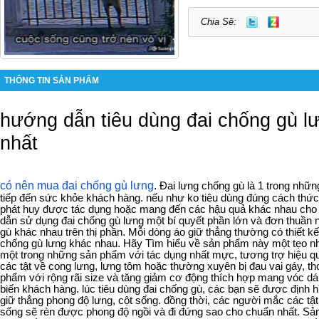
Chia Sẽ:
THÔNG TIN SẢN PHẨM
hướng dẫn tiêu dùng đai chống gù l
nhất
có nên mua đai chống gù lưng
.
Đai lưng chống gù là 1 trong nhữ
tiếp đến sức khỏe khách hàng. nếu như ko tiêu dùng đúng cách thức
phát huy được tác dụng hoặc mang đến các hậu quả khác nhau cho c
dẫn sử dụng đai chống gù lưng một bí quyết phần lớn và đơn thuần n
gù khác nhau trên thị phần. Mỗi dòng áo giữ thẳng thường có thiết k
chống gù lưng khác nhau. Hãy Tìm hiểu về sản phẩm này một tẹo nh
một trong những sản phẩm với tác dụng nhất mực, tương trợ hiệu 
các tật về cong lưng, lưng tôm hoặc thường xuyên bị đau vai gáy, th
phẩm với rộng rãi size và tăng giảm cơ động thích hợp mang vóc dá
biến khách hàng. lúc tiêu dùng đai chống gù, các bạn sẽ được định hì
giữ thẳng phong độ lưng, cột sống. đồng thời, các người mắc các tật
sống sẽ rèn được phong độ ngồi và đi đứng sao cho chuẩn nhất. S