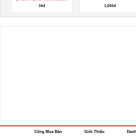
34đ
1,000đ
Cổng Mua Bán
Giới Thiệu
Dan