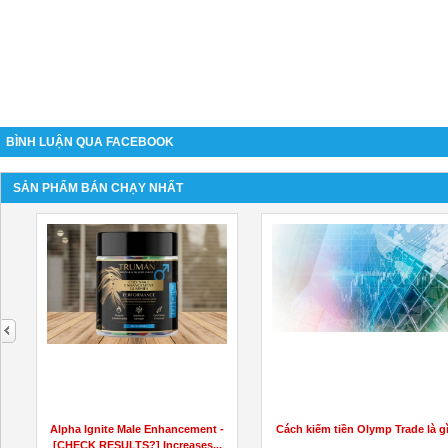
BÌNH LUẬN QUA FACEBOOK
SẢN PHẨM BÁN CHẠY NHẤT
next
Alpha Ignite Male Enhancement -
Cách kiếm tiền Olymp Trade là g
[CHECK RESULTS?] Increases...