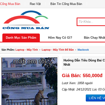
Cổng Mua Bán
Rao Vặt
Bản Tin Cổng Mua Bán
Danh Mục Sản Phẩm
Hôm Nay Có Gì?
Bán Chạy Nhấ
Sản Phẩm:
Laptop - Máy Tính
-
Laptop - Máy Tính Để Bàn
-
Macbook
Hướng Dẫn Tiêu Dùng Đai 
Nhất
Giá Bán: 550,000đ
Lượt Xem: 1858 người
Cập Nhật: 24/12/2021 Lúc 03 G
LIÊN HỆ 