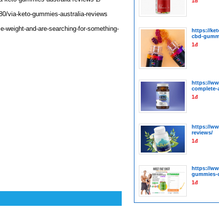
1đ
0/via-keto-gummies-australia-reviews
e-weight-and-are-searching-for-something-
https://ke
cbd-gumm
1đ
https://w
complete-a
1đ
https://w
reviews/
1đ
https://w
gummies-c
1đ