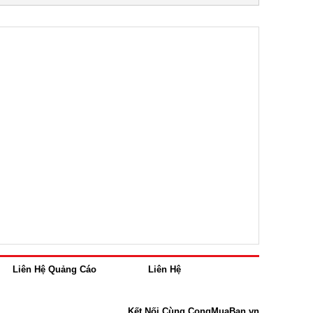
Liên Hệ Quảng Cáo
Liên Hệ
Kết Nối Cùng CongMuaBan.vn