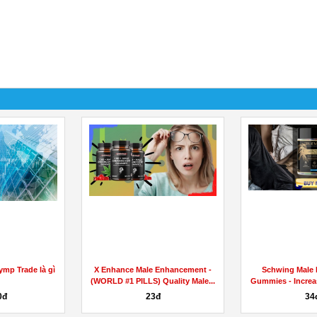
ymp Trade là gì
X Enhance Male Enhancement -
Schwing Male 
(WORLD #1 PILLS) Quality Male...
Gummies - Increas
0đ
23đ
34