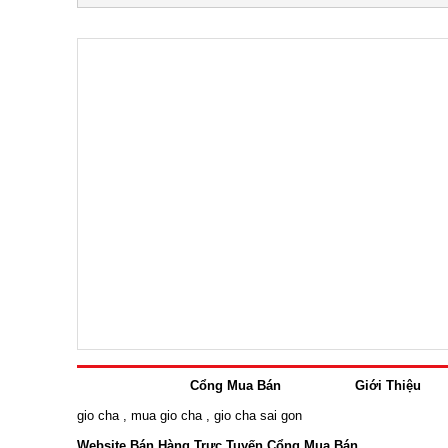
Cổng Mua Bán
Giới Thiệu
gio cha
,
mua gio cha
,
gio cha sai gon
Website Bán Hàng Trực Tuyến Cổng Mua Bán