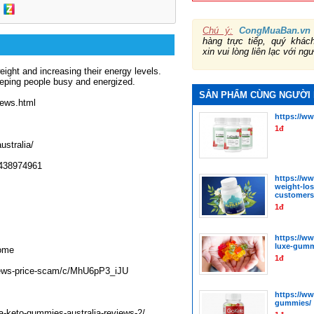
Chú ý:
CongMuaBan.vn
hàng trực tiếp, quý khá
xin vui lòng liên lạc với ng
ight and increasing their energy levels.
eeping people busy and energized.
SẢN PHẨM CÙNG NGƯỜI
iews.html
https://w
1đ
stralia/
6438974961
https://ww
weight-los
customers
1đ
https://w
luxe-gumm
home
1đ
views-price-scam/c/MhU6pP3_iJU
https://w
gummies/
a-keto-gummies-australia-reviews-2/