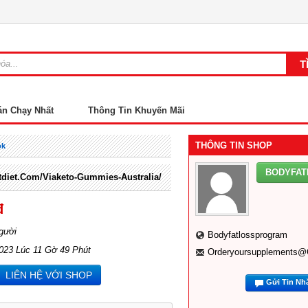
án Chạy Nhất
Thông Tin Khuyến Mãi
THÔNG TIN SHOP
ok
BODYFA
stdiet.com/viaketo-Gummies-Australia/
đ
gười
Bodyfatlossprogram
023 Lúc 11 Gờ 49 Phút
Orderyoursupplements@
LIÊN HỆ VỚI SHOP
Gửi Tin Nh