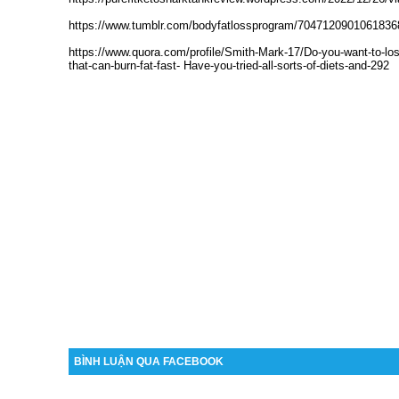
https://www.tumblr.com/bodyfatlossprogram/70471209010618368
https://www.quora.com/profile/Smith-Mark-17/Do-you-want-to-los
that-can-burn-fat-fast- Have-you-tried-all-sorts-of-diets-and-292
BÌNH LUẬN QUA FACEBOOK