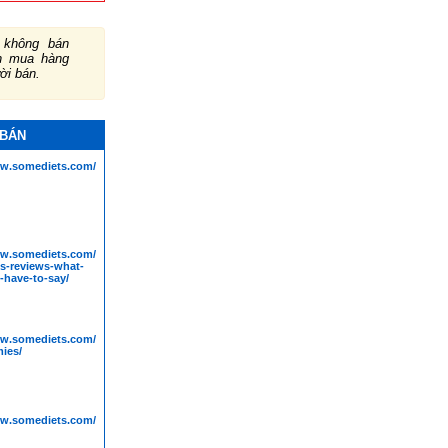
không bán
ch mua hàng
ười bán.
 BÁN
ww.somediets.com/prodentim/
w.somediets.com/alpilean-
s-reviews-what-
-have-to-say/
ww.somediets.com/keto-
ies/
ww.somediets.com/goketo-