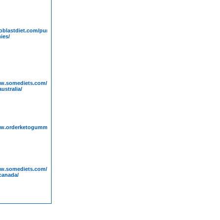
toblastdiet.com/purekana-
ies/
ww.somediets.com/keto-
ustralia/
ww.orderketogummies.com/alpilean-
ww.somediets.com/viaketo-
anada/