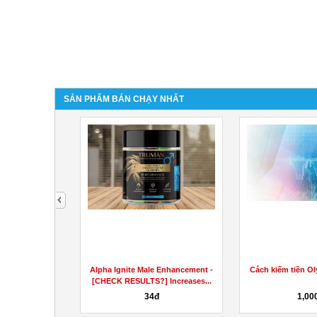
SẢN PHẨM BÁN CHẠY NHẤT
next
/
le Enhancement
Alpha Ignite Male Enhancement -
Cách kiếm tiền Ol
n} Get Rid...
[CHECK RESULTS?] Increases...
34đ
1,00