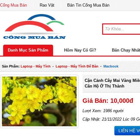
Cổng Mua Bán
Rao Vặt
Bản Tin Cổng Mua Bán
Danh Mục Sản Phẩm
Hôm Nay Có Gì?
Bán Chạy Nhấ
Sản Phẩm:
Laptop - Máy Tính
-
Laptop - Máy Tính Để Bàn
-
Macbook
Cận Cảnh Cây Mai Vàng Miề
Căn Hộ Ở Thị Thành
Giá Bán: 10,000đ
Lượt Xem: 1986 người
Cập Nhật: 21/11/2022 Lúc 09 G
LIÊN HỆ 