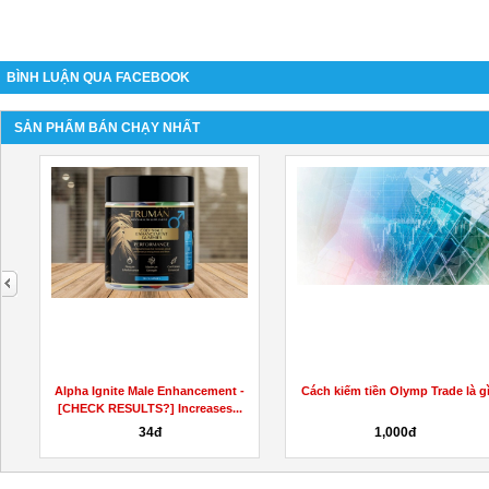
BÌNH LUẬN QUA FACEBOOK
SẢN PHẨM BÁN CHẠY NHẤT
next
Alpha Ignite Male Enhancement -
Cách kiếm tiền Olymp Trade là g
[CHECK RESULTS?] Increases...
34đ
1,000đ