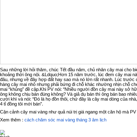
Sau những lời hỏi thăm, chúc Tết đầu năm, chủ nhân cây mai cho bi
khoảng thời ông nội. &Ldquo;Hơn 15 năm trước, lúc đem cây mai nà
đâu, nhưng về đây hợp đất hay sao mà nó lớn rất nhanh. Lúc trước
hàng cây mai nhỏ nhưng phải bứng đi chỗ khác nhường nhịn chỗ cho
mai “khủng” đề cập.Khi PV nói: “Nhiều người đồn cây mai này sở hữ
ông không chịu bán đúng không? Và giả dụ bán thì ông bán bao nhiê
cười khì và nói: “Đó là họ đồn thôi, chứ đây là cây mai dòng của nhà
4 tỉ đồng tôi mới bán”.
Cận cảnh cây mai vàng như quả núi trị giá ngang một căn hộ mà PV t
Xem thêm :
cách chăm sóc mai vàng tháng 3 âm lịch