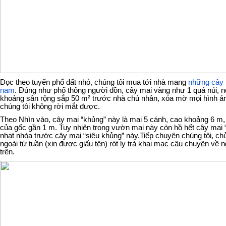
Dọc theo tuyến phố đất nhỏ, chúng tôi mua tới nhà mang
những cây 
nam
. Đúng như phổ thông người đồn, cây mai vàng như 1 quả núi, 
khoảng sân rộng sắp 50 m² trước nhà chủ nhân, xóa mờ mọi hình ả
chúng tôi không rời mắt được.
Theo Nhìn vào, cây mai “khủng” này là mai 5 cánh, cao khoảng 6 m,
của gốc gần 1 m. Tuy nhiên trong vườn mai này còn hồ hết cây mai 
nhạt nhòa trước cây mai “siêu khủng” này.Tiếp chuyện chúng tôi, c
ngoài tứ tuần (xin được giấu tên) rót ly trà khai mạc câu chuyện về 
trên.