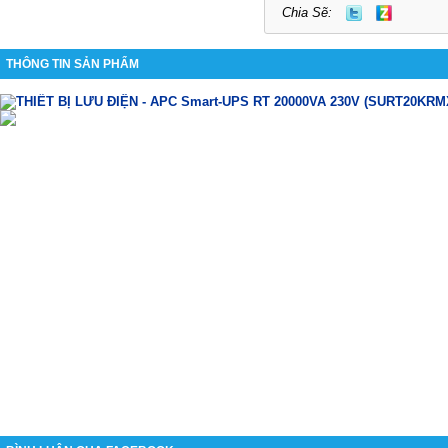
Chia Sẽ:
THÔNG TIN SẢN PHẨM
THIẾT BỊ LƯU
ĐIỆN
-
APC Smart-UPS RT
2
0000VA 230V (SURT
20
K
RM