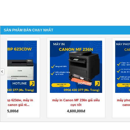
SẢN PHẨM BÁN CHẠY NHẤT
next
máy in Canon MF 236n giá siêu
máy photo canon ir 2525w, máy
cực tốt
canon 2525w giá cực tốt
4,600,000đ
39,000,000đ