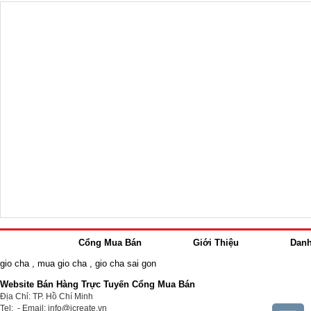
Cổng Mua Bán
Giới Thiệu
Dan
gio cha
,
mua gio cha
,
gio cha sai gon
Website Bán Hàng Trực Tuyến Cổng Mua Bán
Địa Chỉ: TP. Hồ Chí Minh
Tel: - Email: info@icreate.vn